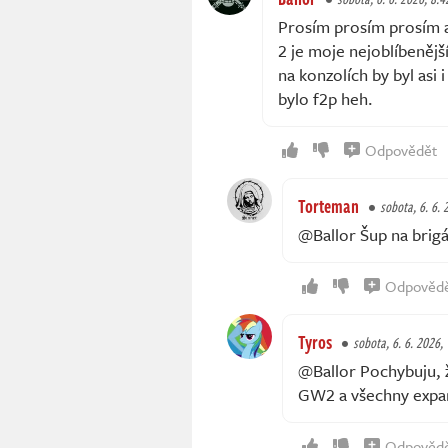
Prosím prosím prosím a
2 je moje nejoblíbeněj
na konzolích by byl asi 
bylo f2p heh.
Odpovědět
Torteman
sobota, 6. 6. 
@Ballor Šup na brig
Odpověd
Tyros
sobota, 6. 6. 2026,
@Ballor Pochybuju, 
GW2 a všechny expanz
Odpověd