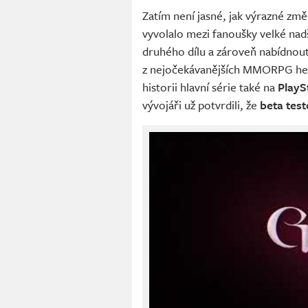
Zatím není jasné, jak výrazné zm
vyvolalo mezi fanoušky velké nad
druhého dílu a zároveň nabídnou
z nejočekávanějších MMORPG her p
historii hlavní série také na
PlayS
vývojáři už potvrdili, že
beta tes