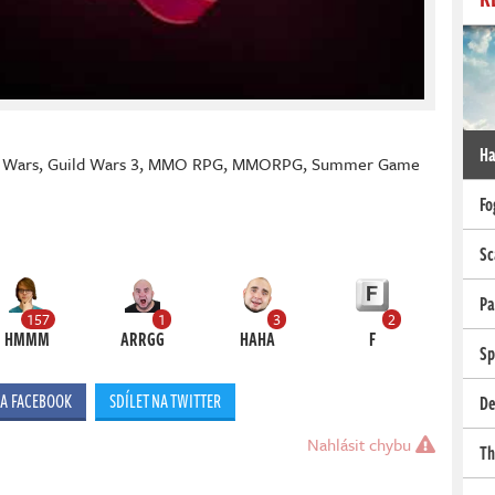
Ha
 Wars
,
Guild Wars 3
,
MMO RPG
,
MMORPG
,
Summer Game
Fo
Sc
Pa
157
1
3
2
HMMM
ARRGG
HAHA
F
Sp
NA FACEBOOK
SDÍLET NA TWITTER
De
Nahlásit chybu
Th