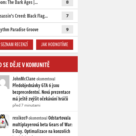
om: The Dark Ages |…
8
sassin’s Creed: Black Flag…
7
ythm Paradise Groove
9
SEZNAM RECENZÍ
JAK HODNOTÍME
O SE DĚJE V KOMUNITĚ
JohnMcClane
okomentoval
Předobjednávky GTA 6 jsou
bezprecedentní. Nová prezentace
má ještě zvýšit očekávání hráčů
před 7 minutami
rexikos9
Odstartovala
okomentoval
multiplayerová beta Gears of War:
E-Day. Optimalizace na konzolích