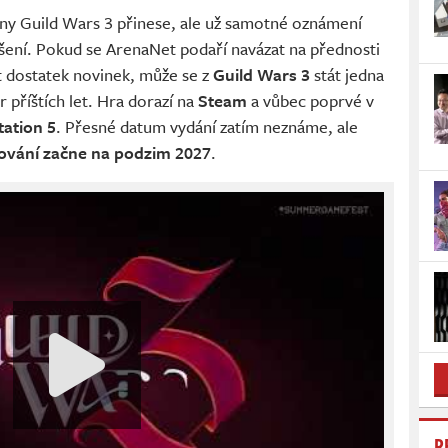
ěny Guild Wars 3 přinese, ale už samotné oznámení
šení. Pokud se ArenaNet podaří navázat na přednosti
t dostatek novinek, může se z
Guild Wars 3
stát jedna
říštích let. Hra dorazí na
Steam
a vůbec poprvé v
tation 5
. Přesné datum vydání zatím neznáme, ale
tování začne na podzim 2027
.
R