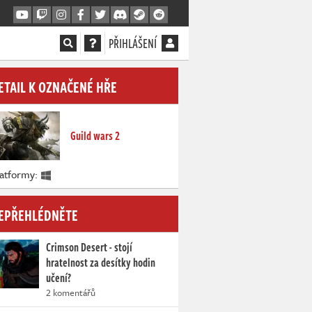
PŘIHLÁŠENÍ
ETAIL K OZNAČENÉ HŘE
Guild wars 2
latformy:
EPŘEHLÉDNĚTE
Crimson Desert - stojí
hratelnost za desítky hodin
učení?
2 komentářů