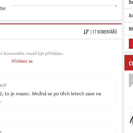
Do
ktor
As
Rh
| 17 KOMENTÁŘŮ
ní komentáře musíš být přihlášen.
Přihlásit se
C
 6:51
, to je mazec. Možná se po těch letech zase na
.
2