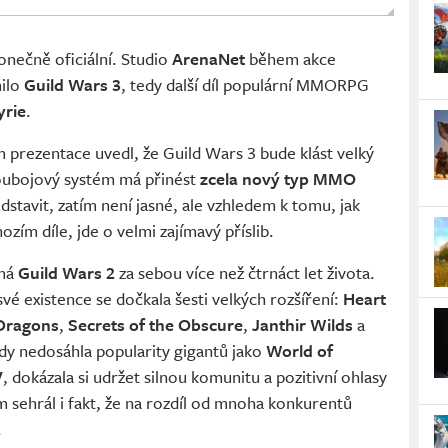
onečně oficiální. Studio
ArenaNet
během akce
ilo
Guild Wars 3
, tedy další díl populární MMORPG
yrie
.
prezentace uvedl, že Guild Wars 3 bude klást velký
oubojový systém má přinést
zcela nový typ MMO
dstavit, zatím není jasné, ale vzhledem k tomu, jak
ozím díle, jde o velmi zajímavý příslib.
 má
Guild Wars 2
za sebou více než čtrnáct let života.
é existence se dočkala šesti velkých rozšíření:
Heart
Dragons
,
Secrets of the Obscure
,
Janthir Wilds
a
kdy nedosáhla popularity gigantů jako
World of
V
, dokázala si udržet silnou komunitu a pozitivní ohlasy
om sehrál i fakt, že na rozdíl od mnoha konkurentů
.