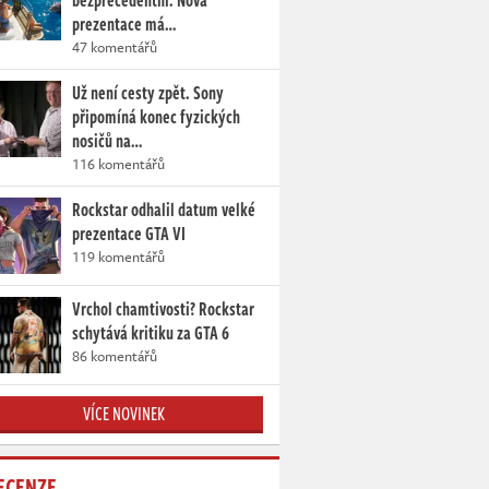
bezprecedentní. Nová
prezentace má…
47 komentářů
Už není cesty zpět. Sony
připomíná konec fyzických
nosičů na…
116 komentářů
Rockstar odhalil datum velké
prezentace GTA VI
119 komentářů
Vrchol chamtivosti? Rockstar
schytává kritiku za GTA 6
86 komentářů
VÍCE NOVINEK
ECENZE