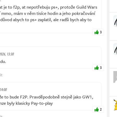
t je to f2p, at nepotřebuju ps+, protože Guild Wars
ší mmo, mám v něm tisíce hodin a jeho pokračování
i důvod abych to ps+ zaplatil, ale radši bych aby to
3
2026, 13:30
ádu.
3
ět
 14:00
že to bude F2P. Pravděpodobně stejně jako GW1,
e byly klasicky Pay-to-play
2
ět