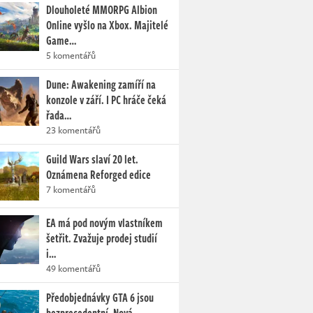
Dlouholeté MMORPG Albion
Online vyšlo na Xbox. Majitelé
Game…
5 komentářů
Dune: Awakening zamíří na
konzole v září. I PC hráče čeká
řada…
23 komentářů
Guild Wars slaví 20 let.
Oznámena Reforged edice
7 komentářů
EA má pod novým vlastníkem
šetřit. Zvažuje prodej studií
i…
49 komentářů
Předobjednávky GTA 6 jsou