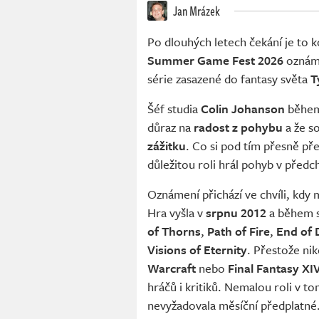
Jan Mrázek
Po dlouhých letech čekání je to k
Summer Game Fest 2026
oznám
série zasazené do fantasy světa
T
Šéf studia
Colin Johanson
během 
důraz na
radost z pohybu
a že s
zážitku
. Co si pod tím přesně pře
důležitou roli hrál pohyb v předch
Oznámení přichází ve chvíli, kdy
Hra vyšla v
srpnu 2012
a během sv
of Thorns
,
Path of Fire
,
End of 
Visions of Eternity
. Přestože ni
Warcraft
nebo
Final Fantasy XI
hráčů i kritiků. Nemalou roli v t
nevyžadovala měsíční předplatné