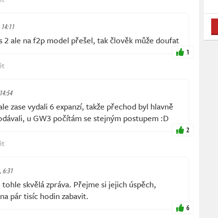
, 14:11
 2 ale na f2p model přešel, tak člověk může doufat
1
ět
 14:54
le zase vydali 6 expanzí, takže přechod byl hlavně
rodávali, u GW3 počítám se stejným postupem :D
2
ět
, 6:31
 tohle skvělá zpráva. Přejme si jejich úspěch,
a pár tisíc hodin zabavit.
6