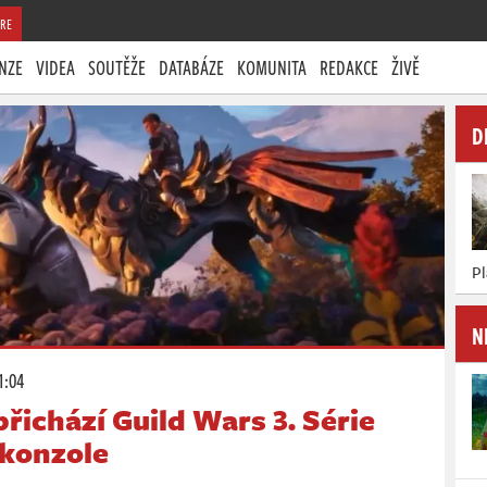
RE
NZE
VIDEA
SOUTĚŽE
DATABÁZE
KOMUNITA
REDAKCE
ŽIVĚ
D
P
N
1:04
přichází Guild Wars 3. Série
 konzole