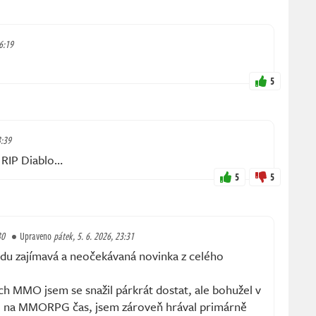
6:19
5
3:39
 RIP Diablo…
5
5
30
Upraveno
pátek, 5. 6. 2026, 23:31
vdu zajímavá a neočekávaná novinka z celého
ch MMO jsem se snažil párkrát dostat, ale bohužel v
l na MMORPG čas, jsem zároveň hrával primárně