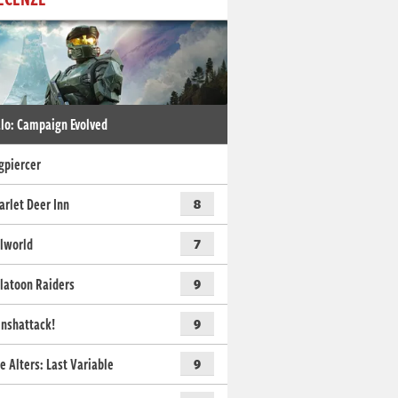
lo: Campaign Evolved
gpiercer
arlet Deer Inn
8
lworld
7
latoon Raiders
9
nshattack!
9
e Alters: Last Variable
9