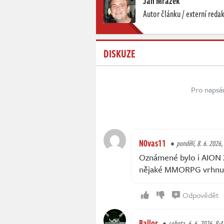
Jan Mrázek
Autor článku / externí reda
DISKUZE
Pro napsá
N0vas11
pondělí, 8. 6. 2026,
Oznámené bylo i AION 2
nějaké MMORPG vrhnu
Odpovědět
Ballor
sobota, 6. 6. 2026, 8:4