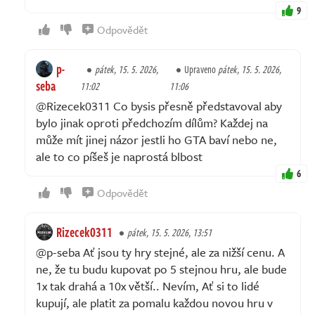
9
Odpovědět
p-
pátek, 15. 5. 2026,
Upraveno
pátek, 15. 5. 2026,
seba
11:02
11:06
@Rizecek0311 Co bysis přesně představoval aby
bylo jinak oproti předchozím dílům? Každej na
může mít jinej názor jestli ho GTA baví nebo ne,
ale to co píšeš je naprostá blbost
6
Odpovědět
Rizecek0311
pátek, 15. 5. 2026, 13:51
@p-seba Ať jsou ty hry stejné, ale za nižší cenu. A
ne, že tu budu kupovat po 5 stejnou hru, ale bude
1x tak drahá a 10x větší.. Nevím, Ať si to lidé
kupují, ale platit za pomalu každou novou hru v