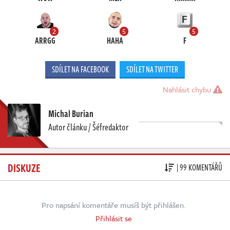
2
5
5
ARRGG
HAHA
F
SDÍLET NA FACEBOOK
SDÍLET NA TWITTER
Nahlásit chybu
Michal Burian
Autor článku / Šéfredaktor
DISKUZE
| 99 KOMENTÁŘŮ
Pro napsání komentáře musíš být přihlášen.
Přihlásit se