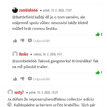
zombiek666
pátek, 15. 5. 2026, 17:01
@Battlefield každý díl je o tom samém, ale
vzájemně spolu vůbec nesouvisí takže klidně
můžeš hrát rovnou šestku.
2
Odpovědět
Rusko
sobota, 16. 5. 2026, 9:51
@zombiek666 Taková gangsterka? Kriminálka? Tak
na mě působil trailer.
1
Odpovědět
susty7
pátek, 15. 5. 2026, 13:25
Ja dúfam že neposeru/neodflaknu collector edíciu
🤭. Každopádne ja beriem určite krabičku. Tých pár