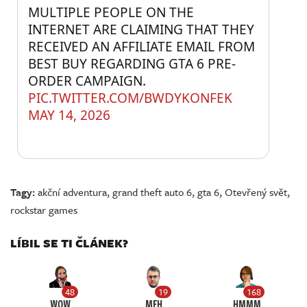
MULTIPLE PEOPLE ON THE 
INTERNET ARE CLAIMING THAT THEY 
RECEIVED AN AFFILIATE EMAIL FROM 
BEST BUY REGARDING GTA 6 PRE-
ORDER CAMPAIGN. 
PIC.TWITTER.COM/BWDYKONFEK
MAY 14, 2026
Tagy:
akční adventura
,
grand theft auto 6
,
gta 6
,
Otevřený svět
,
rockstar games
LÍBIL SE TI ČLÁNEK?
48
19
168
WOW
MEH
HMMM