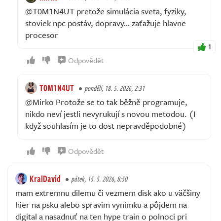
@T0M1N4UT pretože simulácia sveta, fyziky,
stoviek npc postáv, dopravy… zaťažuje hlavne
procesor
1
Odpovědět
T0M1N4UT
pondělí, 18. 5. 2026, 2:31
@Mirko Protože se to tak běžně programuje,
nikdo neví jestli nevyrukují s novou metodou. (I
když souhlasím je to dost nepravděpodobné)
Odpovědět
KralDavid
pátek, 15. 5. 2026, 8:50
mam extremnu dilemu či vezmem disk ako u väčšiny
hier na psku alebo spravim vynimku a pôjdem na
digital a nasadnuť na ten hype train o polnoci pri