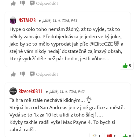
Odpovědět
NSTAH23
pátek, 15. 5. 2026, 9:55
Hype okolo toho nemám žádný, až to vyjde, tak to
někdy zahraju. Předobjednávka je jeden velký joke,
jako by se to mělo vyprodat jak píše @EliteCZE 🤣 a
stejně vám nikdy nedají dostatečně zajímavý obsah,
který vydrží déle než pár hodin, jestli vůbec...
5
Odpovědět
Rizecek0311
pátek, 15. 5. 2026, 9:40
Ta hra mě stále nechává klidným... 👌
Stejná hra od San Andreas jen v jiné grafice a městě.
Vydá se to 1x za 10 let a lidi z toho šílejí ....
Kdyby takhle radši vyšel Max Payne 4. To bych si
zahrál radši.
1
3
8