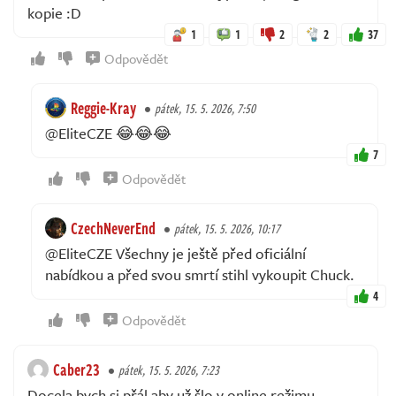
kopie :D
1
1
2
2
37
Odpovědět
Reggie-Kray
pátek, 15. 5. 2026, 7:50
@EliteCZE 😂😂😂
7
Odpovědět
CzechNeverEnd
pátek, 15. 5. 2026, 10:17
@EliteCZE Všechny je ještě před oficiální
nabídkou a před svou smrtí stihl vykoupit Chuck.
4
Odpovědět
Caber23
pátek, 15. 5. 2026, 7:23
Docela bych si přál aby už šlo v online režimu