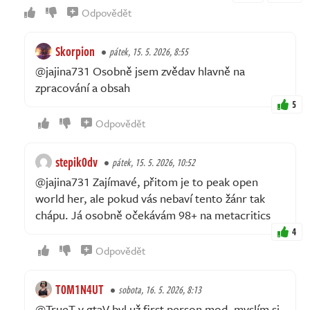
Odpovědět
Skorpion
pátek, 15. 5. 2026, 8:55
@jajina731 Osobně jsem zvědav hlavně na
zpracování a obsah
5
Odpovědět
stepik0dv
pátek, 15. 5. 2026, 10:52
@jajina731 Zajímavé, přitom je to peak open
world her, ale pokud vás nebaví tento žánr tak
chápu. Já osobně očekávám 98+ na metacritics
4
Odpovědět
T0M1N4UT
sobota, 16. 5. 2026, 8:13
@TrueT v gtaV byl už first person mod, myslím si