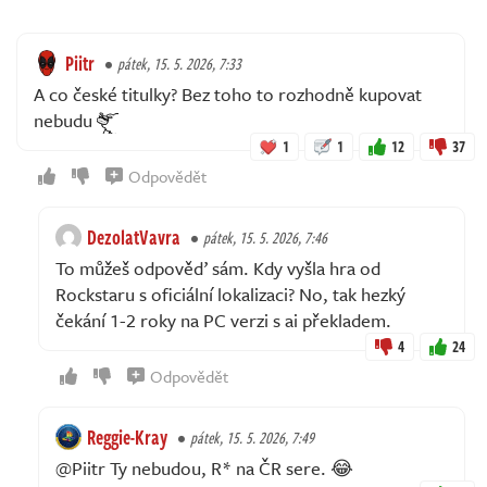
Piitr
pátek, 15. 5. 2026, 7:33
A co české titulky? Bez toho to rozhodně kupovat
nebudu
1
1
12
37
Odpovědět
DezolatVavra
pátek, 15. 5. 2026, 7:46
To můžeš odpověď sám. Kdy vyšla hra od
Rockstaru s oficiální lokalizaci? No, tak hezký
čekání 1-2 roky na PC verzi s ai překladem.
4
24
Odpovědět
Reggie-Kray
pátek, 15. 5. 2026, 7:49
@Piitr Ty nebudou, R* na ČR sere. 😂