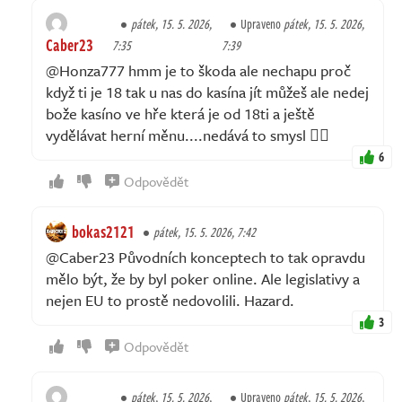
pátek, 15. 5. 2026,
Upraveno
pátek, 15. 5. 2026,
Caber23
7:35
7:39
@Honza777 hmm je to škoda ale nechapu proč
když ti je 18 tak u nas do kasína jít můžeš ale nedej
bože kasíno ve hře která je od 18ti a ještě
vydělávat herní měnu....nedává to smysl 🤷‍♂️
6
Odpovědět
bokas2121
pátek, 15. 5. 2026, 7:42
@Caber23 Původních konceptech to tak opravdu
mělo být, že by byl poker online. Ale legislativy a
nejen EU to prostě nedovolili. Hazard.
3
Odpovědět
pátek, 15. 5. 2026,
Upraveno
pátek, 15. 5. 2026,