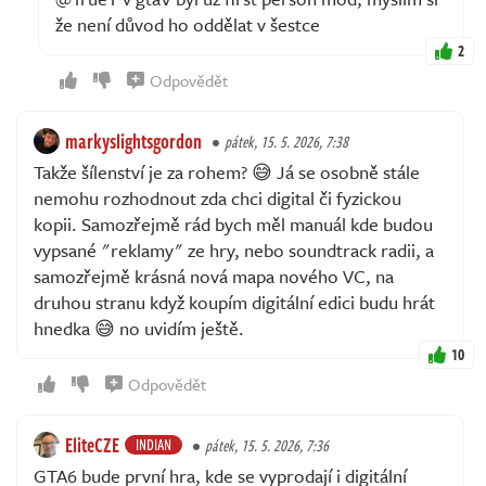
že není důvod ho oddělat v šestce
2
Odpovědět
markyslightsgordon
pátek, 15. 5. 2026, 7:38
Takže šílenství je za rohem? 😅 Já se osobně stále
nemohu rozhodnout zda chci digital či fyzickou
kopii. Samozřejmě rád bych měl manuál kde budou
vypsané "reklamy" ze hry, nebo soundtrack radii, a
samozřejmě krásná nová mapa nového VC, na
druhou stranu když koupím digitální edici budu hrát
hnedka 😅 no uvidím ještě.
10
Odpovědět
EliteCZE
INDIAN
pátek, 15. 5. 2026, 7:36
GTA6 bude první hra, kde se vyprodají i digitální