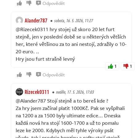
Odpovědět
Alander787
sobota, 16. 5. 2026, 11:27
@Rizecek0311 hry stojej už skoro 20 let furt
stejně, jen v poslední době se u některých větších
her, které většinou za to ani nestojí, zdražily o 10-
20 euro. ..
Hry jsou furt strašně levný
1
1
Odpovědět
Rizecek0311
neděle, 17. 5. 2026, 17:03
@Alander787 Stojí stejně a to bereš kde ?
Za hry jsem začínal platit 1000Kč. Pak se vyšplhali
na 1200 a za 1500 byly ultimate edice... Dneska
každá nová hra stojí 1600-1700 a už to pomalu
leze ke 2000. Kdybych měl tyhle výroky psát
všude, tak i prodeje benzínu a nafty stojí stejně