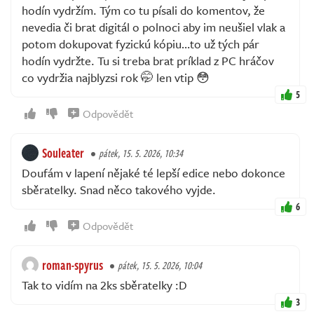
hodín vydržím. Tým co tu písali do komentov, že
nevedia či brat digitál o polnoci aby im neušiel vlak a
potom dokupovat fyzickú kópiu…to už tých pár
hodín vydržte. Tu si treba brat príklad z PC hráčov
co vydržia najblyzsi rok 🤭 len vtip 😳
5
Odpovědět
Souleater
pátek, 15. 5. 2026, 10:34
Doufám v lapení nějaké té lepší edice nebo dokonce
sběratelky. Snad něco takového vyjde.
6
Odpovědět
roman-spyrus
pátek, 15. 5. 2026, 10:04
Tak to vidím na 2ks sběratelky :D
3