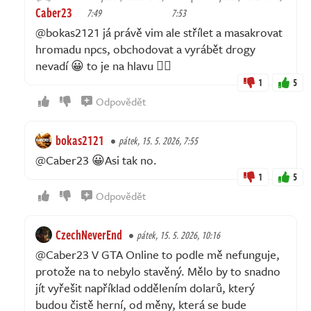
Caber23
7:49
7:53
@bokas2121 já právě vim ale střílet a masakrovat
hromadu npcs, obchodovat a vyrábět drogy
nevadí 😀 to je na hlavu 🙆‍♂️
1
5
Odpovědět
bokas2121
pátek, 15. 5. 2026, 7:55
@Caber23 😀Asi tak no.
1
5
Odpovědět
CzechNeverEnd
pátek, 15. 5. 2026, 10:16
@Caber23 V GTA Online to podle mě nefunguje,
protože na to nebylo stavěný. Mělo by to snadno
jít vyřešit například oddělením dolarů, který
budou čistě herní, od měny, která se bude