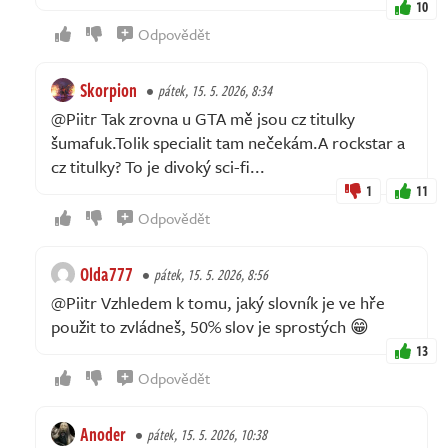
10
Odpovědět
Skorpion
pátek, 15. 5. 2026, 8:34
@Piitr Tak zrovna u GTA mě jsou cz titulky
šumafuk.Tolik specialit tam nečekám.A rockstar a
cz titulky? To je divoký sci-fi...
1
11
Odpovědět
Olda777
pátek, 15. 5. 2026, 8:56
@Piitr Vzhledem k tomu, jaký slovník je ve hře
použit to zvládneš, 50% slov je sprostých 😁
13
Odpovědět
Anoder
pátek, 15. 5. 2026, 10:38