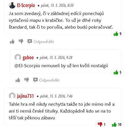
El-Scorpio
pátek, 15. 5. 2026, 8:20
Ja som zvedavý, či v základnej edícii ponechajú
vytlačenú mapu v krabičke. To už je dlhé roky
štandard, tak či to porušia, alebo budú pokračovať.
9
Odpovědět
gaboo
pátek, 15. 5. 2026, 9:28
@El-Scorpio nemuseli by už len kvôli nostalgii
5
Odpovědět
jajina731
pátek, 15. 5. 2026, 7:46
Tahle hra mě nikdy nechytla takže to jde mimo mě a
ani ti nemá české titulky. Každopádně kdo se na to
těší tak pěknou zábavu
1
10