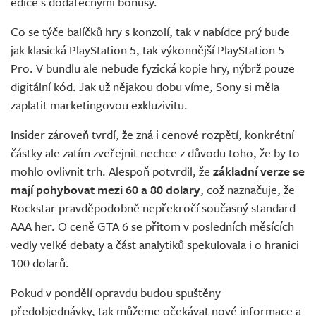
edice s dodatečnými bonusy.
Co se týče balíčků hry s konzolí, tak v nabídce prý bude
jak klasická PlayStation 5, tak výkonnější PlayStation 5
Pro. V bundlu ale nebude fyzická kopie hry, nýbrž pouze
digitální kód. Jak už nějakou dobu víme, Sony si měla
zaplatit marketingovou exkluzivitu.
Insider zároveň tvrdí, že zná i cenové rozpětí, konkrétní
částky ale zatím zveřejnit nechce z důvodu toho, že by to
mohlo ovlivnit trh. Alespoň potvrdil, že
základní verze se
mají pohybovat mezi 60 a 80 dolary
, což naznačuje, že
Rockstar pravděpodobně nepřekročí současný standard
AAA her. O ceně GTA 6 se přitom v posledních měsících
vedly velké debaty a část analytiků spekulovala i o hranici
100 dolarů.
Pokud v pondělí opravdu budou spuštěny
předobjednávky, tak můžeme očekávat nové informace a