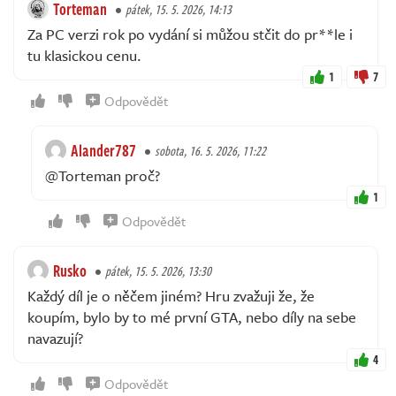
Torteman
pátek, 15. 5. 2026, 14:13
Za PC verzi rok po vydání si můžou stčit do pr**le i
tu klasickou cenu.
1
7
Odpovědět
Alander787
sobota, 16. 5. 2026, 11:22
@Torteman proč?
1
Odpovědět
Rusko
pátek, 15. 5. 2026, 13:30
Každý díl je o něčem jiném? Hru zvažuji že, že
koupím, bylo by to mé první GTA, nebo díly na sebe
navazují?
4
Odpovědět