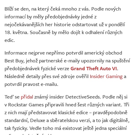
Živě
Blíží se den, na který čeká mnoho z vás. Podle nových
informací by měly předobjednávky jedné z
nejočekávanějších her historie odstartovat už v pondělí
18. května. Současně by mělo dojít k odhalení různých
edic.
Informace nejprve nepřímo potvrdil americký obchod
Best Buy, jehož partnerské e-maily upozornily na spuštění
předobjednávek fyzické verze
Grand Theft Auto VI
.
Následně detaily přes své zdroje ověřil
Insider Gaming
a
potvrdil pravost e-mailu.
Teď se
přidal
známý insider DetectiveSeeds. Podle něj si
v Rockstar Games připravili hned šest různých variant. Tři
z nich mají představovat klasické edice – pravděpodobně
standardní, Deluxe a sběratelskou verzi, a to jak digitálně,
tak fyzicky. Vedle toho má existovat ještě jedna speciální