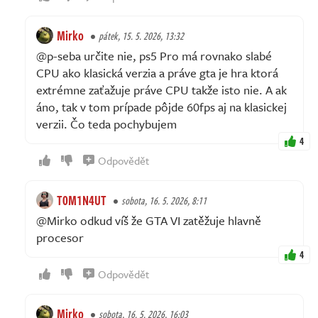
Mirko
pátek, 15. 5. 2026, 13:32
@p-seba určite nie, ps5 Pro má rovnako slabé
CPU ako klasická verzia a práve gta je hra ktorá
extrémne zaťažuje práve CPU takže isto nie. A ak
áno, tak v tom prípade pôjde 60fps aj na klasickej
verzii. Čo teda pochybujem
4
Odpovědět
T0M1N4UT
sobota, 16. 5. 2026, 8:11
@Mirko odkud víš že GTA VI zatěžuje hlavně
procesor
4
Odpovědět
Mirko
sobota, 16. 5. 2026, 16:03