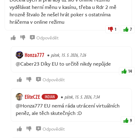
vydělávat herní měnu v kasínu, třeba u Rdr 2 mě
hrozně štvalo že nešel hrát poker s ostatníma
hráčema v online režimu
1
7
Odpovědět
Honza777
pátek, 15. 5. 2026, 7:26
@Caber23 Díky EU to určitě nikdy nepůjde
14
Odpovědět
EliteCZE
INDIAN
pátek, 15. 5. 2026, 7:34
@Honza777 EU nemá ráda utrácení virtuálních
peněz, ale těch skutečných :D
9
Odpovědět