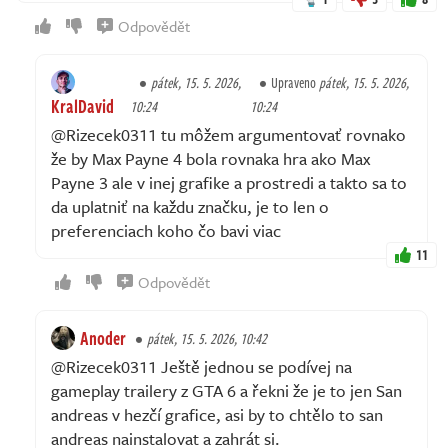
Odpovědět
pátek, 15. 5. 2026,
Upraveno
pátek, 15. 5. 2026,
KralDavid
10:24
10:24
@Rizecek0311 tu môžem argumentovať rovnako
že by Max Payne 4 bola rovnaka hra ako Max
Payne 3 ale v inej grafike a prostredi a takto sa to
da uplatniť na každu značku, je to len o
preferenciach koho čo bavi viac
11
Odpovědět
Anoder
pátek, 15. 5. 2026, 10:42
@Rizecek0311 Ještě jednou se podívej na
gameplay trailery z GTA 6 a řekni že je to jen San
andreas v hezčí grafice, asi by to chtělo to san
andreas nainstalovat a zahrát si.