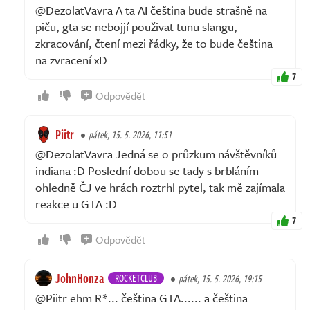
@DezolatVavra A ta AI čeština bude strašně na
piču, gta se nebojjí použivat tunu slangu,
zkracování, čtení mezi řádky, že to bude čeština
na zvracení xD
7
Odpovědět
Piitr
pátek, 15. 5. 2026, 11:51
@DezolatVavra Jedná se o průzkum návštěvníků
indiana :D Poslední dobou se tady s brbláním
ohledně ČJ ve hrách roztrhl pytel, tak mě zajímala
reakce u GTA :D
7
Odpovědět
JohnHonza
ROCKETCLUB
pátek, 15. 5. 2026, 19:15
@Piitr ehm R*... čeština GTA...... a čeština