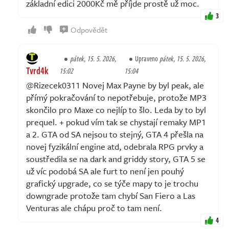
základní edici 2000Kč mě příjde prostě už moc.
3
Odpovědět
pátek, 15. 5. 2026,
Upraveno
pátek, 15. 5. 2026,
Tvrd4k
15:02
15:04
@Rizecek0311 Novej Max Payne by byl peak, ale
přímý pokračování to nepotřebuje, protože MP3
skončilo pro Maxe co nejlíp to šlo. Leda by to byl
prequel. + pokud vím tak se chystají remaky MP1
a 2. GTA od SA nejsou to stejný, GTA 4 přešla na
novej fyzikální engine atd, odebrala RPG prvky a
soustředila se na dark and griddy story, GTA 5 se
už víc podobá SA ale furt to není jen pouhý
grafický upgrade, co se týče mapy to je trochu
downgrade protože tam chybí San Fiero a Las
Venturas ale chápu proč to tam není.
4