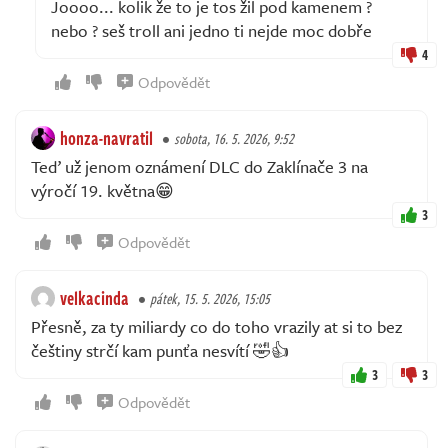
Joooo... kolik že to je tos žil pod kamenem ?
nebo ? seš troll ani jedno ti nejde moc dobře
4
Odpovědět
honza-navratil
sobota, 16. 5. 2026, 9:52
Teď už jenom oznámení DLC do Zaklínače 3 na
výročí 19. května😁
3
Odpovědět
velkacinda
pátek, 15. 5. 2026, 15:05
Přesně, za ty miliardy co do toho vrazily at si to bez
češtiny strčí kam punťa nesvítí 🤣👍
3
3
Odpovědět