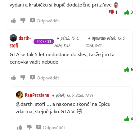
vydani a krabičku si kupiť dodatočne pri zľave
1
3
Odpovědět
darth-
pátek, 15. 5.
Upraveno
pátek, 15. 5.
ROCKETCLUB
stofi
2026, 8:42
2026, 8:42
GTA se tak 5 let nedostane do slev, takže jim ta
cenovka vadit nebude
6
Odpovědět
PanPrcstenu
pátek, 15. 5. 2026, 13:31
@darth_stofi ... a nakonec skončí na Epicu
zdarma, stejně jako GTA V. 🤣
4
Odpovědět