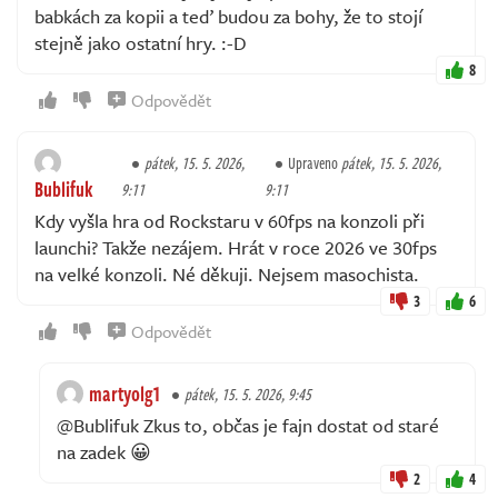
babkách za kopii a teď budou za bohy, že to stojí
stejně jako ostatní hry. :⁠-⁠D
8
Odpovědět
pátek, 15. 5. 2026,
Upraveno
pátek, 15. 5. 2026,
Bublifuk
9:11
9:11
Kdy vyšla hra od Rockstaru v 60fps na konzoli při
launchi? Takže nezájem. Hrát v roce 2026 ve 30fps
na velké konzoli. Né děkuji. Nejsem masochista.
3
6
Odpovědět
martyolg1
pátek, 15. 5. 2026, 9:45
@Bublifuk Zkus to, občas je fajn dostat od staré
na zadek 😀
2
4