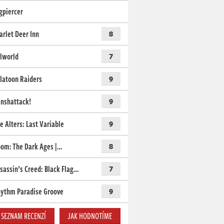
gpiercer
arlet Deer Inn
8
lworld
7
latoon Raiders
9
nshattack!
9
e Alters: Last Variable
9
om: The Dark Ages |…
8
sassin’s Creed: Black Flag…
7
ythm Paradise Groove
9
SEZNAM RECENZÍ
JAK HODNOTÍME