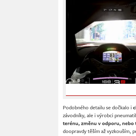
Podobného detailu se dočkalo i
c
závodníky, ale i výrobci pneumati
terénu, změnu v odporu, nebo tř
doopravdy těším až vyzkouším, p