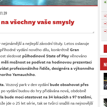
11:39
í na všechny vaše smysly
nejznámější a nejlepší závodní tituly. Letos oslavuje
ež příhodné vydání nového dílu, konkrétně
Gran
nost sledovat
půlhodinové State of Play
věnováno
 měli možnost se podívat na hodinovou prezentaci
N
ídat profesionálního řidiče, designéra a výkonného
zunoriho Yamauchiho
.
ta.
Vozový park v den vydání
bude obsahovat přes
i po vydání budou do hry přidávána nová, obdobně
la bude moci otestovat na 34 lokacích s 97 tratěmi
,
že jde o 25 let série, tak se tvůrci snažili na nejnovější