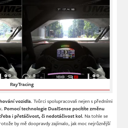
RayTracing
hování vozidla
. Tvůrci spolupracovali nejen s předními
k.
Pomocí technologie DualSense pocítíte změnu
eba i přetáčivost, či nedotáčivost kol.
Na tohle se
rotože by mě doopravdy zajímalo, jak moc nejrůznější