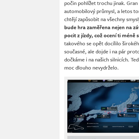
počin pohlížet trochu jinak. Gra
automobilový průmysl, a letos to
chtějí zapůsobit na všechny smys
bude hra zaměřena nejen na závo
pocit z jízdy, což ocení ti méně 
takového se opět docílilo široké
současné, ale dojde i na pár pr
dočkáme i na našich silnicích. Ted
moc dlouho nevydrželo.