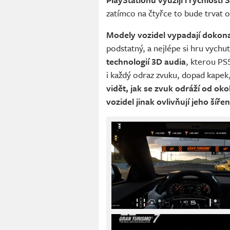
zatímco na čtyřce to bude trvat 
Modely vozidel vypadají dokonale
podstatný, a nejlépe si hru vych
technologií 3D audia
, kterou PS5
i každý odraz zvuku, dopad kapek
vidět, jak se zvuk odráží od oko
vozidel jinak ovlivňují jeho šířen