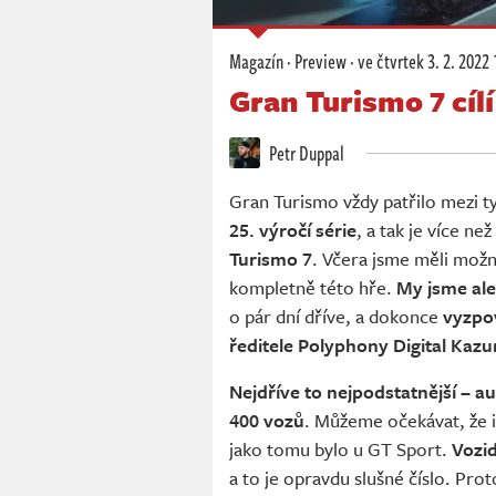
Magazín
·
Preview
·
ve čtvrtek
3. 2. 2022 
Gran Turismo 7 cíl
Petr Duppal
Gran Turismo vždy patřilo mezi ty 
25. výročí série
, a tak je více n
Turismo 7
. Včera jsme měli mož
kompletně této hře.
My jsme ale
o pár dní dříve, a dokonce
vyzpov
ředitele Polyphony Digital Ka
Nejdříve to nejpodstatnější – au
400 vozů
. Můžeme očekávat, že 
jako tomu bylo u GT Sport.
Vozid
a to je opravdu slušné číslo. Proto