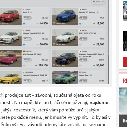
R
ři prodejce aut – závodní, současná ojetá od roku
anosti. Na mapě, kterou hráči série již znají,
najdeme
o jakýsi rozcestník, který vám pomůže určit jakým
nete pokaždé menu, jenž musíte vy vyplnit. To by asi v
Ha
lněním výzev a závodů odemykáte vozidla na seznamu.