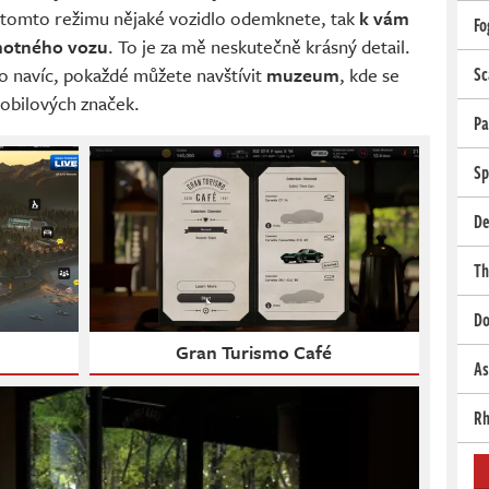
 v tomto režimu nějaké vozidlo odemknete, tak
k vám
Fo
motného vozu
. To je za mě neskutečně krásný detail.
co navíc, pokaždé můžete navštívit
muzeum
, kde se
Sc
mobilových značek.
Pa
Sp
De
Th
Do
Gran Turismo Café
As
Rh