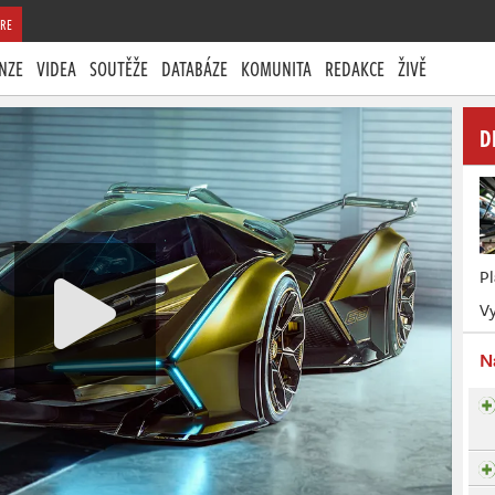
RE
NZE
VIDEA
SOUTĚŽE
DATABÁZE
KOMUNITA
REDAKCE
ŽIVĚ
D
P
Vy
N