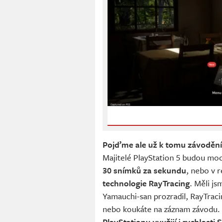
Pojďme ale už k tomu závodění
Majitelé PlayStation 5 budou moc
30 snímků za sekundu
, nebo v 
technologie RayTracing
. Měli j
Yamauchi-san prozradil, RayTraci
nebo koukáte na záznam závodu.
PlayStationu využijí i rychlosti 