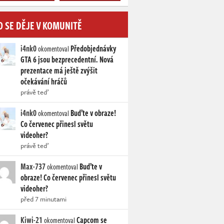
O SE DĚJE V KOMUNITĚ
i4nk0
Předobjednávky
okomentoval
GTA 6 jsou bezprecedentní. Nová
prezentace má ještě zvýšit
očekávání hráčů
právě teď
i4nk0
Buďte v obraze!
okomentoval
Co červenec přinesl světu
videoher?
právě teď
Max-737
Buďte v
okomentoval
obraze! Co červenec přinesl světu
videoher?
před 7 minutami
Kiwi-21
Capcom se
okomentoval