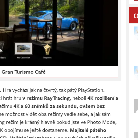
C
Gran Turismo Café
.
Hra vychází jak na čtvrtý, tak pátý PlayStation.
i hrát hru
v režimu RayTracing
, neboli
4K rozlišení a
režimu
4K a 60 snímků za sekundu, ovšem bez
sme možnost vidět oba režimy vedle sebe, a jak sám
ng režim je krásný hlavně pokud jste ve Photo Mode,
 K obojímu se ještě dostaneme.
Majitelé pátého
SSD.
Načítání tak zaberou jen pouhých několik vteřin,