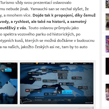
n Turismo vždy svou prezentací oslavovalo
mu nebude jinak. Yamauchi-san se nechal slyšet, že
ly, a mnohem více.
Dojde tak k propojení, díky čemuž
dy, a rychlost, ale také na historii, a samotný
soutěživý z vás.
Touto oslavou průmyslu jako
ho spektra vozového parku od historických, po
ototypních kusů, kterých se možná dočkáme v budoucnu
a na našich, jakožto českých asi ne, tam by to auto