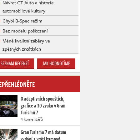
Návrat GT Auto a historie
automobilové kultury
Chybí B-Spec režim
Bez modelu poškození
Méně kvalitní záběry ve
zpětných zrcátkách
SEZNAM RECENZÍ
JAK HODNOTÍME
EPŘEHLÉDNĚTE
O adaptivních spouštích,
grafice a 3D zvuku v Gran
Turismu 7
4 komentářů
Gran Turismo 7 má datum
vydání a vrátí kampaň