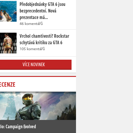
Předobjednávky GTA 6 jsou
bezprecedentní. Nová
prezentace má…
46 komentářů
Vrchol chamtivosti? Rockstar
schytává kritiku za GTA 6
105 komentářů
VÍCE NOVINEK
ECENZE
lo: Campaign Evolved