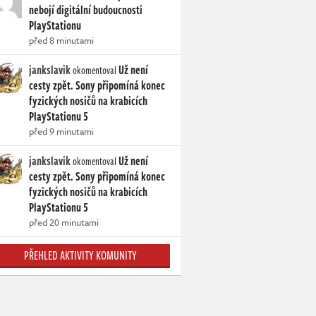
nebojí digitální budoucnosti
PlayStationu
před 8 minutami
jankslavik
Už není
okomentoval
cesty zpět. Sony připomíná konec
fyzických nosičů na krabicích
PlayStationu 5
před 9 minutami
jankslavik
Už není
okomentoval
cesty zpět. Sony připomíná konec
fyzických nosičů na krabicích
PlayStationu 5
před 20 minutami
PŘEHLED AKTIVITY KOMUNITY