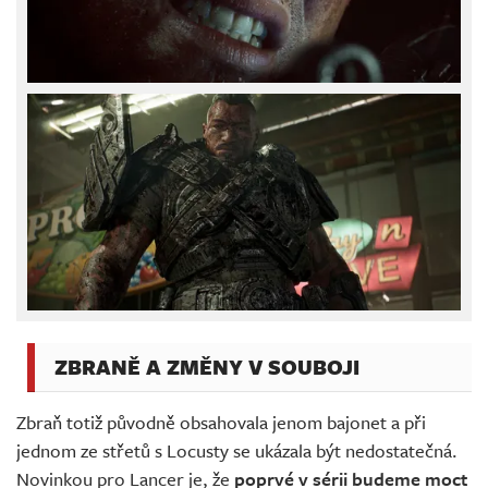
ZBRANĚ A ZMĚNY V SOUBOJI
Zbraň totiž původně obsahovala jenom bajonet a při
jednom ze střetů s Locusty se ukázala být nedostatečná.
Novinkou pro Lancer je, že
poprvé v sérii budeme moct