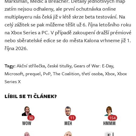
Marksman, Medic a Breacher. Detaily jednotlivých map
zatím nejsou odhaleny, ale první ochutnávka online
multiplayeru nás čeká již v létě skrze beta testování. Na
celý zážitek se pak můžeme těšit už 6. října letošního roku
na Xbox Series a PC. V případě zakoupení dražší prémiové
nebo sběratelské edice se do města Kalona vrhneme již 1.
října 2026.
Tagy:
Akční střílečka
,
české titulky
,
Gears of War: E-Day
,
Microsoft
,
prequel
,
PvP
,
The Coalition
,
třetí osoba
,
Xbox
,
Xbox
Series X
LÍBIL SE TI ČLÁNEK?
30
11
154
WOW
MEH
HMMM