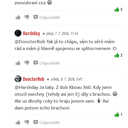
znovuhrani coz 😁
5
Odpovědět
Harshday
úterý, 7. 7. 2026, 11:16
@DooctorRob Tak já to chápu, sám tu sérii mám
rád a mám ji hlavně spojenou se splitscreenem :D
2
Odpovědět
DooctorRob
středa, 8. 7. 2026, 5:41
@Harshday Ja taky. Z dob Xboxu 360. Kdy jsem
otocil vsechny (tehdy asi jen 3) dily s brachou. 😁
Ale uz dlouhy roky to hraju jenom sam. 🤷 Asi
dam potom echo brachovi.
1
Odpovědět