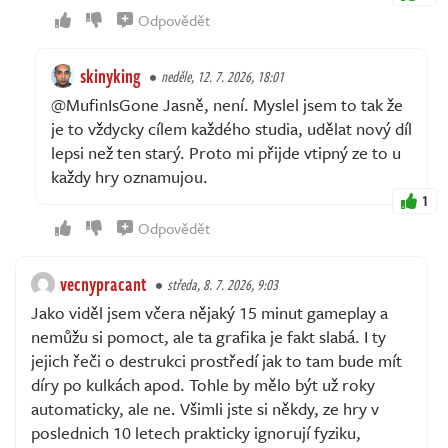
Odpovědět
skinyking
neděle, 12. 7. 2026, 18:01
@MufinIsGone Jasně, není. Myslel jsem to tak že
je to vždycky cílem každého studia, udělat nový díl
lepsi než ten starý. Proto mi přijde vtipný ze to u
každy hry oznamujou.
1
Odpovědět
vecnypracant
středa, 8. 7. 2026, 9:03
Jako viděl jsem včera nějaký 15 minut gameplay a
nemůžu si pomoct, ale ta grafika je fakt slabá. I ty
jejich řeči o destrukci prostředí jak to tam bude mít
díry po kulkách apod. Tohle by mělo být už roky
automaticky, ale ne. Všimli jste si někdy, ze hry v
poslednich 10 letech prakticky ignorují fyziku,