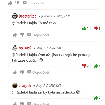
Odpovědět
DooctorRob
pondělí, 6. 7. 2026, 22:36
@Radek-Hajda To mě taky.
1
3
Odpovědět
rexikos9
úterý, 7. 7. 2026, 3:44
@Radek-Hajda Ono až zjistí ty tragické prodeje
tak zase otočí...😏
2
5
Odpovědět
dragonk
úterý, 7. 7. 2026, 5:50
@Radek-Hajda asi by byla na cedecku 😂
2
Odpovědět