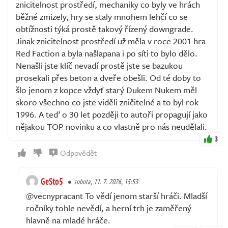
znicitelnost prostředí, mechaniky co byly ve hrách
běžné zmizely, hry se staly mnohem lehčí co se
obtížnosti týká prostě takový řízený downgrade.
Jinak znicitelnost prostředí už měla v roce 2001 hra
Red Faction a byla našlapana i po síti to bylo dělo.
Nenašli jste klíč nevadí prostě jste se bazukou
prosekali přes beton a dveře obešli. Od té doby to
šlo jenom z kopce vždyť starý Dukem Nukem měl
skoro všechno co jste viděli zničitelné a to byl rok
1996. A teď o 30 let později to autoři propagují jako
nějakou TOP novinku a co vlastně pro nás neudělali.
3
Odpovědět
GeSto5
sobota, 11. 7. 2026, 15:53
@vecnypracant To vědí jenom starší hráči. Mladší
ročníky tohle nevědí, a herní trh je zaměřený
hlavně na mladé hráče.