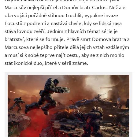
Marcusův nejlepší přítel a Domův bratr Carlos. Než ale
oba vojáci pořádně stihnou truchlit, vypukne invaze
Locustů z podzemí a nastává chvíle, kdy se lidská rasa
stává lovnou zvěří. Jedním z hlavních témat série je
bratrství, které se formuje. Právě smrt Domova bratra a
Marcusova nejlepšího přítele dělá jejich vztah vzdáleným
a musí si k sobě teprve najít cestu, aby se z nich mohlo
stát ikonické duo, které v sérii známe.