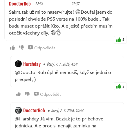
DooctorRob
22:36
22:37
Sakra tak už mi to naservírujte! 😁Doufal jsem do
poslední chvíle že PS5 verze na 100% bude.. Tak
budu muset oprášit Xko. Ale ještě předtím musím
otočit všechny díly. 😁👌
4
Odpovědět
Harshday
úterý, 7. 7. 2026, 4:59
@DooctorRob úplně nemusíš, když se jedná o
prequel ;)
5
Odpovědět
DooctorRob
úterý, 7. 7. 2026, 10:54
@Harshday Já vim. Beztak je to pribehove
jednicka. Ale proc si nenajit zaminku na