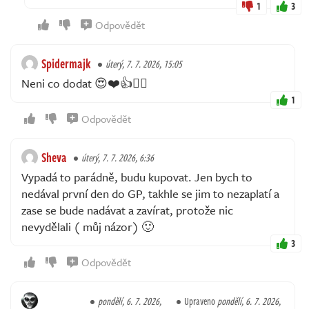
1
3
Odpovědět
Spidermajk
úterý, 7. 7. 2026, 15:05
Neni co dodat 😍❤️👍🤸‍♂️
1
Odpovědět
Sheva
úterý, 7. 7. 2026, 6:36
Vypadá to parádně, budu kupovat. Jen bych to
nedával první den do GP, takhle se jim to nezaplatí a
zase se bude nadávat a zavírat, protože nic
nevydělali ( můj názor) 🙂
3
Odpovědět
pondělí, 6. 7. 2026,
Upraveno
pondělí, 6. 7. 2026,