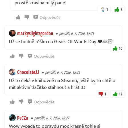
prostě kravina milý pane!
1
7
Odpovědět
markyslightsgordon
pondělí, 6. 7. 2026, 19:21
Už se hodně těším na Gears Of War E-Day ❤️🙏🏻
10
Odpovědět
ChocolateJJ
pondělí, 6. 7. 2026, 18:35
Už to čeká v knihovně na Steamu, ještě by to chtělo
mít aktivní tlačítko stáhnout a hrát :D
1
12
Odpovědět
PeCZa
pondělí, 6. 7. 2026, 18:27
Wow vypadá to opravdu moc krásně tohle si