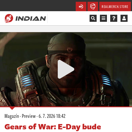
REALMERCH.STORE
Magazín
Recenze
Videa
Soutěže
Databáze
Komunita
Magazín
·
Preview
·
6. 7. 2026 18:42
Redakce
Gears of War: E-Day bude