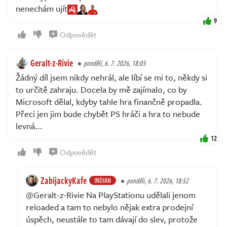
nenechám ujít
9
Odpovědět
Geralt-z-Rivie
pondělí, 6. 7. 2026, 18:03
Žádný díl jsem nikdy nehrál, ale líbí se mi to, někdy si
to určitě zahraju. Docela by mě zajímalo, co by
Microsoft dělal, kdyby tahle hra finančně propadla.
Přeci jen jim bude chybět PS hráči a hra to nebude
levná...
12
Odpovědět
ZabijackyKafe
INDIAN
pondělí, 6. 7. 2026, 18:52
@Geralt-z-Rivie Na PlayStationu udělali jenom
reloaded a tam to nebylo nějak extra prodejní
úspěch, neustále to tam dávají do slev, protože