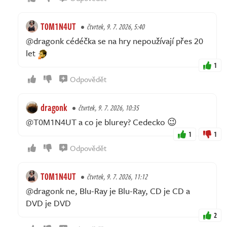
T0M1N4UT
čtvrtek, 9. 7. 2026, 5:40
@dragonk cédéčka se na hry nepoužívají přes 20
let
1
Odpovědět
dragonk
čtvrtek, 9. 7. 2026, 10:35
@T0M1N4UT a co je blurey? Cedecko 😉
1
1
Odpovědět
T0M1N4UT
čtvrtek, 9. 7. 2026, 11:12
@dragonk ne, Blu-Ray je Blu-Ray, CD je CD a
DVD je DVD
2