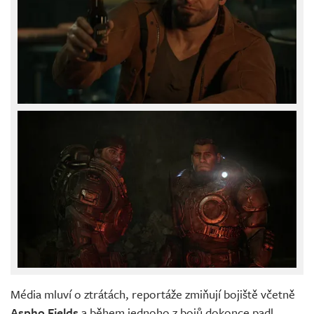
Média mluví o ztrátách, reportáže zmiňují bojiště včetně
Aspho Fields
a během jednoho z bojů dokonce padl