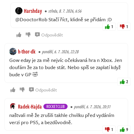
Harshday
středa, 8. 7. 2026, 6:56
@DooctorRob Stačí říct, klidně se přidám :D
1
1
Odpovědět
h-thor-dk
pondělí, 6. 7. 2026, 22:28
Gow eday je za mě nejvíc očekávaná hra n Xbox. Jen
doufám že za to bude stát. Nebo spíš se zaplatí když
bude v GP 🤣
2
Odpovědět
Radek-Hajda
ROCKETCLUB
pondělí, 6. 7. 2026, 20:31
naštvali mě že zrušili takhle chvilku před vydáním
verzi pro PS5, a bezdůvodně.
1
9