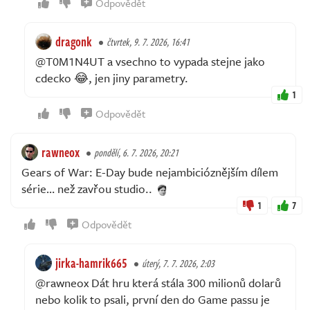
Odpovědět
dragonk
čtvrtek, 9. 7. 2026, 16:41
@T0M1N4UT a vsechno to vypada stejne jako
cdecko 😂, jen jiny parametry.
1
Odpovědět
rawneox
pondělí, 6. 7. 2026, 20:21
Gears of War: E-Day bude nejambicióznějším dílem
série… než zavřou studio..
1
7
Odpovědět
jirka-hamrik665
úterý, 7. 7. 2026, 2:03
@rawneox Dát hru která stála 300 milionů dolarů
nebo kolik to psali, první den do Game passu je