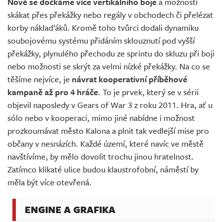
Nově se dočkáme více vertikálního boje
a možností
skákat přes překážky nebo regály v obchodech či přelézat
korby náklaďáků. Kromě toho tvůrci dodali dynamiku
soubojovému systému přidáním sklouznutí pod vyšší
překážky, plynulého přechodu ze sprintu do skluzu při boji
nebo možnosti se skrýt za velmi nízké překážky. Na co se
těšíme nejvíce, je
návrat kooperativní příběhové
kampaně až pro 4 hráče
. To je prvek, který se v sérii
objevil naposledy v Gears of War 3 z roku 2011. Hra, ať u
sólo nebo v kooperaci, mimo jiné nabídne i možnost
prozkoumávat město Kalona a plnit tak vedlejší mise pro
občany v nesnázích. Každé území, které navíc ve městě
navštívíme, by mělo dovolit trochu jinou hratelnost.
Zatímco klikaté ulice budou klaustrofobní, náměstí by
měla být více otevřená.
ENGINE A GRAFIKA