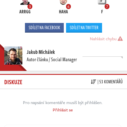
3
6
7
ARRGG
HAHA
F
SDÍLET NA FACEBOOK
SDÍLET NA TWITTER
Nahlásit chybu
Jakub Michálek
Autor článku / Social Manager
DISKUZE
| 53 KOMENTÁŘŮ
Pro napsání komentáře musíš být přihlášen.
Přihlásit se