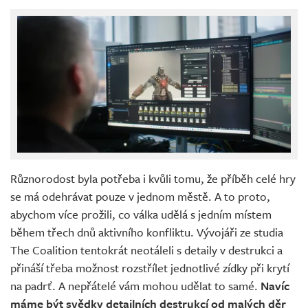
Různorodost byla potřeba i kvůli tomu, že příběh celé hry
se má odehrávat pouze v jednom městě. A to proto,
abychom více prožili, co válka udělá s jedním místem
během třech dnů aktivního konfliktu. Vývojáři ze studia
The Coalition tentokrát neotáleli s detaily v destrukci a
přináší třeba možnost rozstřílet jednotlivé zídky při krytí
na padrť. A nepřátelé vám mohou udělat to samé.
Navíc
máme být svědky detailních destrukcí od malých děr