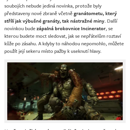
soubojích nebude jediná novinka, protože byly
představeny nové zbraně včetně
granátometu, který
střílí jak výbušné granáty, tak nástražné miny
. Další
novinkou bude
zápalná brokovnice Incinerator
, se
kterou budete moct sledovat, jak se nepřátelům roztaví
kůže po zásahu. A kdyby to náhodou nepomohlo, můžete
použít její sekeru místo pažby k useknutí hlavy.