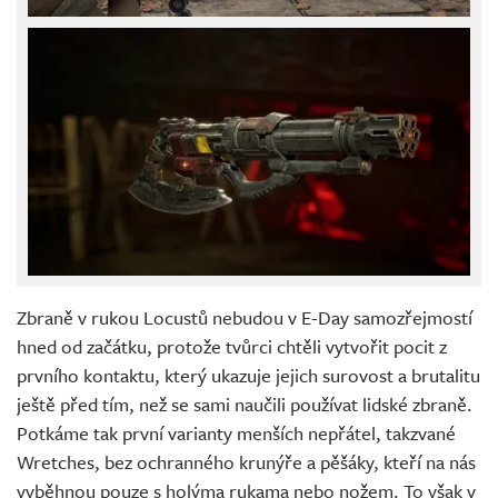
Zbraně v rukou Locustů nebudou v E-Day samozřejmostí
hned od začátku, protože tvůrci chtěli vytvořit pocit z
prvního kontaktu, který ukazuje jejich surovost a brutalitu
ještě před tím, než se sami naučili používat lidské zbraně.
Potkáme tak první varianty menších nepřátel, takzvané
Wretches, bez ochranného krunýře a pěšáky, kteří na nás
vyběhnou pouze s holýma rukama nebo nožem. To však v