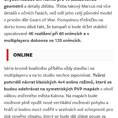
geometrii
a detaily zblízka. Třeba takový Marcus má více
detailů v očních řasách, než měl jeho celý původní model
v prvním díle Gears of War. Pomyslnou třešničku na
dortu tomu dává fakt, že kampaň si bude držet stabilní
upscalované
4K rozlišení při 60 snímcích a v
multiplayeru dokonce ve 120 snímcích
.
ONLINE
Série kromě kvalitního příběhu vždy stavěla i na
multiplayeru a na to studio nechce zapomínat.
Tvůrci
potvrdili návrat klasických 4v4 online režimů, které se
budou odehrávat na symetrických PVP mapách
v okolí
válkou zničeného města Kalona. Na mapách bude
možnost plně využít nové vertikální možnosti pohybu a
hráči si budou moct ověřit v sezónách své schopnosti pro
zisk nového obsahu, který se bude dát získat pouze za