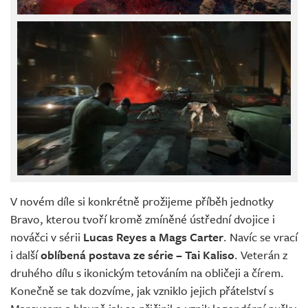
V novém díle si konkrétně prožijeme příběh jednotky
Bravo, kterou tvoří kromě zmíněné ústřední dvojice i
nováčci v sérii
Lucas Reyes a Mags Carter
. Navíc se vrací
i další
oblíbená postava ze série – Tai Kaliso
. Veterán z
druhého dílu s ikonickým tetováním na obličeji a čírem.
Konečně se tak dozvíme, jak vzniklo jejich přátelství s