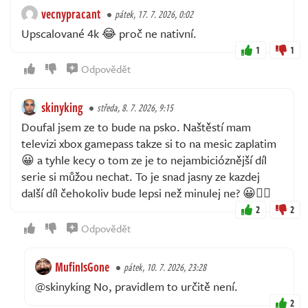
vecnypracant
pátek, 17. 7. 2026, 0:02
Upscalované 4k 😂 proč ne nativní.
1
1
Odpovědět
skinyking
středa, 8. 7. 2026, 9:15
Doufal jsem ze to bude na psko. Naštěstí mam
televizi xbox gamepass takze si to na mesic zaplatim
😀 a tyhle kecy o tom ze je to nejambicióznější díl
serie si můžou nechat. To je snad jasny ze kazdej
další díl čehokoliv bude lepsi než minulej ne? 😀🤷‍♂️
2
2
Odpovědět
MufinIsGone
pátek, 10. 7. 2026, 23:28
@skinyking No, pravidlem to určitě není.
2