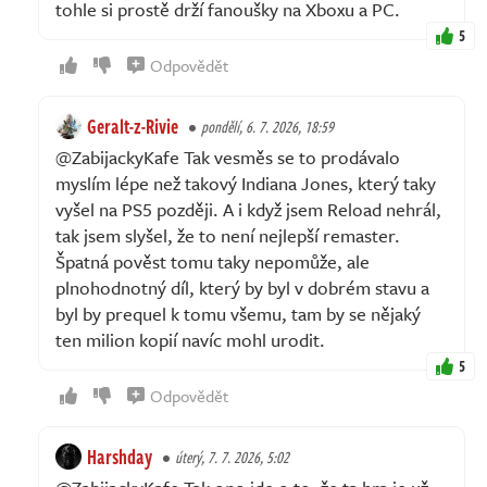
tohle si prostě drží fanoušky na Xboxu a PC.
5
Odpovědět
Geralt-z-Rivie
pondělí, 6. 7. 2026, 18:59
@ZabijackyKafe Tak vesměs se to prodávalo
myslím lépe než takový Indiana Jones, který taky
vyšel na PS5 později. A i když jsem Reload nehrál,
tak jsem slyšel, že to není nejlepší remaster.
Špatná pověst tomu taky nepomůže, ale
plnohodnotný díl, který by byl v dobrém stavu a
byl by prequel k tomu všemu, tam by se nějaký
ten milion kopií navíc mohl urodit.
5
Odpovědět
Harshday
úterý, 7. 7. 2026, 5:02