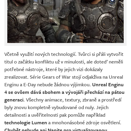
Včetně využití nových technologií. Tvůrci si přáli vytvořit
titul o začátku konfliktu už v minulosti, ale doteď neměli
potřebné nástroje, které by jejich vizi dokázaly
zrealizovat. Série Gears of War stojí odjakživa na Unreal
Enginu a E-Day nebude žádnou výjimkou.
Unreal Enginu
4 se ovšem dává sbohem a vývojáři přechází na pátou
generaci
. Všechny animace, textury, zbraně a prostředí
byly znovu kompletně vybudované od nuly. Jejich
detailnosti a uvěřitelnosti pak pomůže například
technologie Lumen
a mnohonásobné zdroje osvětlení.
Chybět nebude ani Nanite pro virtualizovanou