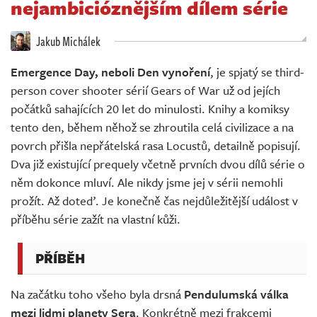
nejambicióznějším dílem série
Živě
Jakub Michálek
Emergence Day, neboli Den vynoření
, je spjatý se third-
person cover shooter sérií Gears of War už od jejích
počátků sahajících 20 let do minulosti. Knihy a komiksy
tento den, během něhož se zhroutila celá civilizace a na
povrch přišla nepřátelská rasa Locustů, detailně popisují.
Dva již existující prequely včetně prvních dvou dílů série o
něm dokonce mluví. Ale nikdy jsme jej v sérii nemohli
prožít. Až doteď. Je konečně čas nejdůležitější událost v
příběhu série zažít na vlastní kůži.
PŘÍBĚH
Na začátku toho všeho byla drsná
Pendulumská válka
mezi lidmi planety Sera
. Konkrétně mezi frakcemi