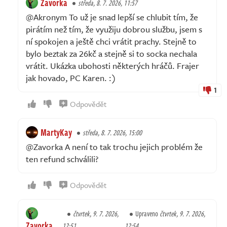
Zavorka
středa, 8. 7. 2026, 11:57
@Akronym To už je snad lepší se chlubit tím, že
pirátím než tím, že využiju dobrou službu, jsem s
ní spokojen a ještě chci vrátit prachy. Stejně to
bylo beztak za 26kč a stejně si to socka nechala
vrátit. Ukázka ubohosti některých hráčů. Frajer
jak hovado, PC Karen. :)
1
Odpovědět
MartyKay
středa, 8. 7. 2026, 15:00
@Zavorka A není to tak trochu jejich problém že
ten refund schválili?
Odpovědět
čtvrtek, 9. 7. 2026,
Upraveno
čtvrtek, 9. 7. 2026,
Zavorka
12:51
12:54