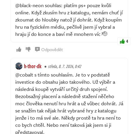
@black-neon souhlas: platím ps+ pouze kvůli
online. Když zkusím hru z katalogu, nemám chuť jí
zkoumat do hloubky natož jí dohrát. Když koupím
hru na fyzickém médiu, pečlivě jsem jí vybral a
hraju jí do konce a baví mě mnohem víc 🫡
4
Odpovědět
h-thor-dk
středa, 8. 7. 2026, 0:42
@cobalt s tímto souhlasím. Je to v podstatě
investice do obsahu jako takového. Už výběr a
následná koupě vytváří určitý druh spojení.
Bezobsažný placení a následně stažení něčeho
moc člověka nenutí hru hrát a už vůbec dohrát. Já
se snažím tak nějak hrát vybrané hry z katalogu
jenže i to má své ale. Někdy prostě ta hra není to
co bych chtěl. Nebo není taková jak jsem si ji
představoval.