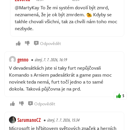
@MartyKay To že mi systém dovolí být zmrd,
neznamená, že je ok být zmrdem.
Kdyby se
takhle chovali všichni, tak za chvíli nám toho moc
nezbyde.
Odpovědět
genno
úterý, 7. 7. 2026, 16:19
V devadesátkách jste si taky furt nepůjčovali
Komando s Arniem padesátkrát a game pass moc
novinek teda nemá, furt točí jedno a to samé
dokola. Taková půjčovna je na prd.
5
Odpovědět
SarumanoCZ
úterý, 7. 7. 2026, 15:34
Microsoft je hřbitovem světových značek a herních