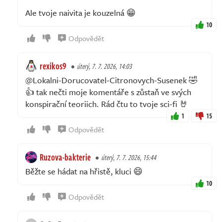
Ale tvoje naivita je kouzelná 😁
10
Odpovědět
rexikos9
úterý, 7. 7. 2026, 14:03
@Lokalni-Dorucovatel-Citronovych-Susenek 🤣
👍 tak nečti moje komentáře s zůstaň ve svých
konspirační teoriich. Rád čtu to tvoje sci-fi 🤘
1
15
Odpovědět
Ruzova-bakterie
úterý, 7. 7. 2026, 15:44
Běžte se hádat na hřistě, kluci 😄
10
Odpovědět