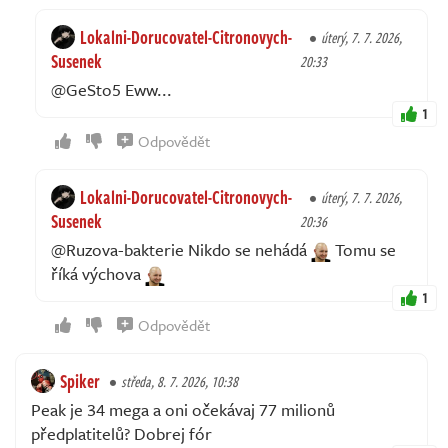
Lokalni-Dorucovatel-Citronovych-
úterý, 7. 7. 2026,
Susenek
20:33
@GeSto5 Eww...
1
Odpovědět
Lokalni-Dorucovatel-Citronovych-
úterý, 7. 7. 2026,
Susenek
20:36
@Ruzova-bakterie Nikdo se nehádá
Tomu se
říká výchova
1
Odpovědět
Spiker
středa, 8. 7. 2026, 10:38
Peak je 34 mega a oni očekávaj 77 milionů
předplatitelů? Dobrej fór