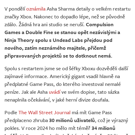
Živě
V pondělí
oznámila
Asha Sharma detaily o velkém restartu
značky Xbox. Nakonec to dopadlo lépe, než se původně
zdálo. Žádná hra ani studio se neruší.
Compulsion
Games a Double Fine se stanou opět nezávislými a
Ninja Theory spolu s Undead Labs přejdou pod
nového, zatím neznámého majitele, přičemž
připravovaných projektů se to dotknout nemá.
Spolu s restartem jsme se od šéfky Xboxu dozvěděli další
zajímavé informace. Americký gigant vsadil hlavně na
předplatné Game Pass, do kterého investoval nemalé
peníze. Jak ale Asha
uvádí
ve svém dopise, tato sázka
nenaplnila očekávání, v jaké herní divize doufala.
Podle
The Wall Street Journal
má mít Game Pass
předplaceno zhruba
30 milionů uživatelů
, což je výrazný
pokles. V roce 2024 ho mělo mít téměř
34 milionů