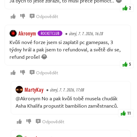
Ja bych to jeste zdrazil, to musi prece pomoct.. 😂
2
Odpovědět
Akronym
ROCKETCLUB
úterý, 7. 7. 2026, 16:28
Kvůli nové forze jsem si zaplatil pc gamepass, 3
týdny hrál a pak jsem to refundoval, a světě div se,
refund prošel 😂
5
Odpovědět
MartyKay
úterý, 7. 7. 2026, 17:08
@Akronym No a pak kvůli tobě musela chudák
Asha Khalifa propustit bambilion zaměstnanců.
11
Odpovědět