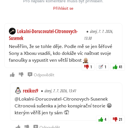
Pro napsání komentáře musíš být přihlášen.
Přihlásit se
Lokalni-Dorucovatel-Citronovych-
úterý, 7. 7. 2026,
Susenek
13:30
Nevěřím, že se tohle děje. Podle mě se jen šéfové
Sony a Xboxu vsadili, kdo dokáže víc naštvat svoje
fanoušky a vypustit ven větší blbost
1
1
41
Odpovědět
rexikos9
úterý, 7. 7. 2026, 13:41
@Lokalni-Dorucovatel-Citronovych-Susenek
Citronová sušenka a jeho konspirační teorie 😁
kterým věříš jen ty sám 🤦
4
21
Odpovědět