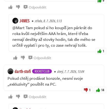
9
Odpovědět
J4MES
středa, 8. 7. 2026, 5:13
@Mart Tam pokud si ho koupíš jen párkrát do
roka kvůli největším AAA hrám, které třeba
nemají desítky až stovky hodin, tak dle mého se
určitě vyplatí i pro ty, co zase nehrají tolik.
1
Odpovědět
darth-stofi
ROCKETCLUB
úterý, 7. 7. 2026, 13:04
Pokud chtěj prodávat konzole, nesmí svoje
„exkluzivity“ pouštět na PC.
1
14
Odpovědět