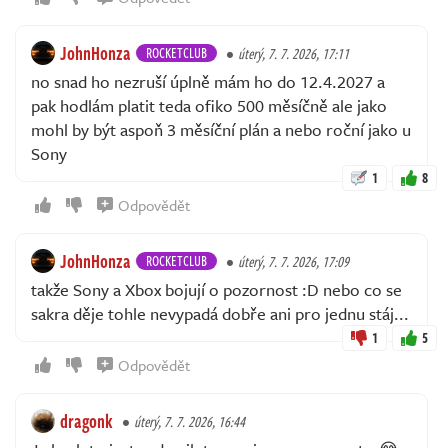
JohnHonza
ROCKETCLUB
úterý, 7. 7. 2026, 17:11
no snad ho nezruší úplně mám ho do 12.4.2027 a
pak hodlám platit teda ofiko 500 měsíčně ale jako
mohl by být aspoň 3 měsíční plán a nebo roční jako u
Sony
1
8
Odpovědět
JohnHonza
ROCKETCLUB
úterý, 7. 7. 2026, 17:09
takže Sony a Xbox bojují o pozornost :D nebo co se
sakra děje tohle nevypadá dobře ani pro jednu stáj...
1
5
Odpovědět
dragonk
úterý, 7. 7. 2026, 16:44