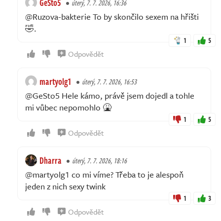
GeSto5
úterý, 7. 7. 2026, 16:36
@Ruzova-bakterie To by skončilo sexem na hřišti
🤣.
1
5
Odpovědět
martyolg1
úterý, 7. 7. 2026, 16:53
@GeSto5 Hele kámo, právě jsem dojedl a tohle
mi vůbec nepomohlo 🤮
1
5
Odpovědět
Dharra
úterý, 7. 7. 2026, 18:16
@martyolg1 co mi víme? Třeba to je alespoň
jeden z nich sexy twink
1
3
Odpovědět