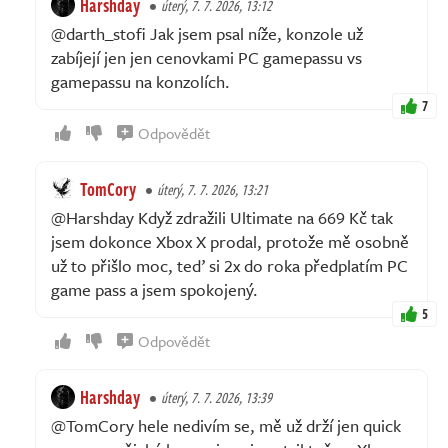
Harshday
úterý, 7. 7. 2026, 13:12
@darth_stofi Jak jsem psal níže, konzole už
zabíjejí jen jen cenovkami PC gamepassu vs
gamepassu na konzolích.
7
Odpovědět
TomCory
úterý, 7. 7. 2026, 13:21
@Harshday Když zdražili Ultimate na 669 Kč tak
jsem dokonce Xbox X prodal, protože mě osobně
už to přišlo moc, teď si 2x do roka předplatím PC
game pass a jsem spokojený.
5
Odpovědět
Harshday
úterý, 7. 7. 2026, 13:39
@TomCory hele nedivím se, mě už drží jen quick