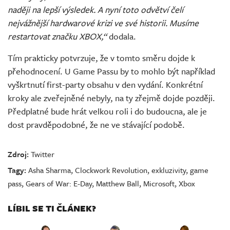
naději na lepší výsledek. A nyní toto odvětví čelí
nejvážnější hardwarové krizi ve své historii. Musíme
restartovat značku XBOX,“
dodala.
Tím prakticky potvrzuje, že v tomto směru dojde k
přehodnocení. U Game Passu by to mohlo být například
vyškrtnutí first-party obsahu v den vydání. Konkrétní
kroky ale zveřejněné nebyly, na ty zřejmě dojde později.
Předplatné bude hrát velkou roli i do budoucna, ale je
dost pravděpodobné, že ne ve stávající podobě.
Zdroj:
Twitter
Tagy:
Asha Sharma
,
Clockwork Revolution
,
exkluzivity
,
game
pass
,
Gears of War: E-Day
,
Matthew Ball
,
Microsoft
,
Xbox
LÍBIL SE TI ČLÁNEK?