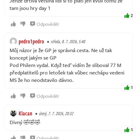
Jenze drtiva vetsina lidi si to plati jen kvuli tomu ze
tam jsou hry day 1
2
Odpovědět
pedro1pedro
středa, 8. 7. 2026, 5:40
Můj názor je že GP je správná cesta. Ne už tak
koncept jakým se GP
Pod Philem vydal. Když teď vidím že sliboval 77 M
předplatitelů pro letošek tak vůbec nechápu vedeni
MS že ho neodstavilo dávno.
1
Odpovědět
Klacan
úterý, 7. 7. 2026, 20:32
Divný 🤣🤣🤣
1
Odpovědět