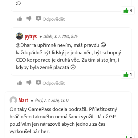
:D
4
Odpovědět
pytrys
středa, 8. 7. 2026, 8:26
@Dharra upřímně nevím, máš pravdu 😁
každopádně být lidský je jedna věc, být schopný
CEO korporace je druhá věc. Za tím si stojím, i
kdyby byla země placatá 🙃
1
Odpovědět
Mart
úterý, 7. 7. 2026, 13:17
On taky GamePass docela podražil. Příležitostný
hráč něco takového nemá šanci využít. Já už GP
používám jen nárazově abych jednou za čas
vyzkoušel pár her.