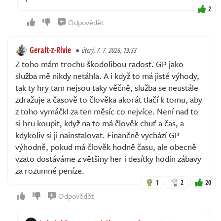
2
Odpovědět
Geralt-z-Rivie
úterý, 7. 7. 2026, 13:33
Z toho mám trochu škodolibou radost. GP jako
služba mě nikdy netáhla. A i když to má jisté výhody,
tak ty hry tam nejsou taky věčně, služba se neustále
zdražuje a časově to člověka akorát tlačí k tomu, aby
z toho vymáčkl za ten měsíc co nejvíce. Není nad to
si hru koupit, když na to má člověk chuť a čas, a
kdykoliv si ji nainstalovat. Finančně vychází GP
výhodně, pokud má člověk hodně času, ale obecně
vzato dostáváme z většiny her i desítky hodin zábavy
za rozumné peníze.
1
2
20
Odpovědět