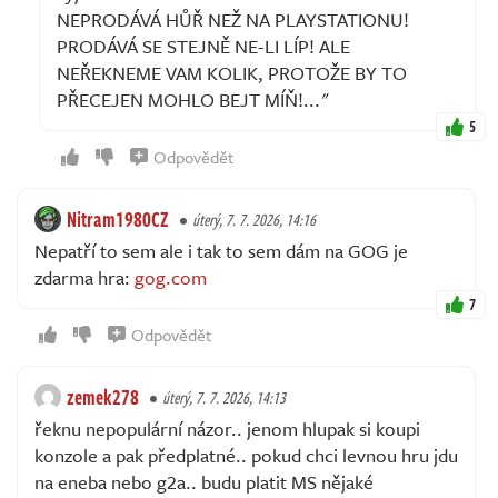
NEPRODÁVÁ HŮŘ NEŽ NA PLAYSTATIONU!
PRODÁVÁ SE STEJNĚ NE-LI LÍP! ALE
NEŘEKNEME VAM KOLIK, PROTOŽE BY TO
PŘECEJEN MOHLO BEJT MÍŇ!..."
5
Odpovědět
Nitram1980CZ
úterý, 7. 7. 2026, 14:16
Nepatří to sem ale i tak to sem dám na GOG je
zdarma hra:
gog.com
7
Odpovědět
zemek278
úterý, 7. 7. 2026, 14:13
řeknu nepopulární názor.. jenom hlupak si koupi
konzole a pak předplatné.. pokud chci levnou hru jdu
na eneba nebo g2a.. budu platit MS nějaké