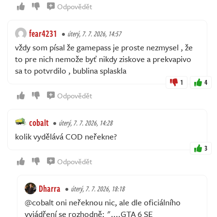
Odpovědět
fear4231
úterý, 7. 7. 2026, 14:57
vždy som písal že gamepass je proste nezmysel , že
to pre nich nemože byť nikdy ziskove a prekvapivo
sa to potvrdilo , bublina splaskla
1
4
Odpovědět
cobalt
úterý, 7. 7. 2026, 14:28
kolik vydělává COD neřekne?
3
Odpovědět
Dharra
úterý, 7. 7. 2026, 18:18
@cobalt oni neřeknou nic, ale dle oficiálního
vyjádření se rozhodně: "....GTA 6 SE