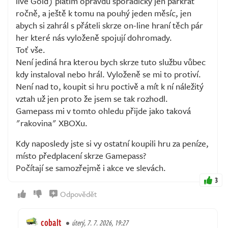
live Gold) platím opravdu sporadicky jen párkrát
ročně, a ještě k tomu na pouhý jeden měsíc, jen
abych si zahrál s přáteli skrze on-line hraní těch pár
her které nás vyloženě spojují dohromady.
Toť vše.
Není jediná hra kterou bych skrze tuto službu vůbec
kdy instaloval nebo hrál. Vyloženě se mi to protiví.
Není nad to, koupit si hru poctivě a mít k ní náležitý
vztah už jen proto že jsem se tak rozhodl.
Gamepass mi v tomto ohledu přijde jako taková
"rakovina" XBOXu.
Kdy naposledy jste si vy ostatní koupili hru za peníze,
místo předplacení skrze Gamepass?
Počítají se samozřejmě i akce ve slevách.
3
Odpovědět
cobalt
úterý, 7. 7. 2026, 19:27