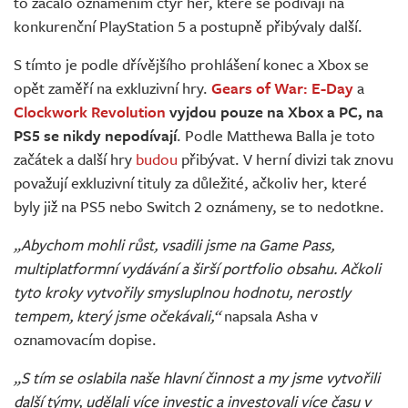
to začalo oznámením čtyř her, které se podívají na
konkurenční PlayStation 5 a postupně přibývaly další.
S tímto je podle dřívějšího prohlášení konec a Xbox se
opět zaměří na exkluzivní hry.
Gears of War: E-Day
a
Clockwork Revolution
vyjdou pouze na Xbox a PC, na
PS5 se nikdy nepodívají
. Podle Matthewa Balla je toto
začátek a další hry
budou
přibývat. V herní divizi tak znovu
považují exkluzivní tituly za důležité, ačkoliv her, které
byly již na PS5 nebo Switch 2 oznámeny, se to nedotkne.
„Abychom mohli růst, vsadili jsme na Game Pass,
multiplatformní vydávání a širší portfolio obsahu. Ačkoli
tyto kroky vytvořily smysluplnou hodnotu, nerostly
tempem, který jsme očekávali,“
napsala Asha v
oznamovacím dopise.
„S tím se oslabila naše hlavní činnost a my jsme vytvořili
další týmy, udělali více investic a investovali více času v