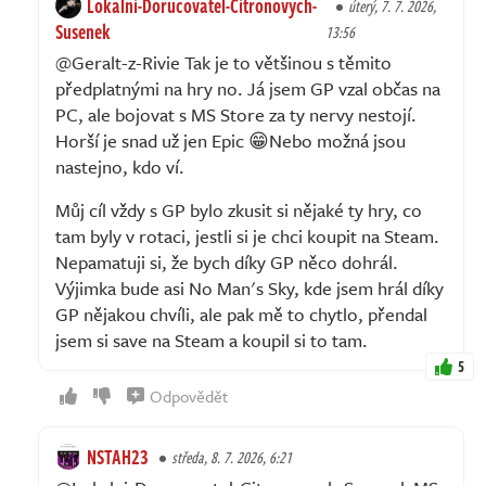
Lokalni-Dorucovatel-Citronovych-
úterý, 7. 7. 2026,
Susenek
13:56
@Geralt-z-Rivie Tak je to většinou s těmito
předplatnými na hry no. Já jsem GP vzal občas na
PC, ale bojovat s MS Store za ty nervy nestojí.
Horší je snad už jen Epic 😁Nebo možná jsou
nastejno, kdo ví.
Můj cíl vždy s GP bylo zkusit si nějaké ty hry, co
tam byly v rotaci, jestli si je chci koupit na Steam.
Nepamatuji si, že bych díky GP něco dohrál.
Výjimka bude asi No Man's Sky, kde jsem hrál díky
GP nějakou chvíli, ale pak mě to chytlo, přendal
jsem si save na Steam a koupil si to tam.
5
Odpovědět
NSTAH23
středa, 8. 7. 2026, 6:21