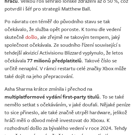
hráčů
. Velkou roli sehrálo loňské zdražení až o 50 %, což
potvrdil i šéf pro strategii Matthew Ball.
Po návratu cen téměř do původního stavu se tak
očekávalo, že služba opět poroste. K tomu dle vedení
skutečně
došlo
, ale zřejmě ne takovým tempem, jaký
společnost očekávala. Ze soudního řízení související s
tehdejší akvizicí Activisionu Blizzard vyplynulo, že letos
očekávala
77 milionů předplatitelů
. Takové číslo se
určitě nenaplní. V rámci restartu celé značky Xbox může
také dojít na jeho přepracování.
Asha Sharma krátce zmínila i přechod na
multiplatformové vydání first-party titulů
. To se také
nemělo setkat s očekáváním, v jaké doufali. Nějaké peníze
to sice přineslo, ale také značně utrpěl hardware, jelikož
hráči měli o důvod méně investovat do Xboxu. K
rozhodnutí došlo za bývalého vedení v roce 2024. Tehdy