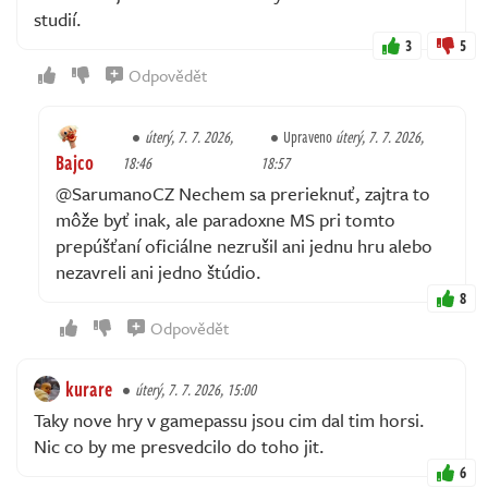
studií.
3
5
Odpovědět
úterý, 7. 7. 2026,
Upraveno
úterý, 7. 7. 2026,
Bajco
18:46
18:57
@SarumanoCZ Nechem sa prerieknuť, zajtra to
môže byť inak, ale paradoxne MS pri tomto
prepúšťaní oficiálne nezrušil ani jednu hru alebo
nezavreli ani jedno štúdio.
8
Odpovědět
kurare
úterý, 7. 7. 2026, 15:00
Taky nove hry v gamepassu jsou cim dal tim horsi.
Nic co by me presvedcilo do toho jit.
6