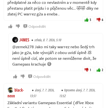
předplatné za něco co nevlastním a v momentě kdy
přestanu platit prijdu i o půjčenou věc.. 🤣🤣 diky ne
zlatej PC warrez g2a a eneba .
5
6
Odpovědět
J4MES
středa, 8. 7. 2026, 5:10
@zemek278 Jako mi taky warrez nebo šedý trh
jako je g2a, kde vývojáři z obou uvidí úplně 💩
není úplně cizí, ale potom se nemůžeme divit, že
Gamepass krachuje 😅
1
2
Odpovědět
black-
úterý, 7. 7. 2026,
Upraveno
úterý, 7. 7. 2026,
neon
13:51
13:52
Základní variantu Gamepass Essential (dříve Xbox