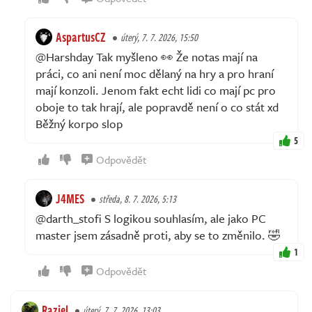
AspartusCZ
úterý, 7. 7. 2026, 15:50
@Harshday Tak myšleno 👀 Že notas mají na
práci, co ani není moc dělaný na hry a pro hraní
mají konzoli. Jenom fakt echt lidi co mají pc pro
oboje to tak hrají, ale popravdě není o co stát xd
Běžný korpo slop
5
Odpovědět
J4MES
středa, 8. 7. 2026, 5:13
@darth_stofi S logikou souhlasím, ale jako PC
master jsem zásadně proti, aby se to změnilo. 🤣
1
Odpovědět
Raziel
úterý, 7. 7. 2026, 13:03