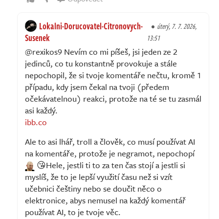
Lokalni-Dorucovatel-Citronovych-
úterý, 7. 7. 2026,
Susenek
13:51
@rexikos9 Nevím co mi píšeš, jsi jeden ze 2
jedinců, co tu konstantně provokuje a stále
nepochopil, že si tvoje komentáře nečtu, kromě 1
případu, kdy jsem čekal na tvoji (předem
očekávatelnou) reakci, protože na té se tu zasmál
asi každý.
ibb.co
Ale to asi lhář, troll a člověk, co musí používat AI
na komentáře, protože je negramot, nepochopí
😘Hele, jestli ti to za ten čas stojí a jestli si
myslíš, že to je lepší využití času než si vzít
učebnici češtiny nebo se doučit něco o
elektronice, abys nemusel na každý komentář
používat AI, to je tvoje věc.