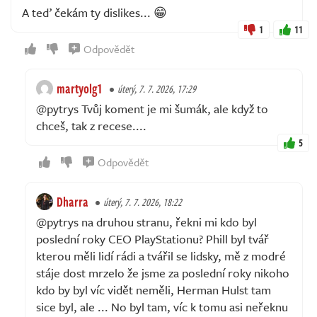
A teď čekám ty dislikes... 😁
1
11
Odpovědět
martyolg1
úterý, 7. 7. 2026, 17:29
@pytrys Tvůj koment je mi šumák, ale když to
chceš, tak z recese....
5
Odpovědět
Dharra
úterý, 7. 7. 2026, 18:22
@pytrys na druhou stranu, řekni mi kdo byl
poslední roky CEO PlayStationu? Phill byl tvář
kterou měli lidí rádi a tvářil se lidsky, mě z modré
stáje dost mrzelo že jsme za poslední roky nikoho
kdo by byl víc vidět neměli, Herman Hulst tam
sice byl, ale ... No byl tam, víc k tomu asi neřeknu