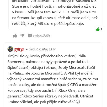
@Lokalni-Dorucovatel-Citronovych-Susenek MS
Store je o hodně horší, mnohonásobně a už x let
v kuse... Měl jsem tam AoE2 DE a radši jsem si to
na Steamu koupil znova a ještě ultimate edici, než
řešit 💩, který MS store pořád způsobuje.
1
Odpovědět
pytrys
úterý, 7. 7. 2026, 13:27
Jinými slovy, kroky předchozího vedení, Phila
Spencera, nakonec nebyly správné a poslal to k
šípku? Jasně, obhájci řeknou, že zlý Microsoft tlačil
na Phila... ale Xbox je Microsoft. A Phil byl možná
výborný komunitní manažer a hráč srdcem, za to mu
uznání a díky, ale dost možná špatný CEO a manažer
korporace, kdy sice zachránil Xbox One, ale s
generací Xbox Series zázraky nepředvedl. Utrácet
umíme všichni, ale pak přijde zúčtování 🙂