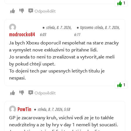
1
Odpovědět
středa, 8. 7. 2026,
Upraveno
středa, 8. 7. 2026,
modroocko84
6:03
6:11
Ja bych Xboxu doporucil nespolehat na stare znacky
a vymyslet nove exkluzivni to pritahne lidi.
Jo sranda to neni to zrealizovat a vytvorit,ale meli
by pokud chteji uspet.
To dojeni tech par uspesnych letitych titulu je
nespasi.
1
Odpovědět
PowTin
středa, 8. 7. 2026, 5:58
GP je zacarovany kruh, vsichni vedi ze je to takhle
neudrzitelny a ze by hry v day 1 nemeli byt soucasti.