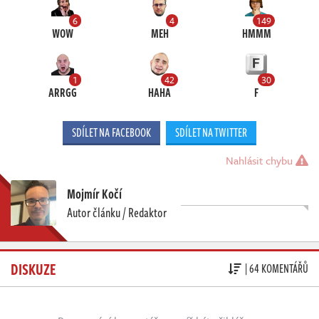
6
4
149
WOW
MEH
HMMM
1
42
30
ARRGG
HAHA
F
SDÍLET NA FACEBOOK
SDÍLET NA TWITTER
Nahlásit chybu
Mojmír Kočí
Autor článku / Redaktor
DISKUZE
| 64 KOMENTÁŘŮ