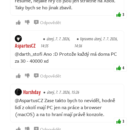
resume, nějaké hry co jsou jen striktně na Xbox.
Taky bych se ho jinak zbavil.
3
Odpovědět
úterý, 7. 7. 2026,
Upraveno
úterý, 7. 7. 2026,
AspartusCZ
14:35
14:36
@darth_stofi Ano :D Protože každý má doma PC
za 30 - 40000 xd
4
Odpovědět
Harshday
úterý, 7. 7. 2026, 15:26
@AspartusCZ Zase takto bych to neviděl, hodně
lidí z okolí mají PC jen na práce a browser
(macOS) a na to hraní mají právě konzole.
3
Odpovědět