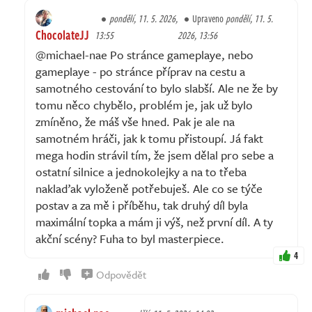
pondělí, 11. 5. 2026,
Upraveno
pondělí, 11. 5.
ChocolateJJ
13:55
2026, 13:56
@michael-nae Po stránce gameplaye, nebo
gameplaye - po stránce příprav na cestu a
samotného cestování to bylo slabší. Ale ne že by
tomu něco chybělo, problém je, jak už bylo
zmíněno, že máš vše hned. Pak je ale na
samotném hráči, jak k tomu přistoupí. Já fakt
mega hodin strávil tím, že jsem dělal pro sebe a
ostatní silnice a jednokolejky a na to třeba
naklaďak vyloženě potřebuješ. Ale co se týče
postav a za mě i příběhu, tak druhý díl byla
maximální topka a mám ji výš, než první díl. A ty
akční scény? Fuha to byl masterpiece.
4
Odpovědět