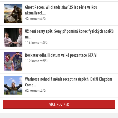
Ghost Recon: Wildlands slaví 25 let série velkou
aktualizací.…
42 komentářů
Už není cesty zpět. Sony připomíná konec fyzických nosičů
na…
116 komentářů
Rockstar odhalil datum velké prezentace GTA VI
119 komentářů
Warhorse nehodlá měnit recept na úspěch. Další Kingdom
Come…
62 komentářů
VÍCE NOVINEK