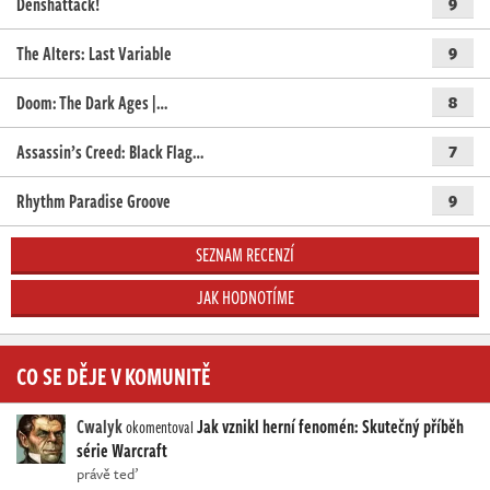
Denshattack!
9
The Alters: Last Variable
9
Doom: The Dark Ages |…
8
Assassin’s Creed: Black Flag…
7
Rhythm Paradise Groove
9
SEZNAM RECENZÍ
JAK HODNOTÍME
CO SE DĚJE V KOMUNITĚ
Cwalyk
Jak vznikl herní fenomén: Skutečný příběh
okomentoval
série Warcraft
právě teď