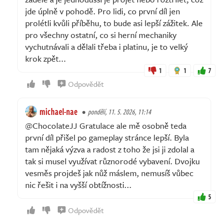
jde úplně v pohodě. Pro lidi, co první díl jen
prolétli kvůli příběhu, to bude asi lepší zážitek. Ale
pro všechny ostatní, co si herní mechaniky
vychutnávali a dělali třeba i platinu, je to velký
krok zpět...
1
1
7
Odpovědět
michael-nae
pondělí, 11. 5. 2026, 11:14
@ChocolateJJ Gratulace ale mě osobně teda
první díl přišel po gameplay stránce lepší. Byla
tam nějaká výzva a radost z toho že jsi ji zdolal a
tak si musel využívat různorodé vybavení. Dvojku
vesměs projdeš jak nůž máslem, nemusíš vůbec
nic řešit i na vyšší obtížnosti...
5
Odpovědět