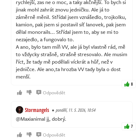
rychlejší, zas ne o moc, a taky akčnější. To bych si
jinak mohl zahrát znovu jedničku. Ale já to
záměrně měnil. Střídal jsem vznášedlo, trojkolku,
kamion, pak jsem si postavil síť lanovek, pak jsem
dělal monorails... Střídal jsem to, aby se mi to
nezajedlo, a fungovalo to.
A ano, bylo tam míň VV, ale já byl vlastně rád, mě
to vždycky strašně, strašně stresovalo. Ale musim
říct, že tady mě podělali víckrát a hůř, než v
jedničce. Ale ano,ta hrozba VV tady byla o dost
menší.
8
Odpovědět
Stormangels
pondělí, 11. 5. 2026, 10:54
@Maxianimal jj, dobrý.
7
Odpovědět