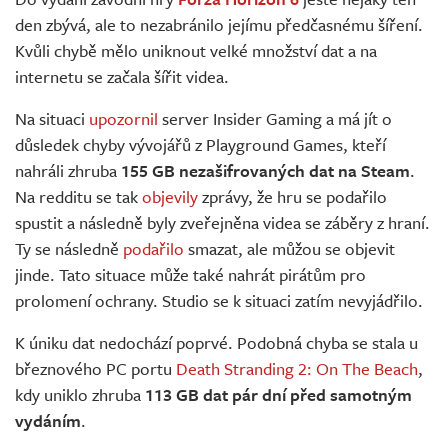
Živě
den zbývá, ale to nezabránilo jejímu předčasnému šíření.
Kvůli chybě mělo uniknout velké množství dat a na
internetu se začala šířit videa.
Na situaci
upozornil
server Insider Gaming a má jít o
důsledek chyby vývojářů z Playground Games, kteří
nahráli zhruba
155 GB nezašifrovaných dat na Steam
.
Na redditu se tak
objevily
zprávy, že hru se podařilo
spustit a následně byly zveřejněna videa se záběry z hraní.
Ty se následně
podařilo
smazat, ale můžou se objevit
jinde. Tato situace může také nahrát pirátům pro
prolomení ochrany. Studio se k situaci zatím nevyjádřilo.
K úniku dat nedochází poprvé. Podobná chyba se stala u
březnového PC portu
Death Stranding 2: On The Beach
,
kdy uniklo zhruba
113 GB dat pár dní před samotným
vydáním
.