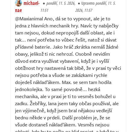
michael-
pondělí, 11. 5. 2026,
Upraveno
pondělí, 11. 5.
nae
11:51
2026, 11:57
@Maxianimal Ano, dá se to vypnout, ale je to
jedna z hlavních mechanik hry. Navíc ty nabíječky
tam nejsou, dokud nepropojíš další oblast, ale i
tak... není potřeba to vůbec řešit, natož si dávat
přídavné baterie. Jako hráč zkrátka nemáš žádné
obavy, jelikož ti nic nehrozí. Osobně nevidím
důvod extra využívat vybavení, když je i vyšší
obtížnost hry nastavená tak blbě, že v praxi ty věci
nejsou potřeba a všude se zakázkami rychle
dojedeš náklaďákem. Max. se sem tam hodila
jednokolejka. To samé povodně... hezká
mechanika, ale v praxi je ti to vesměs bohužel u
zadku. Žebříky, lana jsem taky občas používal, ale
jen výjimečně, když jsem bral nějakou vedlejší
bednu někde v prdeli. Další problém je, že se
všude dostaneš náklaďákem. Vesměs nejsou
oblasti, kde by to nešlo na klid projet, a když to v