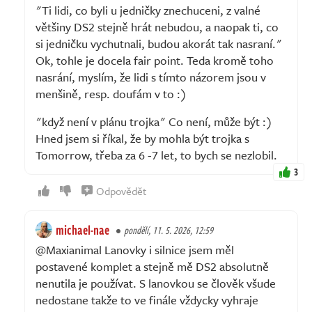
"Ti lidi, co byli u jedničky znechuceni, z valné
většiny DS2 stejně hrát nebudou, a naopak ti, co
si jedničku vychutnali, budou akorát tak nasraní."
Ok, tohle je docela fair point. Teda kromě toho
nasrání, myslím, že lidi s tímto názorem jsou v
menšině, resp. doufám v to :)
"když není v plánu trojka" Co není, může být :)
Hned jsem si říkal, že by mohla být trojka s
Tomorrow, třeba za 6 -7 let, to bych se nezlobil.
3
Odpovědět
michael-nae
pondělí, 11. 5. 2026, 12:59
@Maxianimal Lanovky i silnice jsem měl
postavené komplet a stejně mě DS2 absolutně
nenutila je používat. S lanovkou se člověk všude
nedostane takže to ve finále vždycky vyhraje