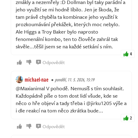
zmákly a nezemřely :D Dollman byl taky parádní a
jeho využití se mi hodně líbilo. Jen je škoda, že
tam právě chyběla ta kombinace jeho využití k
prozkoumávání překážek, kterých moc nebylo.
Ale Higgs a Troy Baker bylo naprosto
fenomenální kombo, ten to člověče zahrál tak
skvěle...těšil jsem se na každé setkání s ním.
4
Odpovědět
michael-nae
pondělí, 11. 5. 2026, 15:19
@Maxianimal V pohodě. Nemusíš s tím souhlasit.
Každopádně píše o tom dost lidí všude, kde se
něco o hře objeví a tady třeba i @jirku1205 výše a
i dle reakcí na tom něco zkrátka bude...
2
Odpovědět