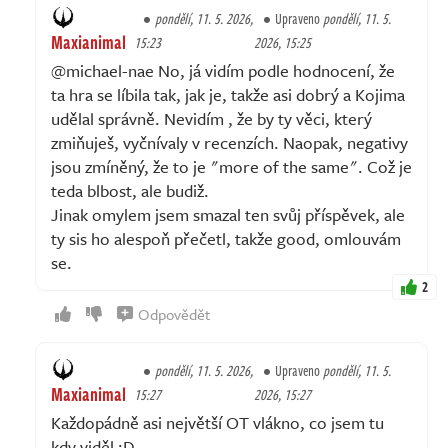
pondělí, 11. 5. 2026,
Upraveno
pondělí, 11. 5.
Maxianimal
15:23
2026, 15:25
@michael-nae No, já vidím podle hodnocení, že
ta hra se líbila tak, jak je, takže asi dobrý a Kojima
udělal správně. Nevidím , že by ty věci, který
zmiňuješ, vyčnívaly v recenzích. Naopak, negativy
jsou zmíněný, že to je "more of the same". Což je
teda blbost, ale budiž.
Jinak omylem jsem smazal ten svůj příspěvek, ale
ty sis ho alespoň přečetl, takže good, omlouvám
se.
2
Odpovědět
pondělí, 11. 5. 2026,
Upraveno
pondělí, 11. 5.
Maxianimal
15:27
2026, 15:27
Každopádně asi největší OT vlákno, co jsem tu
kdy viděl :D