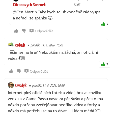
Citronovych-Susenek
11:07
@Ten-Martin Taky bych se už konečně rád vyspal
a neřadil ze spánku 🤣
5
Odpovědět
cobalt
pondělí, 11. 5. 2026, 10:42
Těším se na hru? Nekoukám na žádná, ani oficiální
videa 💃🏼
7
Odpovědět
Cwalyk
pondělí, 11. 5. 2026, 10:29
Internet plný oficiálních fotek a videí, hra za chvilku
venku a v Game Passu navíc za pár šušní a přesto má
někdo potřebu zveřejňovat neofiko videa a fotky a
někdo má potřebu se na to dívat... Lidem m*dá XD