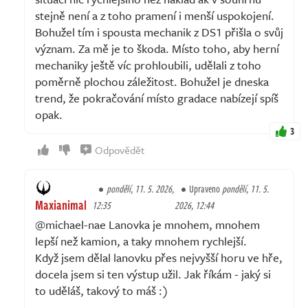
stejně není a z toho pramení i menší uspokojení.
Bohužel tím i spousta mechanik z DS1 přišla o svůj
význam. Za mě je to škoda. Místo toho, aby herní
mechaniky ještě víc prohloubili, udělali z toho
poměrně plochou záležitost. Bohužel je dneska
trend, že pokračování místo gradace nabízejí spíš
opak.
3
Odpovědět
pondělí, 11. 5. 2026,
Upraveno
pondělí, 11. 5.
Maxianimal
12:35
2026, 12:44
@michael-nae Lanovka je mnohem, mnohem
lepší než kamion, a taky mnohem rychlejší.
Když jsem dělal lanovku přes nejvyšší horu ve hře,
docela jsem si ten výstup užil. Jak říkám - jaký si
to uděláš, takový to máš :)