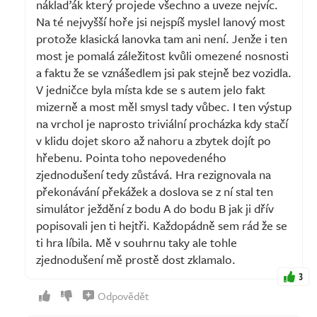
náklaďák který projede všechno a uveze nejvíc.
Na té nejvyšší hoře jsi nejspíš myslel lanový most
protože klasická lanovka tam ani není. Jenže i ten
most je pomalá záležitost kvůli omezené nosnosti
a faktu že se vznášedlem jsi pak stejně bez vozidla.
V jedničce byla místa kde se s autem jelo fakt
mizerně a most měl smysl tady vůbec. I ten výstup
na vrchol je naprosto triviální procházka kdy stačí
v klidu dojet skoro až nahoru a zbytek dojít po
hřebenu. Pointa toho nepovedeného
zjednodušení tedy zůstává. Hra rezignovala na
překonávání překážek a doslova se z ní stal ten
simulátor ježdění z bodu A do bodu B jak ji dřív
popisovali jen ti hejtři. Každopádně sem rád že se
ti hra líbila. Mě v souhrnu taky ale tohle
zjednodušení mě prostě dost zklamalo.
3
Odpovědět