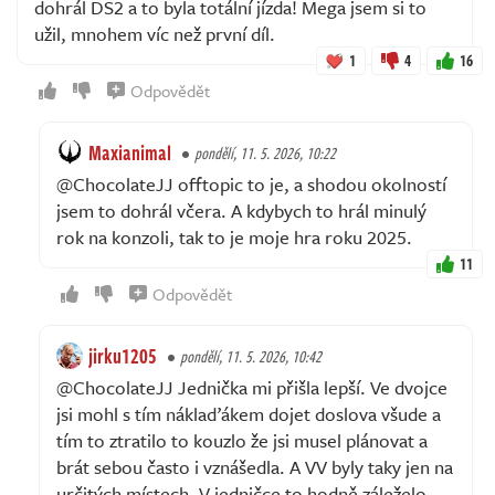
dohrál DS2 a to byla totální jízda! Mega jsem si to
užil, mnohem víc než první díl.
1
4
16
Odpovědět
Maxianimal
pondělí, 11. 5. 2026, 10:22
@ChocolateJJ offtopic to je, a shodou okolností
jsem to dohrál včera. A kdybych to hrál minulý
rok na konzoli, tak to je moje hra roku 2025.
11
Odpovědět
jirku1205
pondělí, 11. 5. 2026, 10:42
@ChocolateJJ Jednička mi přišla lepší. Ve dvojce
jsi mohl s tím náklaďákem dojet doslova všude a
tím to ztratilo to kouzlo že jsi musel plánovat a
brát sebou často i vznášedla. A VV byly taky jen na
určitých místech. V jedničce to hodně záleželo