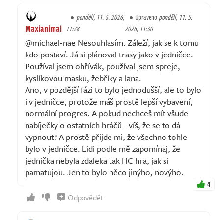
pondělí, 11. 5. 2026,
Upraveno
pondělí, 11. 5.
Maxianimal
11:28
2026, 11:30
@michael-nae Nesouhlasím. Záleží, jak se k tomu
kdo postaví. Já si plánoval trasy jako v jedničce.
Používal jsem ohřívák, používal jsem spreje,
kyslíkovou masku, žebříky a lana.
Ano, v pozdější fázi to bylo jednodušší, ale to bylo
i v jedničce, protože máš prostě lepší vybavení,
normální progres. A pokud nechceš mít všude
nabíječky o ostatních hráčů - víš, že se to dá
vypnout? A prostě přijde mi, že všechno tohle
bylo v jedničce. Lidi podle mě zapomínaj, že
jednička nebyla zdaleka tak HC hra, jak si
pamatujou. Jen to bylo něco jinýho, novýho.
4
Odpovědět