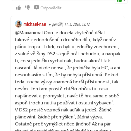
Odpovědět
michael-nae
pondělí, 11. 5. 2026, 12:12
@Maxianimal Ono je docela zbytečné dělat
takové zjednodušení u druhého dílu, když není v
plánu trojka. Ti lidi, co byli u jedničky znechuceni,
z valné většiny DS2 stejně hrát nebudou, a naopak
ti, co si jedničku vychutnali, budou akorát tak
nasraní. Já nikde nepsal, že jednička byla HC, a ani
nesouhlasím s tím, že by nebyla přístupná. Pokud
teda trocha výzvy znamená horší přístupnost, tak
nevím. Jen tam prostě chtělo občas tu trasu
naplánovat a promyslet, navíc tě hra sama o sobě
aspoň trochu nutila používat i ostatní vybavení.
V DS2 prostě vezmeš náklaďák a jedeš. Žádné
plánování, žádné přemýšlení, žádná výzva.
Ostatně proč vymýšlet něco jiného? Až na pár
situací nic rychlejšího než náklaďák v souhrnu