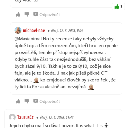
3
Odpovědět
michael-nae
úterý, 12. 5. 2026, 9:05
@Maxianimal No ty recenze taky nebyly vždycky
úplně top a těm recenzentům, kteří hru jen rychle
prosvištěli, tenhle přístup nejspíš vyhovoval.
Kdyby tuhle část tak nezjednodušili, bez váhání
bych sázel 9/10. Takhle je to za 8/10, což je sice
fajn, ale je to škoda. Jinak jak píšeš pěkné OT
vlákno...
kolemjdoucí člověk by skoro řekl, že
ty lidi ta Forza vlastně ani nezajímá.
Odpovědět
TaurusCz
úterý, 12. 5. 2026, 11:42
Jejich chyba mají si dávat pozor. It is what it is 🤷