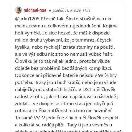
michael-nae
pondělí, 11. 5. 2026, 11:11
@jirku1205 Přesně tak. Šlo to strašně na ruku
mainstreamu a celkovému zjednodušení. Kojima
holt vyměkl. Je sice hezké, že máš k dispozici
milion druhu vybavení, že je tammráz, úbytek
kyslíku, nebo rychlejší ztráta staminy na poušti,
ale ve výsledku nic z toho nemusíš vůbec řešit.
Člověku je to tak nějak jedno, protože všude
dojede bez problémů bez žádných komplikací.
Dokonce ani přídavné baterie nejsou v 99 % hry
potřeba. Trasy jsou buď kratší, nebo jsou všude
nabíječky od ostatních hráčů. V DS1 měl člověk
radost z toho, jak si trasu naplánoval a následně ji
zdolal... ve dvojce se z toho stala jen obyčejná
rutina a změna obtížnosti na tom nic nezmění.
To samé VV. V jedničce z nich měl člověk respekt
a kolikrát se raději plížil. Tady ti jsou vesměs u
zádele a je jednodušší je projet nebo roztřílet, což