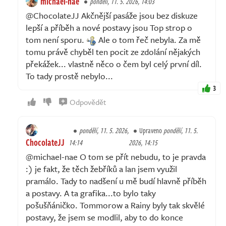
michael-nae
pondělí, 11. 5. 2026, 14:03
@ChocolateJJ Akčnější pasáže jsou bez diskuze
lepší a příběh a nové postavy jsou Top strop o
tom není sporu.
Ale o tom řeč nebyla. Za mě
tomu právě chyběl ten pocit ze zdolání nějakých
překážek... vlastně něco o čem byl celý první díl.
To tady prostě nebylo...
3
Odpovědět
pondělí, 11. 5. 2026,
Upraveno
pondělí, 11. 5.
ChocolateJJ
14:14
2026, 14:15
@michael-nae O tom se přít nebudu, to je pravda
:) je fakt, že těch žebříků a lan jsem využil
pramálo. Tady to nadšení u mě budí hlavně příběh
a postavy. A ta grafika...to bylo taky
pošušňáničko. Tommorow a Rainy byly tak skvělé
postavy, že jsem se modlil, aby to do konce