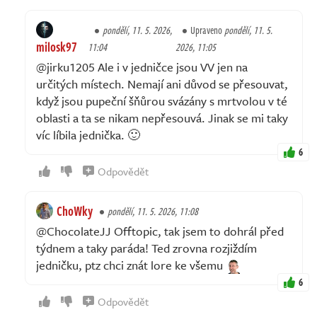
pondělí, 11. 5. 2026,
Upraveno
pondělí, 11. 5.
milosk97
11:04
2026, 11:05
@jirku1205 Ale i v jedničce jsou VV jen na
určitých místech. Nemají ani důvod se přesouvat,
když jsou pupeční šňůrou svázány s mrtvolou v té
oblasti a ta se nikam nepřesouvá. Jinak se mi taky
víc líbila jednička. 🙂
6
Odpovědět
ChoWky
pondělí, 11. 5. 2026, 11:08
@ChocolateJJ Offtopic, tak jsem to dohrál před
týdnem a taky paráda! Ted zrovna rozjiždím
jedničku, ptz chci znát lore ke všemu
6
Odpovědět