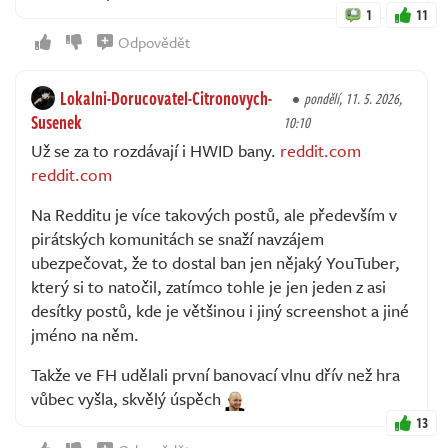
1
11
Odpovědět
Lokalni-Dorucovatel-Citronovych-
pondělí, 11. 5. 2026,
Susenek
10:10
Už se za to rozdávají i HWID bany.
reddit.com
reddit.com
Na Redditu je více takových postů, ale především v
pirátských komunitách se snaží navzájem
ubezpečovat, že to dostal ban jen nějaký YouTuber,
který si to natočil, zatímco tohle je jen jeden z asi
desítky postů, kde je většinou i jiný screenshot a jiné
jméno na něm.
Takže ve FH udělali první banovací vlnu dřív než hra
vůbec vyšla, skvělý úspěch
13