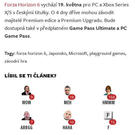
Forza Horizon 6
vychází
19. května
pro PC a Xbox Series
X/S s českými titulky. O 4 dny dříve mohou závodit
majitelé Premium edice a Premium Upgradu. Bude
dostupná také v předplatném
Game Pass Ultimate a PC
Game Pass
.
Tagy:
forza horizon 6
,
Japonsko
,
Microsoft
,
playground games
,
závodní hra
LÍBIL SE TI ČLÁNEK?
9
18
158
WOW
MEH
HMMM
7
10
15
ARRGG
HAHA
F