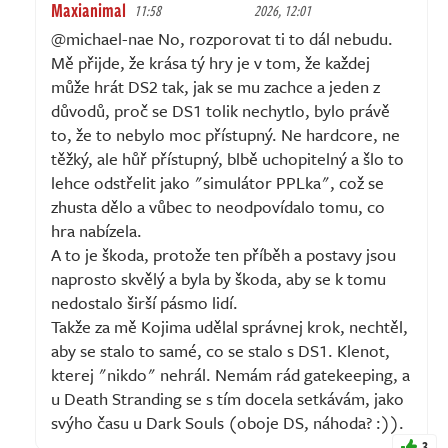
Maxianimal
11:58
2026, 12:01
@michael-nae No, rozporovat ti to dál nebudu.
Mě přijde, že krása tý hry je v tom, že každej
může hrát DS2 tak, jak se mu zachce a jeden z
důvodů, proč se DS1 tolik nechytlo, bylo právě
to, že to nebylo moc přístupný. Ne hardcore, ne
těžký, ale hůř přístupný, blbě uchopitelný a šlo to
lehce odstřelit jako "simulátor PPLka", což se
zhusta dělo a vůbec to neodpovídalo tomu, co
hra nabízela.
A to je škoda, protože ten příběh a postavy jsou
naprosto skvělý a byla by škoda, aby se k tomu
nedostalo širší pásmo lidí.
Takže za mě Kojima udělal správnej krok, nechtěl,
aby se stalo to samé, co se stalo s DS1. Klenot,
kterej "nikdo" nehrál. Nemám rád gatekeeping, a
u Death Stranding se s tím docela setkávám, jako
svýho času u Dark Souls (oboje DS, náhoda? :)).
3