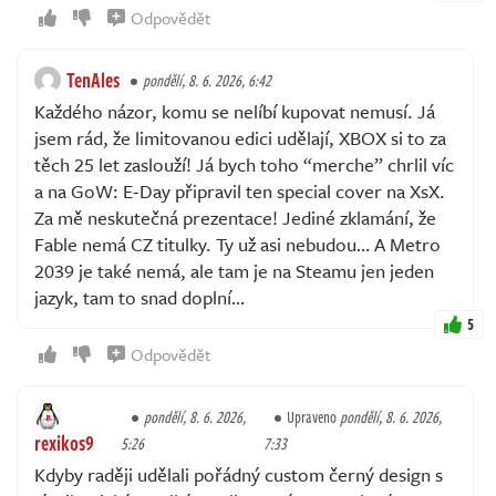
Odpovědět
TenAles
pondělí, 8. 6. 2026, 6:42
Každého názor, komu se nelíbí kupovat nemusí. Já
jsem rád, že limitovanou edici udělají, XBOX si to za
těch 25 let zaslouží! Já bych toho “merche” chrlil víc
a na GoW: E-Day připravil ten special cover na XsX.
Za mě neskutečná prezentace! Jediné zklamání, že
Fable nemá CZ titulky. Ty už asi nebudou… A Metro
2039 je také nemá, ale tam je na Steamu jen jeden
jazyk, tam to snad doplní…
5
Odpovědět
pondělí, 8. 6. 2026,
Upraveno
pondělí, 8. 6. 2026,
rexikos9
5:26
7:33
Kdyby raději udělali pořádný custom černý design s