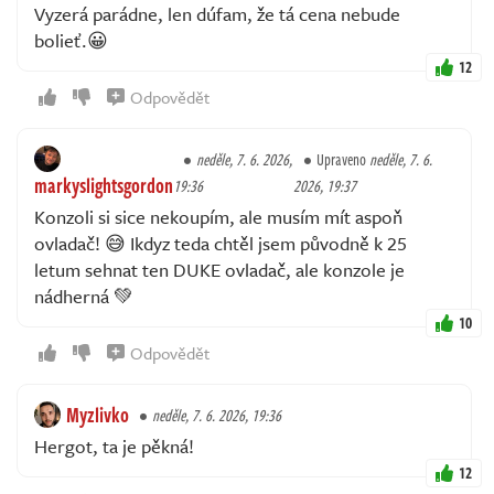
Vyzerá parádne, len dúfam, že tá cena nebude
bolieť.😀
12
Odpovědět
neděle, 7. 6. 2026,
Upraveno
neděle, 7. 6.
markyslightsgordon
19:36
2026, 19:37
Konzoli si sice nekoupím, ale musím mít aspoň
ovladač! 😅 Ikdyz teda chtěl jsem původně k 25
letum sehnat ten DUKE ovladač, ale konzole je
nádherná 💚
10
Odpovědět
Myzlivko
neděle, 7. 6. 2026, 19:36
Hergot, ta je pěkná!
12