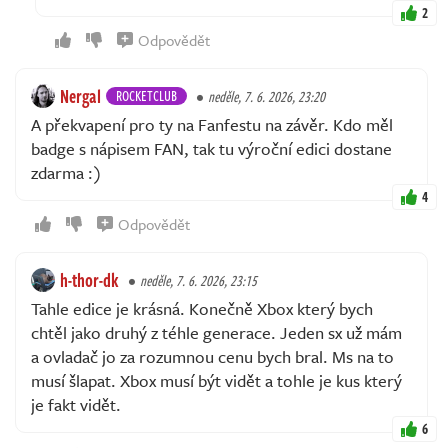
2
Odpovědět
Nergal
ROCKETCLUB
neděle, 7. 6. 2026, 23:20
A překvapení pro ty na Fanfestu na závěr. Kdo měl
badge s nápisem FAN, tak tu výroční edici dostane
zdarma :)
4
Odpovědět
h-thor-dk
neděle, 7. 6. 2026, 23:15
Tahle edice je krásná. Konečně Xbox který bych
chtěl jako druhý z téhle generace. Jeden sx už mám
a ovladač jo za rozumnou cenu bych bral. Ms na to
musí šlapat. Xbox musí být vidět a tohle je kus který
je fakt vidět.
6