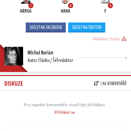
1
8
3
ARRGG
HAHA
F
SDÍLET NA FACEBOOK
SDÍLET NA TWITTER
Nahlásit chybu
Michal Burian
Autor článku / Šéfredaktor
DISKUZE
| 46 KOMENTÁŘŮ
Pro napsání komentáře musíš být přihlášen.
Přihlásit se