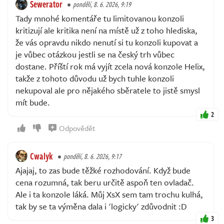
Sewerator
pondělí, 8. 6. 2026, 9:19
Tady mnohé komentáře tu limitovanou konzoli
kritizují ale kritika není na místě už z toho hlediska,
že vás opravdu nikdo nenutí si tu konzoli kupovat a
je vůbec otázkou jestli se na český trh vůbec
dostane. Příští rok má vyjít zcela nová konzole Helix,
takže z tohoto důvodu už bych tuhle konzoli
nekupoval ale pro nějakého sběratele to jistě smysl
mít bude.
2
Odpovědět
Cwalyk
pondělí, 8. 6. 2026, 9:17
Ajajaj, to zas bude těžké rozhodování. Když bude
cena rozumná, tak beru určitě aspoň ten ovladač.
Ale i ta konzole láká. Můj XsX sem tam trochu kulhá,
tak by se ta výměna dala i 'logicky' zdůvodnit :D
3