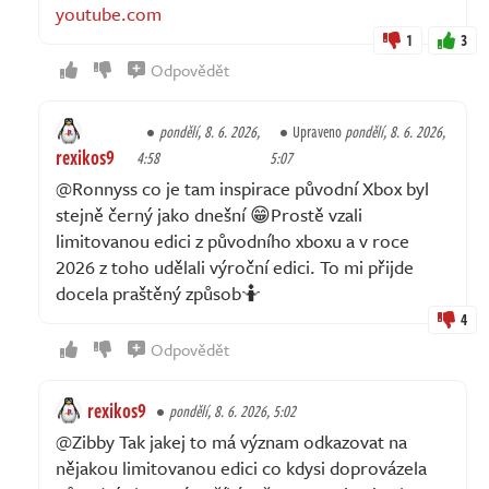
youtube.com
1
3
Odpovědět
pondělí, 8. 6. 2026,
Upraveno
pondělí, 8. 6. 2026,
rexikos9
4:58
5:07
@Ronnyss co je tam inspirace původní Xbox byl
stejně černý jako dnešní 😁Prostě vzali
limitovanou edici z původního xboxu a v roce
2026 z toho udělali výroční edici. To mi přijde
docela praštěný způsob🤷
4
Odpovědět
rexikos9
pondělí, 8. 6. 2026, 5:02
@Zibby Tak jakej to má význam odkazovat na
nějakou limitovanou edici co kdysi doprovázela