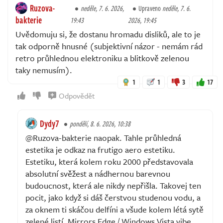
Ruzova-
neděle, 7. 6. 2026,
Upraveno
neděle, 7. 6.
bakterie
19:43
2026, 19:45
Uvědomuju si, že dostanu hromadu disliků, ale to je
tak odporně hnusné (subjektivní názor - nemám rád
retro průhlednou elektroniku a blitkově zelenou
taky nemusím).
1
1
3
17
Odpovědět
Dydy7
pondělí, 8. 6. 2026, 10:38
@Ruzova-bakterie naopak. Tahle průhledná
estetika je odkaz na frutigo aero estetiku.
Estetiku, která kolem roku 2000 představovala
absolutní svěžest a nádhernou barevnou
budoucnost, která ale nikdy nepřišla. Takovej ten
pocit, jako když si dáš čerstvou studenou vodu, a
za oknem ti skáčou delfíni a všude kolem létá sytě
zelené listí. Mirrors Edge / Windows Vista vibe.