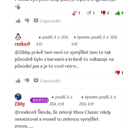
1
1
2
9
Odpovědět
pondělí, 8. 6. 2026,
Upraveno
pondělí, 8. 6. 2026,
rexikos9
4:55
5:03
@Zibby právě tam není co vymýšlet tam to tak
původně bylo s barvami a krásně to odkazuje na
původní psx a je to cool retro..
5
Odpovědět
pondělí, 8. 6.
Upraveno
pondělí, 8. 6.
ROCKETCLUB
Zibby
2026, 4:58
2026, 4:59
@rexikos9 Škoda, že zelený Xbox Classic nikdy
neexistoval a museli tu zelenou vymýšlet
znova.....