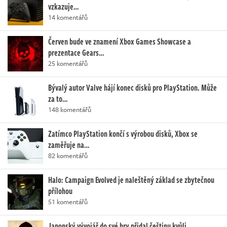
vzkazuje…
14 komentářů
Červen bude ve znamení Xbox Games Showcase a
prezentace Gears…
25 komentářů
Bývalý autor Valve hájí konec disků pro PlayStation. Může
za to…
148 komentářů
Zatímco PlayStation končí s výrobou disků, Xbox se
zaměřuje na…
82 komentářů
Halo: Campaign Evolved je naleštěný základ se zbytečnou
přílohou
51 komentářů
Japonský vývojář do své hry přidal češtinu kvůli