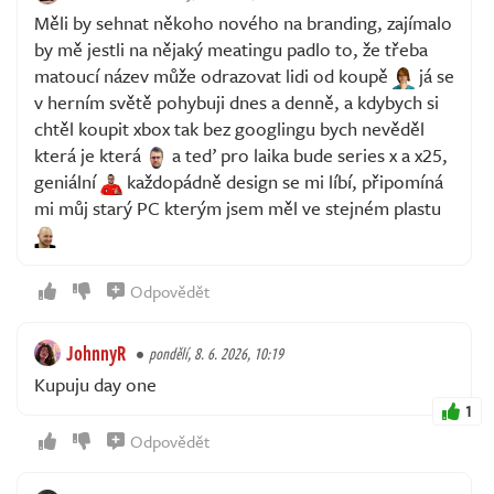
Měli by sehnat někoho nového na branding, zajímalo
by mě jestli na nějaký meatingu padlo to, že třeba
matoucí název může odrazovat lidi od koupě
já se
v herním světě pohybuji dnes a denně, a kdybych si
chtěl koupit xbox tak bez googlingu bych nevěděl
která je která
a teď pro laika bude series x a x25,
geniální
každopádně design se mi líbí, připomíná
mi můj starý PC kterým jsem měl ve stejném plastu
Odpovědět
JohnnyR
pondělí, 8. 6. 2026, 10:19
Kupuju day one
1
Odpovědět