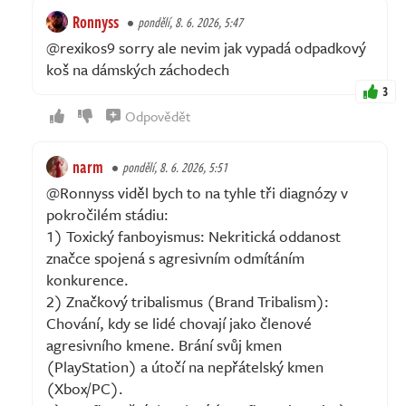
Ronnyss
pondělí, 8. 6. 2026, 5:47
@rexikos9 sorry ale nevim jak vypadá odpadkový
koš na dámských záchodech
3
Odpovědět
narm
pondělí, 8. 6. 2026, 5:51
@Ronnyss viděl bych to na tyhle tři diagnózy v
pokročilém stádiu:
1) Toxický fanboyismus: Nekritická oddanost
značce spojená s agresivním odmítáním
konkurence.
2) Značkový tribalismus (Brand Tribalism):
Chování, kdy se lidé chovají jako členové
agresivního kmene. Brání svůj kmen
(PlayStation) a útočí na nepřátelský kmen
(Xbox/PC).