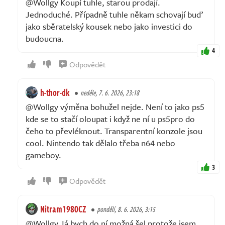
@Wollgy Koupí tuhle, starou prodají.
Jednoduché. Případně tuhle někam schovají buď
jako sběratelský kousek nebo jako investici do
budoucna.
4
Odpovědět
h-thor-dk
neděle, 7. 6. 2026, 23:18
@Wollgy výměna bohužel nejde. Není to jako ps5
kde se to stačí oloupat i když ne ní u ps5pro do
čeho to převléknout. Transparentní konzole jsou
cool. Nintendo tak dělalo třeba n64 nebo
gameboy.
3
Odpovědět
Nitram1980CZ
pondělí, 8. 6. 2026, 3:15
@Wollgy Já bych do ní možná šel protože jsem