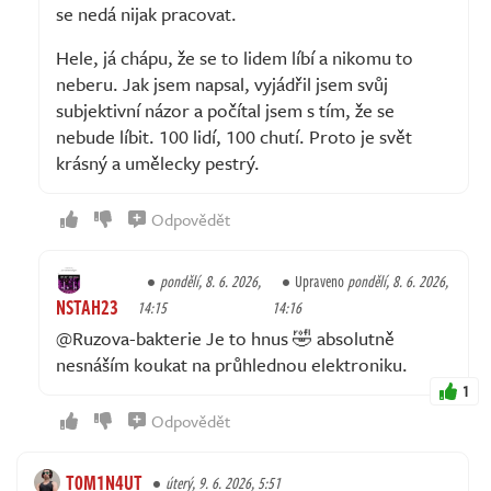
se nedá nijak pracovat.
Hele, já chápu, že se to lidem líbí a nikomu to
neberu. Jak jsem napsal, vyjádřil jsem svůj
subjektivní názor a počítal jsem s tím, že se
nebude líbit. 100 lidí, 100 chutí. Proto je svět
krásný a umělecky pestrý.
Odpovědět
pondělí, 8. 6. 2026,
Upraveno
pondělí, 8. 6. 2026,
NSTAH23
14:15
14:16
@Ruzova-bakterie Je to hnus 🤣 absolutně
nesnáším koukat na průhlednou elektroniku.
1
Odpovědět
T0M1N4UT
úterý, 9. 6. 2026, 5:51