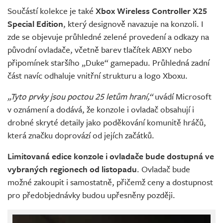
Součástí kolekce je také
Xbox Wireless Controller X25
Special Edition
, který designově navazuje na konzoli. I
zde se objevuje průhledné zelené provedení a odkazy na
původní ovladače, včetně barev tlačítek ABXY nebo
připomínek staršího „Duke“ gamepadu. Průhledná zadní
část navíc odhaluje vnitřní strukturu a logo Xboxu.
„Tyto prvky jsou poctou 25 letům hraní,“
uvádí Microsoft
v oznámení a dodává, že konzole i ovladač obsahují i
drobné skryté detaily jako poděkování komunitě hráčů,
která značku doprovází od jejích začátků.
Limitovaná edice konzole i ovladače bude dostupná ve
vybraných regionech od listopadu
. Ovladač bude
možné zakoupit i samostatně, přičemž ceny a dostupnost
pro předobjednávky budou upřesněny později.