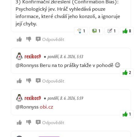
3) Konfirmační zkreslení (Confirmation Bias):
Psychologický jev. Hráč vyhledává pouze
informace, které chválí jeho konzoli, a ignoruje
její chyby.
1
1
1
8
Odpovědět
rexikos9
pondělí, 8. 6. 2026, 5:53
@Ronnyss Beru na to prášky takže v pohodě 😉
2
Odpovědět
rexikos9
pondělí, 8. 6. 2026, 5:59
@Ronnyss
obi.cz
1
Odpovědět