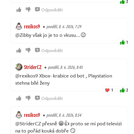
2
Odpovědět
rexikos9
pondělí, 8. 6. 2026, 7:29
@Zibby však jo je to o vkusu...😉
1
Odpovědět
StriderCZ
pondělí, 8. 6. 2026, 8:45
@rexikos9 Xbox- krabice od bot , Playstation
stehna bílé ženy
1
2
Odpovědět
rexikos9
pondělí, 8. 6. 2026, 8:54
@StriderCZ přesně 😁👍 proto se mi pod televizi
na to pořád kouká dobře 😏