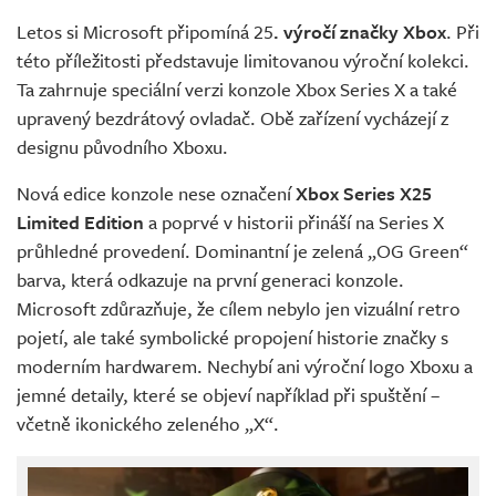
Živě
Letos si Microsoft připomíná 25
. výročí značky Xbox
. Při
této příležitosti představuje limitovanou výroční kolekci.
Ta zahrnuje speciální verzi konzole Xbox Series X a také
upravený bezdrátový ovladač. Obě zařízení vycházejí z
designu původního Xboxu.
Nová edice konzole nese označení
Xbox Series X25
Limited Edition
a poprvé v historii přináší na Series X
průhledné provedení. Dominantní je zelená „OG Green“
barva, která odkazuje na první generaci konzole.
Microsoft zdůrazňuje, že cílem nebylo jen vizuální retro
pojetí, ale také symbolické propojení historie značky s
moderním hardwarem. Nechybí ani výroční logo Xboxu a
jemné detaily, které se objeví například při spuštění –
včetně ikonického zeleného „X“.