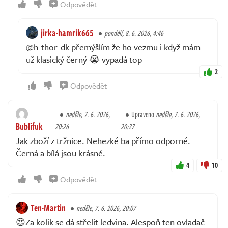
Odpovědět
jirka-hamrik665
pondělí, 8. 6. 2026, 4:46
@h-thor-dk přemýšlím že ho vezmu i když mám
už klasický černý 😭 vypadá top
2
Odpovědět
neděle, 7. 6. 2026,
Upraveno
neděle, 7. 6. 2026,
Bublifuk
20:26
20:27
Jak zboží z tržnice. Nehezké ba přímo odporné.
Černá a bílá jsou krásné.
4
10
Odpovědět
Ten-Martin
neděle, 7. 6. 2026, 20:07
😍Za kolik se dá střelit ledvina. Alespoň ten ovladač