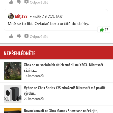
Odpovědět
Mitja88
neděle, 7. 6. 2026, 19:35
Mně se to líbí. Ovladač beru určitě do sbírky.
17
Odpovědět
NEPŘEHLÉDNĚTE
Xbox se na sociálních sítích změnil na XBOX. Microsoft
sází na…
14 komentářů
Vyhne se Xbox Series X/S zdražení? Microsoft má posílit
výrobu…
22 komentářů
Novou konzoli na Xbox Games Showcase nečekejte,