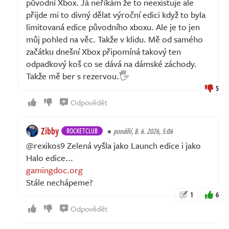
původní Xbox. Já neříkám že to neexistuje ale
přijde mi to divný dělat výroční edici když to byla
limitovaná edice původního xboxu. Ale je to jen
můj pohled na věc. Takže v klidu. Mě od samého
začátku dnešní Xbox připomíná takový ten
odpadkový koš co se dává na dámské záchody.
Takže mě ber s rezervou.🖐️
5
Odpovědět
Zibby
ROCKETCLUB
pondělí, 8. 6. 2026, 5:06
@rexikos9 Zelená vyšla jako Launch edice i jako
Halo edice...
gamingdoc.org
Stále nechápeme?
1
6
Odpovědět