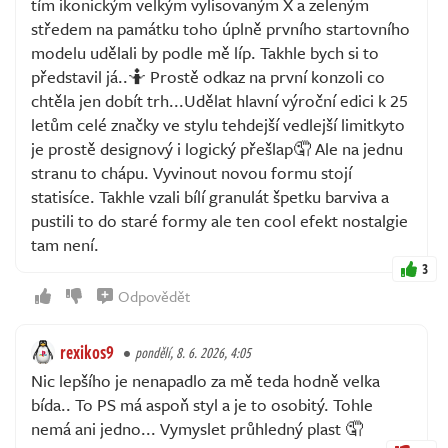
tím ikonickým velkým vylisovaným X a zeleným
středem na památku toho úplně prvního startovního
modelu udělali by podle mě líp. Takhle bych si to
představil já..🤷 Prostě odkaz na první konzoli co
chtěla jen dobít trh...Udělat hlavní výroční edici k 25
letům celé značky ve stylu tehdejší vedlejší limitkyto
je prostě designový i logický přešlap🤦 Ale na jednu
stranu to chápu. Vyvinout novou formu stojí
statisíce. Takhle vzali bílí granulát špetku barviva a
pustili to do staré formy ale ten cool efekt nostalgie
tam není.
3
Odpovědět
rexikos9
pondělí, 8. 6. 2026, 4:05
Nic lepšího je nenapadlo za mě teda hodně velka
bída.. To PS má aspoň styl a je to osobitý. Tohle
nemá ani jedno... Vymyslet průhledný plast 🤦