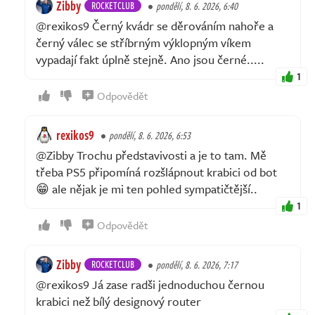
Zibby
ROCKETCLUB
pondělí, 8. 6. 2026, 6:40
@rexikos9 Černý kvádr se děrováním nahoře a
černý válec se stříbrným výklopným víkem
vypadají fakt úplně stejně. Ano jsou černé.....
1
Odpovědět
rexikos9
pondělí, 8. 6. 2026, 6:53
@Zibby Trochu představivosti a je to tam. Mě
třeba PS5 připomíná rozšlápnout krabici od bot
😁 ale nějak je mi ten pohled sympatičtější..
1
Odpovědět
Zibby
ROCKETCLUB
pondělí, 8. 6. 2026, 7:17
@rexikos9 Já zase radši jednoduchou černou
krabici než bílý designový router