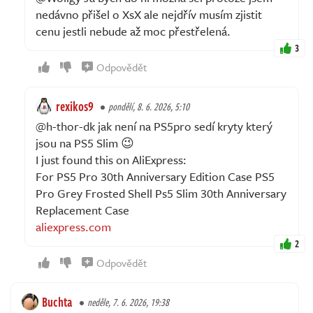
nedávno přišel o XsX ale nejdřív musím zjistit
cenu jestli nebude až moc přestřelená.
3
Odpovědět
rexikos9
pondělí, 8. 6. 2026, 5:10
@h-thor-dk jak není na PS5pro sedí kryty který
jsou na PS5 Slim 😉
I just found this on AliExpress:
For PS5 Pro 30th Anniversary Edition Case PS5
Pro Grey Frosted Shell Ps5 Slim 30th Anniversary
Replacement Case
aliexpress.com
2
Odpovědět
Buchta
neděle, 7. 6. 2026, 19:38