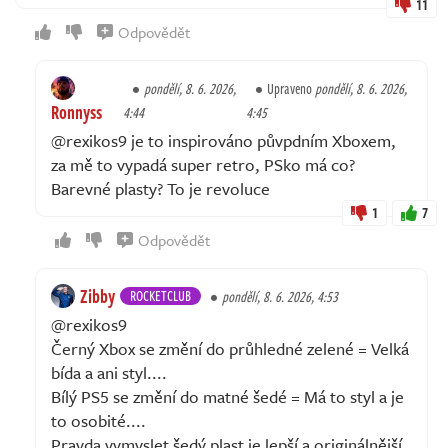
11
Odpovědět
pondělí, 8. 6. 2026,
Upraveno
pondělí, 8. 6. 2026,
Ronnyss
4:44
4:45
@rexikos9 je to inspirováno půvpdním Xboxem,
za mě to vypadá super retro, PSko má co?
Barevné plasty? To je revoluce
1
7
Odpovědět
Zibby
ROCKETCLUB
pondělí, 8. 6. 2026, 4:53
@rexikos9
Černý Xbox se změní do průhledné zelené = Velká
bída a ani styl....
Bílý PS5 se změní do matné šedé = Má to styl a je
to osobité....
Pravda vymyslet šedý plast je lepší a originálnější