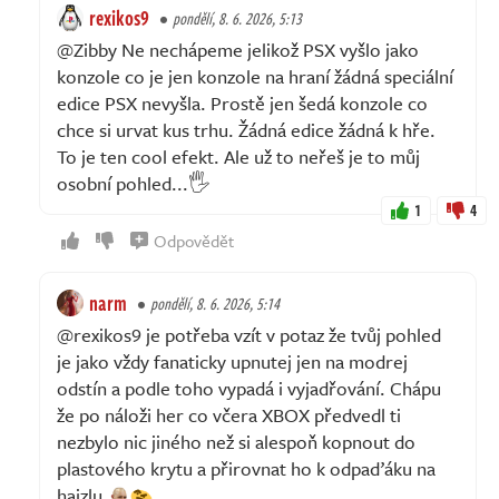
rexikos9
pondělí, 8. 6. 2026, 5:13
@Zibby Ne nechápeme jelikož PSX vyšlo jako
konzole co je jen konzole na hraní žádná speciální
edice PSX nevyšla. Prostě jen šedá konzole co
chce si urvat kus trhu. Žádná edice žádná k hře.
To je ten cool efekt. Ale už to neřeš je to můj
osobní pohled...🖐️
1
4
Odpovědět
narm
pondělí, 8. 6. 2026, 5:14
@rexikos9 je potřeba vzít v potaz že tvůj pohled
je jako vždy fanaticky upnutej jen na modrej
odstín a podle toho vypadá i vyjadřování. Chápu
že po náloži her co včera XBOX předvedl ti
nezbylo nic jiného než si alespoň kopnout do
plastového krytu a přirovnat ho k odpaďáku na
hajzlu.