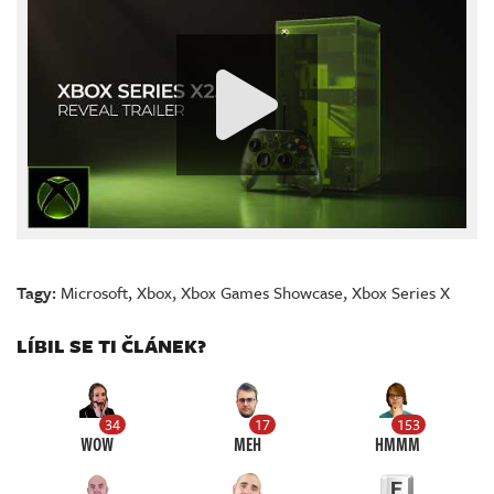
Tagy:
Microsoft
,
Xbox
,
Xbox Games Showcase
,
Xbox Series X
LÍBIL SE TI ČLÁNEK?
34
17
153
WOW
MEH
HMMM