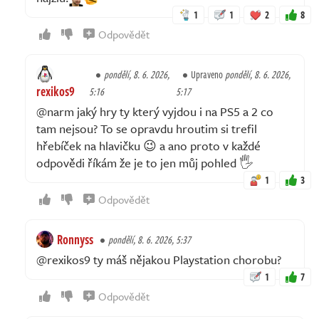
1
1
2
8
Odpovědět
pondělí, 8. 6. 2026,
Upraveno
pondělí, 8. 6. 2026,
rexikos9
5:16
5:17
@narm jaký hry ty který vyjdou i na PS5 a 2 co
tam nejsou? To se opravdu hroutim si trefil
hřebíček na hlavičku 😉 a ano proto v každé
odpovědi říkám že je to jen můj pohled 🖐️
1
3
Odpovědět
Ronnyss
pondělí, 8. 6. 2026, 5:37
@rexikos9 ty máš nějakou Playstation chorobu?
1
7
Odpovědět