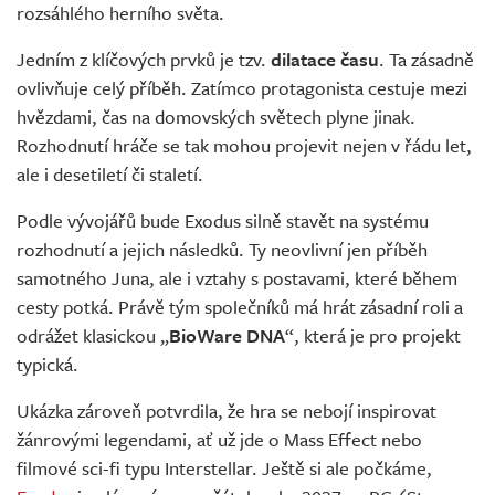
rozsáhlého herního světa.
Jedním z klíčových prvků je tzv.
dilatace času
. Ta zásadně
ovlivňuje celý příběh. Zatímco protagonista cestuje mezi
hvězdami, čas na domovských světech plyne jinak.
Rozhodnutí hráče se tak mohou projevit nejen v řádu let,
ale i desetiletí či staletí.
Podle vývojářů bude Exodus silně stavět na systému
rozhodnutí a jejich následků. Ty neovlivní jen příběh
samotného Juna, ale i vztahy s postavami, které během
cesty potká. Právě tým společníků má hrát zásadní roli a
odrážet klasickou „
BioWare DNA
“, která je pro projekt
typická.
Ukázka zároveň potvrdila, že hra se nebojí inspirovat
žánrovými legendami, ať už jde o Mass Effect nebo
filmové sci-fi typu Interstellar. Ještě si ale počkáme,