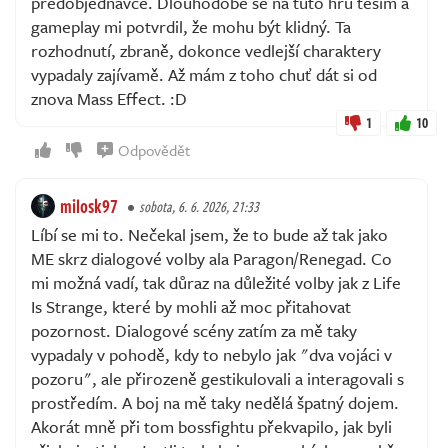
předobjednávce. Dlouhodobě se na tuto hru těším a
gameplay mi potvrdil, že mohu být klidný. Ta
rozhodnutí, zbraně, dokonce vedlejší charaktery
vypadaly zajívamě. Až mám z toho chuť dát si od
znova Mass Effect. :D
1
10
Odpovědět
milosk97
sobota, 6. 6. 2026, 21:33
Líbí se mi to. Nečekal jsem, že to bude až tak jako
ME skrz dialogové volby ala Paragon/Renegad. Co
mi možná vadí, tak důraz na důležité volby jak z Life
Is Strange, které by mohli až moc přitahovat
pozornost. Dialogové scény zatím za mě taky
vypadaly v pohodě, kdy to nebylo jak "dva vojáci v
pozoru", ale přirozeně gestikulovali a interagovali s
prostředím. A boj na mě taky nedělá špatný dojem.
Akorát mně při tom bossfightu překvapilo, jak byli