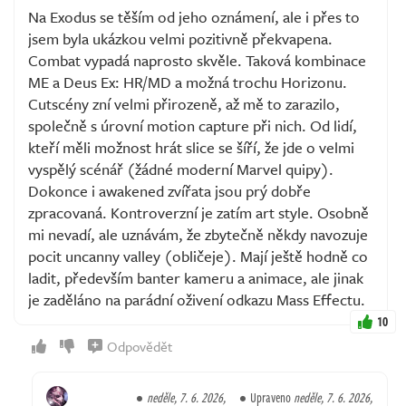
Na Exodus se těším od jeho oznámení, ale i přes to
jsem byla ukázkou velmi pozitivně překvapena.
Combat vypadá naprosto skvěle. Taková kombinace
ME a Deus Ex: HR/MD a možná trochu Horizonu.
Cutscény zní velmi přirozeně, až mě to zarazilo,
společně s úrovní motion capture při nich. Od lidí,
kteří měli možnost hrát slice se šíří, že jde o velmi
vyspělý scénář (žádné moderní Marvel quipy).
Dokonce i awakened zvířata jsou prý dobře
zpracovaná. Kontroverzní je zatím art style. Osobně
mi nevadí, ale uznávám, že zbytečně někdy navozuje
pocit uncanny valley (obličeje). Mají ještě hodně co
ladit, především banter kameru a animace, ale jinak
je zaděláno na parádní oživení odkazu Mass Effectu.
10
Odpovědět
neděle, 7. 6. 2026,
Upraveno
neděle, 7. 6. 2026,