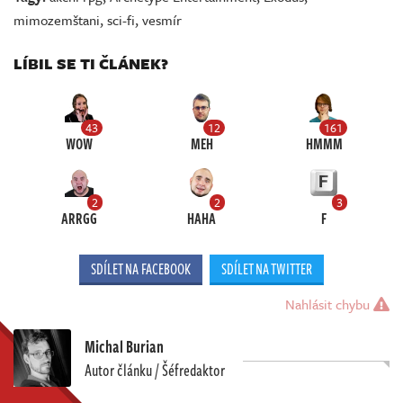
mimozemštani
,
sci-fi
,
vesmír
LÍBIL SE TI ČLÁNEK?
43
12
161
WOW
MEH
HMMM
2
2
3
ARRGG
HAHA
F
SDÍLET NA FACEBOOK
SDÍLET NA TWITTER
Nahlásit chybu
Michal Burian
Autor článku / Šéfredaktor