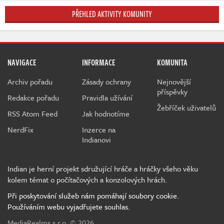
PŘEHLED AKTIVITY KOMUNITY
NAVIGACE
INFORMACE
KOMUNITA
Archiv pořadu
Zásady ochrany
Nejnovější
příspěvky
Redakce pořadu
Pravidla užívání
Žebříček uživatelů
RSS Atom Feed
Jak hodnotíme
NerdFix
Inzerce na
Indianovi
Indian je herní projekt sdružující hráče a hráčky všeho věku
kolem témat o počítačových a konzolových hrách.
Při poskytování služeb nám pomáhají soubory cookie.
Používáním webu vyjadřujete souhlas.
MediaRealms s.r.o.
© 2026