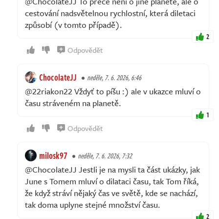
@ChocolateJJ To přece není o jiné planetě, ale o
cestování nadsvětelnou rychlostní, která diletaci
způsobí (v tomto případě).
2
Odpovědět
ChocolateJJ
neděle, 7. 6. 2026, 6:46
@22riakon22 Vždyť to píšu :) ale v ukazce mluví o
času stráveném na planetě.
1
Odpovědět
milosk97
neděle, 7. 6. 2026, 7:32
@ChocolateJJ Jestli je na mysli ta část ukázky, jak
June s Tomem mluví o dilataci času, tak Tom říká,
že když stráví nějaký čas ve světě, kde se nachází,
tak doma uplyne stejné množství času.
2