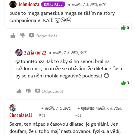
JohnHonza
ROCKETCLUB
neděle, 7. 6. 2026, 0:23
bude to mega gameska a mega se těším na story
companiona VLKA!!! 🐺😘🤪
5
Odpovědět
22riakon22
neděle, 7. 6. 2026, 5:13
@JohnHonza Tak to aby si ho sebou bral na
každou misi, protože se obávám, že diletace času
by se na něm mohla negativně podepsat 😶
3
Odpovědět
neděle, 7. 6. 2026,
Upraveno
neděle, 7. 6. 2026,
ChocolateJJ
0:04
5:15
Sakra, ten nápad s časovou dilataci je geniální. Jen
doufám, že u toho mají nastudovanou fyziku a vědí,