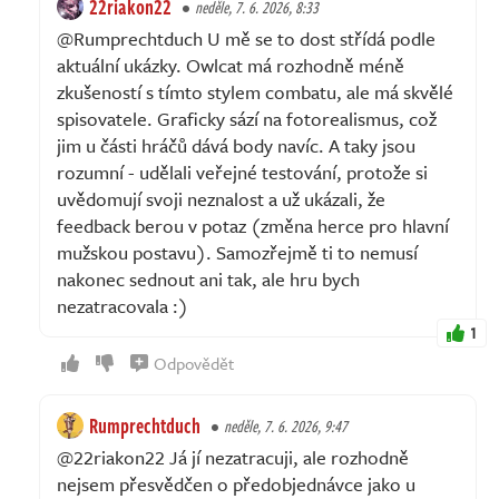
22riakon22
neděle, 7. 6. 2026, 8:33
@Rumprechtduch U mě se to dost střídá podle
aktuální ukázky. Owlcat má rozhodně méně
zkušeností s tímto stylem combatu, ale má skvělé
spisovatele. Graficky sází na fotorealismus, což
jim u části hráčů dává body navíc. A taky jsou
rozumní - udělali veřejné testování, protože si
uvědomují svoji neznalost a už ukázali, že
feedback berou v potaz (změna herce pro hlavní
mužskou postavu). Samozřejmě ti to nemusí
nakonec sednout ani tak, ale hru bych
nezatracovala :)
1
Odpovědět
Rumprechtduch
neděle, 7. 6. 2026, 9:47
@22riakon22 Já jí nezatracuji, ale rozhodně
nejsem přesvědčen o předobjednávce jako u