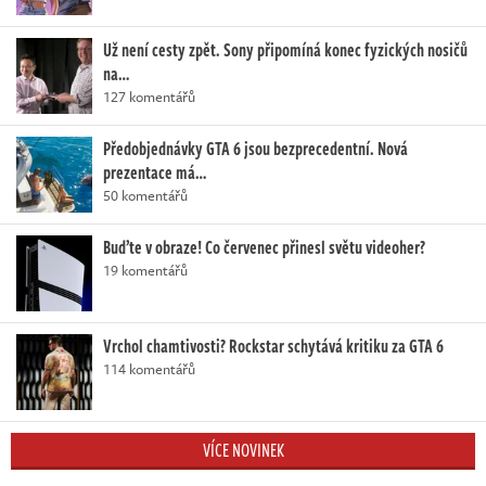
Už není cesty zpět. Sony připomíná konec fyzických nosičů
na…
127 komentářů
Předobjednávky GTA 6 jsou bezprecedentní. Nová
prezentace má…
50 komentářů
Buďte v obraze! Co červenec přinesl světu videoher?
19 komentářů
Vrchol chamtivosti? Rockstar schytává kritiku za GTA 6
114 komentářů
VÍCE NOVINEK