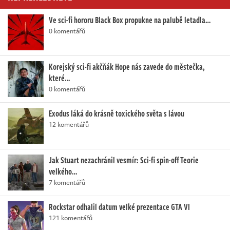
Ve sci-fi hororu Black Box propukne na palubě letadla…
0 komentářů
Korejský sci-fi akčňák Hope nás zavede do městečka,
které…
0 komentářů
Exodus láká do krásně toxického světa s lávou
12 komentářů
Jak Stuart nezachránil vesmír: Sci-fi spin-off Teorie
velkého…
7 komentářů
Rockstar odhalil datum velké prezentace GTA VI
121 komentářů