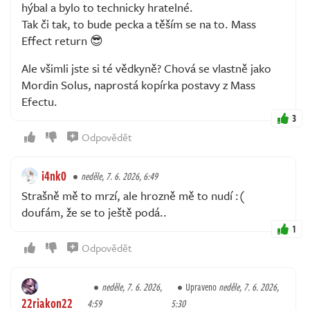
hýbal a bylo to technicky hratelné.
Tak či tak, to bude pecka a těším se na to. Mass
Effect return 😎
Ale všimli jste si té vědkyně? Chová se vlastně jako
Mordin Solus, naprostá kopírka postavy z Mass
Efectu.
3
Odpovědět
i4nk0
neděle, 7. 6. 2026, 6:49
Strašně mě to mrzí, ale hrozně mě to nudí :(
doufám, že se to ještě podá..
1
Odpovědět
neděle, 7. 6. 2026,
Upraveno
neděle, 7. 6. 2026,
22riakon22
4:59
5:30