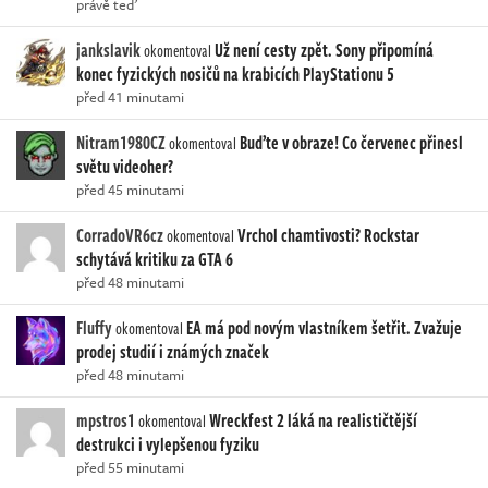
právě teď
jankslavik
Už není cesty zpět. Sony připomíná
okomentoval
konec fyzických nosičů na krabicích PlayStationu 5
před 41 minutami
Nitram1980CZ
Buďte v obraze! Co červenec přinesl
okomentoval
světu videoher?
před 45 minutami
CorradoVR6cz
Vrchol chamtivosti? Rockstar
okomentoval
schytává kritiku za GTA 6
před 48 minutami
Fluffy
EA má pod novým vlastníkem šetřit. Zvažuje
okomentoval
prodej studií i známých značek
před 48 minutami
mpstros1
Wreckfest 2 láká na realističtější
okomentoval
destrukci i vylepšenou fyziku
před 55 minutami