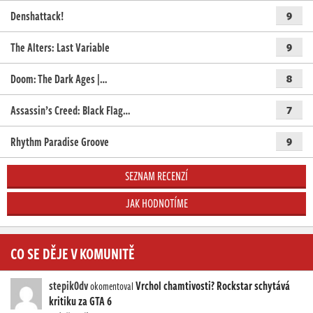
Denshattack!
9
The Alters: Last Variable
9
Doom: The Dark Ages |…
8
Assassin’s Creed: Black Flag…
7
Rhythm Paradise Groove
9
SEZNAM RECENZÍ
JAK HODNOTÍME
CO SE DĚJE V KOMUNITĚ
stepik0dv
Vrchol chamtivosti? Rockstar schytává
okomentoval
kritiku za GTA 6