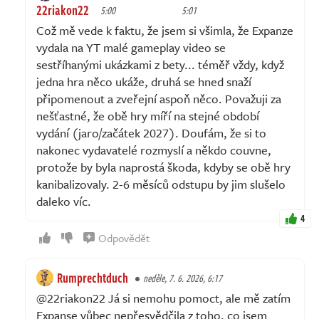
22riakon22
5:00
5:01
Což mě vede k faktu, že jsem si všimla, že Expanze
vydala na YT malé gameplay video se
sestříhanými ukázkami z bety... téměř vždy, když
jedna hra něco ukáže, druhá se hned snaží
připomenout a zveřejní aspoň něco. Považuji za
nešťastné, že obě hry míří na stejné období
vydání (jaro/začátek 2027). Doufám, že si to
nakonec vydavatelé rozmyslí a někdo couvne,
protože by byla naprostá škoda, kdyby se obě hry
kanibalizovaly. 2-6 měsíců odstupu by jim slušelo
daleko víc.
4
Odpovědět
Rumprechtduch
neděle, 7. 6. 2026, 6:17
@22riakon22 Já si nemohu pomoct, ale mě zatím
Expanse vůbec nepřesvědčila z toho, co jsem