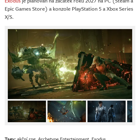
Exodus
je plánován na začátek roku 2027 na PC (Steam a
Epic Games Store) a konzole PlayStation 5 a Xbox Series
X/S.
Tagy:
akční rpg
,
Archetype Entertainment
,
Exodus
,