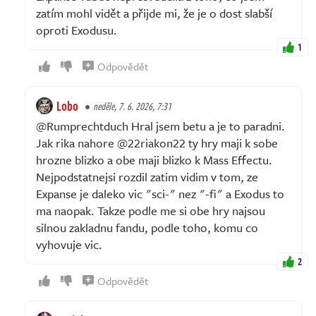
zatím mohl vidět a přijde mi, že je o dost slabší
oproti Exodusu.
1
Odpovědět
Lobo
neděle, 7. 6. 2026, 7:31
@Rumprechtduch Hral jsem betu a je to paradni.
Jak rika nahore @22riakon22 ty hry maji k sobe
hrozne blizko a obe maji blizko k Mass Effectu.
Nejpodstatnejsi rozdil zatim vidim v tom, ze
Expanse je daleko vic "sci-" nez "-fi" a Exodus to
ma naopak. Takze podle me si obe hry najsou
silnou zakladnu fandu, podle toho, komu co
vyhovuje vic.
2
Odpovědět