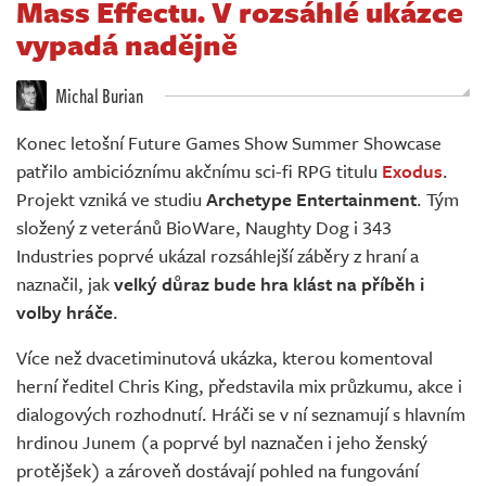
Mass Effectu. V rozsáhlé ukázce
Živě
vypadá nadějně
Michal Burian
Konec letošní Future Games Show Summer Showcase
patřilo ambicióznímu akčnímu sci-fi RPG titulu
Exodus
.
Projekt vzniká ve studiu
Archetype Entertainment
. Tým
složený z veteránů BioWare, Naughty Dog i 343
Industries poprvé ukázal rozsáhlejší záběry z hraní a
naznačil, jak
velký důraz bude hra klást na příběh i
volby hráče
.
Více než dvacetiminutová ukázka, kterou komentoval
herní ředitel Chris King, představila mix průzkumu, akce i
dialogových rozhodnutí. Hráči se v ní seznamují s hlavním
hrdinou Junem (a poprvé byl naznačen i jeho ženský
protějšek) a zároveň dostávají pohled na fungování