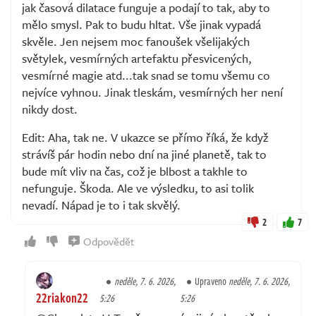
jak časová dilatace funguje a podají to tak, aby to
mělo smysl. Pak to budu hltat. Vše jinak vypadá
skvěle. Jen nejsem moc fanoušek všelijakých
světylek, vesmírných artefaktu přesvicených,
vesmírné magie atd...tak snad se tomu všemu co
nejvíce vyhnou. Jinak tleskám, vesmírných her není
nikdy dost.
Edit: Aha, tak ne. V ukazce se přímo říká, že když
strávíš pár hodin nebo dní na jiné planetě, tak to
bude mít vliv na čas, což je blbost a takhle to
nefunguje. Škoda. Ale ve výsledku, to asi tolik
nevadí. Nápad je to i tak skvělý.
2
7
Odpovědět
neděle, 7. 6. 2026,
Upraveno
neděle, 7. 6. 2026,
22riakon22
5:26
5:26