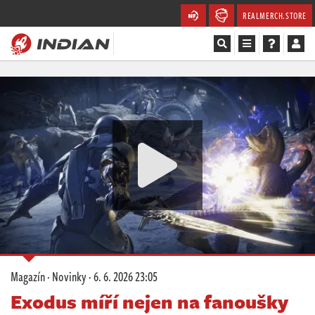
REALMERCH.STORE
Magazín
Recenze
Videa
Soutěže
Databáze
Komunita
Magazín
·
Novinky
·
6. 6. 2026 23:05
Redakce
Exodus míří nejen na fanoušky