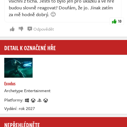
všichni z ticha. Jestli to bylo jen pro ukázku a ve hře
budou slovně reagovat? Doufám, že jo. Jinak zatím
za mě hodně dobrý. 🙂
10
Odpovědět
DETAIL K OZNAČENÉ HŘE
Exodus
Archetype Entertainment
Platformy:
Vydání: rok 2027
NEPŘEHLÉDNĚTE