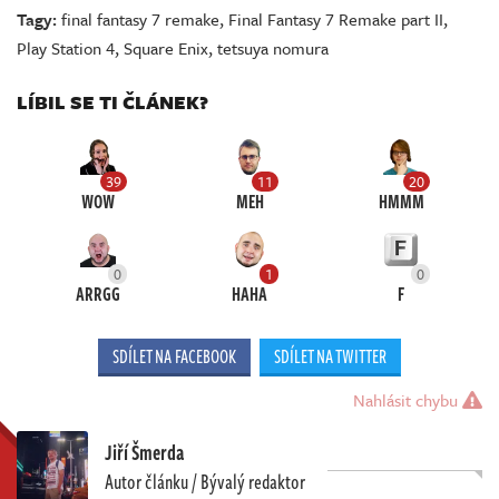
Tagy:
final fantasy 7 remake
,
Final Fantasy 7 Remake part II
,
Play Station 4
,
Square Enix
,
tetsuya nomura
LÍBIL SE TI ČLÁNEK?
39
11
20
WOW
MEH
HMMM
0
1
0
ARRGG
HAHA
F
SDÍLET NA FACEBOOK
SDÍLET NA TWITTER
Nahlásit chybu
Jiří Šmerda
Autor článku / Bývalý redaktor