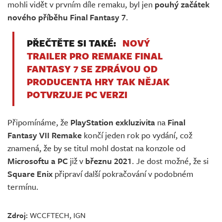
mohli vidět v prvním díle remaku, byl jen
pouhý začátek
nového příběhu Final Fantasy 7
.
PŘEČTĚTE SI TAKÉ:
NOVÝ
TRAILER PRO REMAKE FINAL
FANTASY 7 SE ZPRÁVOU OD
PRODUCENTA HRY TAK NĚJAK
POTVRZUJE PC VERZI
Připomínáme, že
PlayStation exkluzivita
na
Final
Fantasy VII Remake
končí jeden rok po vydání, což
znamená, že by se titul mohl dostat na konzole od
Microsoftu a PC
již v
březnu 2021
. Je dost možné, že si
Square Enix
připraví další pokračování v podobném
termínu.
Zdroj:
WCCFTECH
,
IGN