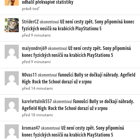
odhalil překvapivé statistiky
právě teď
StriderCZ
Už není cesty zpět. Sony připomíná konec
okomentoval
fyzických nosičů na krabicích PlayStationu 5
před 9 minutami
malyondrej69
Už není cesty zpět. Sony připomíná
okomentoval
konec fyzických nosičů na krabicích PlayStationu 5
před 9 minutami
N0vas11
Fanoušci Bully se dočkají náhrady. Agefield
okomentoval
High: Rock the School dorazí už v srpnu
před 14 minutami
karelvrtulnik557
Fanoušci Bully se dočkají náhrady.
okomentoval
Agefield High: Rock the School dorazí už v srpnu
před 18 minutami
kroman47
Už není cesty zpět. Sony připomíná
okomentoval
konec fyzických nosičů na krabicích PlayStationu 5