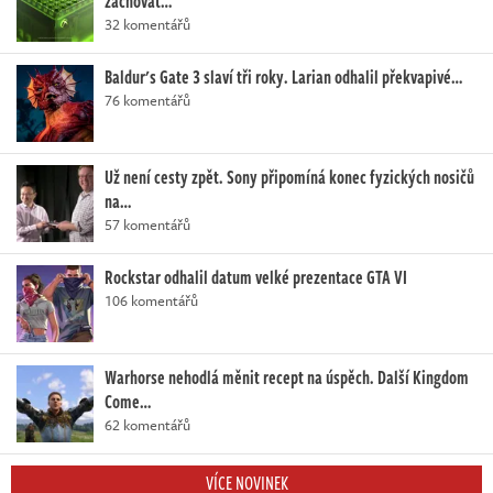
zachovat…
32 komentářů
Baldur's Gate 3 slaví tři roky. Larian odhalil překvapivé…
76 komentářů
Už není cesty zpět. Sony připomíná konec fyzických nosičů
na…
57 komentářů
Rockstar odhalil datum velké prezentace GTA VI
106 komentářů
Warhorse nehodlá měnit recept na úspěch. Další Kingdom
Come…
62 komentářů
VÍCE NOVINEK