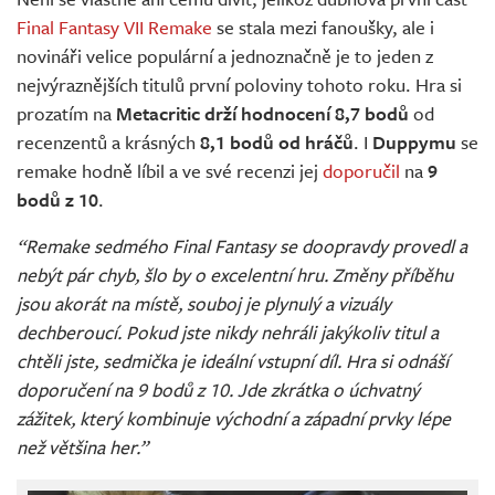
Živě
Final Fantasy VII Remake
se stala mezi fanoušky, ale i
novináři velice populární a jednoznačně je to jeden z
nejvýraznějších titulů první poloviny tohoto roku. Hra si
prozatím na
Metacritic drží hodnocení 8,7 bodů
od
recenzentů a krásných
8,1 bodů od hráčů
. I
Duppymu
se
remake hodně líbil a ve své recenzi jej
doporučil
na
9
bodů z 10
.
“Remake sedmého Final Fantasy se doopravdy provedl a
nebýt pár chyb, šlo by o excelentní hru. Změny příběhu
jsou akorát na místě, souboj je plynulý a vizuály
dechberoucí. Pokud jste nikdy nehráli jakýkoliv titul a
chtěli jste, sedmička je ideální vstupní díl. Hra si odnáší
doporučení na 9 bodů z 10. Jde zkrátka o úchvatný
zážitek, který kombinuje východní a západní prvky lépe
než většina her.”