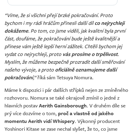
“Víme, že si všichni přejí brzké pokračování. Proto
bychom i my rádi hráčům přinesli další díl
co nejrychleji
dokážeme
. Po tom, co jsme viděli, jak kvalitní byla první
část, doufáme, že pokračování bude ještě kvalitnější a
přinese vám ještě lepší herní zážitek. Chtěli bychom jej
vydat co nejrychleji, proto
vás prosíme o trpělivost
.
Myslím, že můžeme bezpečně prozradit další směřování
našeho vývoje, a proto
oficiálně oznamujeme další
pokračování
,“
říká sám Tetsuya Nomura.
Máme k dispozici i pár dalších střípků nejen ze zmíněného
rozhovoru. Nomura se také okrajově zmínil o jedné z
hlavních postav
Aerith Gainsborough
. V druhém díle se
prý více dozvíme o tom,
proč a vlastně od jakého
momentu Aerith vidí Whispery
. Výkonný producent
Yoshinori Kitase se zase nechal slyšet, že to, co jsme