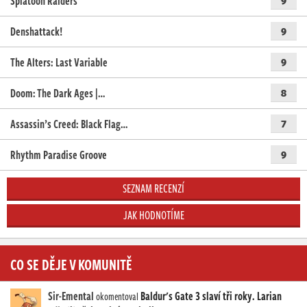
Splatoon Raiders
9
Denshattack!
9
The Alters: Last Variable
9
Doom: The Dark Ages |…
8
Assassin’s Creed: Black Flag…
7
Rhythm Paradise Groove
9
SEZNAM RECENZÍ
JAK HODNOTÍME
CO SE DĚJE V KOMUNITĚ
Sir-Emental
Baldur's Gate 3 slaví tři roky. Larian
okomentoval