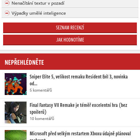
Nenačítání textur v pozadí
Výpadky umělé inteligence
SEZNAM RECENZÍ
JAK HODNOTÍME
NEPŘEHLÉDNĚTE
Sniper Elite 5, velikost remaku Resident Evil 3, novinka
od…
5 komentářů
Final Fantasy VII Remake je téměř excelentní hra (bez
spoilerů)
10 komentářů
Microsoft před velkým restartem Xboxu údajně plánoval