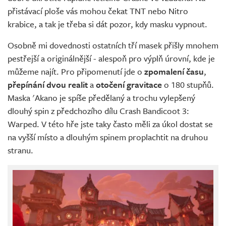
přistávací ploše vás mohou čekat TNT nebo Nitro
krabice, a tak je třeba si dát pozor, kdy masku vypnout.
Osobně mi dovednosti ostatních tří masek přišly mnohem
pestřejší a originálnější - alespoň pro výplň úrovní, kde je
můžeme najít. Pro připomenutí jde o
zpomalení času
,
přepínání dvou realit
a
otočení gravitace
o 180 stupňů.
Maska 'Akano je spíše předělaný a trochu vylepšený
dlouhý spin z předchozího dílu Crash Bandicoot 3:
Warped. V této hře jste taky často měli za úkol dostat se
na vyšší místo a dlouhým spinem proplachtit na druhou
stranu.