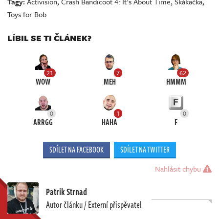
Tagy:
Activision
,
Crash Bandicoot 4: It's About Time
,
Skákačka
,
Toys for Bob
LÍBIL SE TI ČLÁNEK?
21
7
62
WOW
MEH
HMMM
0
1
0
ARRGG
HAHA
F
SDÍLET NA FACEBOOK
SDÍLET NA TWITTER
Nahlásit chybu
Patrik Strnad
Autor článku / Externí přispěvatel