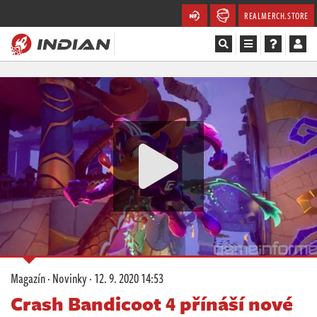
REALMERCH.STORE
Magazín
Recenze
Videa
Soutěže
Databáze
Komunita
Magazín
·
Novinky
·
12. 9. 2020 14:53
Redakce
Crash Bandicoot 4 přínáší nové