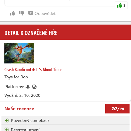
3
Odpovědět
DETAIL K OZNAČENÉ HŘE
Crash Bandicoot 4: It's About Time
Toys for Bob
Platformy:
Vydání: 2. 10. 2020
10
Naše recenze
/ 10
Povedený comeback
Pestrost úrovní