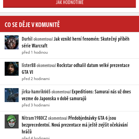
JAK HODNOTÍME
CO SE DĚJE V KOMUNITĚ
Durhil
Jak vznikl herní fenomén: Skutečný příběh
okomentoval
série Warcraft
před 1 hodinou
lister88
Rockstar odhalil datum velké prezentace
okomentoval
GTA VI
před 2 hodinami
jirka-hamrik665
Expeditions: Samurai nás už dnes
okomentoval
vezme do Japonska v době samurajů
před 3 hodinami
Nitram1980CZ
Předobjednávky GTA 6 jsou
okomentoval
bezprecedentní. Nová prezentace má ještě zvýšit očekávání
hráčů
před 4 hodinami