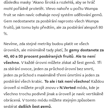
důsledku masky 'Akano široká a rozlehlá, aby se hráč
mohl pořádně proletět. Vlevo nahoře u počtu Wumpa
fruit se nám navíc odhaluje nový systém udělování gemů.
Gem nedostanete za posbírání naprosto všech Wumpa
fruitů, jak tomu bylo předtím, ale za posbírání alespoň 80
%.
Nevíme, zda stejné metriky budou platit ve všech
úrovních, ale minimálně tady platí, že
gemy dostanete za
40, 60 a 80 procent posbíraných fruitů
.
Ale to není
všechno.
V každé úrovni můžete získat až šest gemů. Tři
za sbírání ovoce, jeden za průchod úrovní bez smrti,
jeden za průchod s maximálně třemi úmrtími a jeden za
posbírání všech krabic.
To ale i tak není všechno!
Každou
úroveň si můžete projít znovu v
N.Verted
módu, kde je
všechno trochu podivně jinak a úroveň je navíc vertikálně
obrácená. V tomto módu můžete stejným způsobem
sesbírat
dalších šest gemů
.