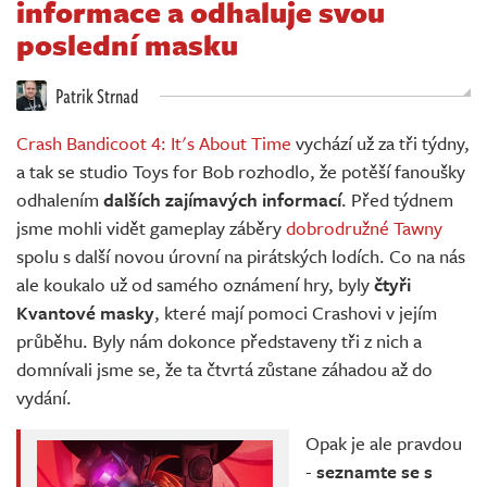
informace a odhaluje svou
Živě
poslední masku
Patrik Strnad
Crash Bandicoot 4: It's About Time
vychází už za tři týdny,
a tak se studio Toys for Bob rozhodlo, že potěší fanoušky
odhalením
dalších zajímavých informací
. Před týdnem
jsme mohli vidět gameplay záběry
dobrodružné Tawny
spolu s další novou úrovní na pirátských lodích. Co na nás
ale koukalo už od samého oznámení hry, byly
čtyři
Kvantové masky
, které mají pomoci Crashovi v jejím
průběhu. Byly nám dokonce představeny tři z nich a
domnívali jsme se, že ta čtvrtá zůstane záhadou až do
vydání.
Opak je ale pravdou
-
seznamte se s