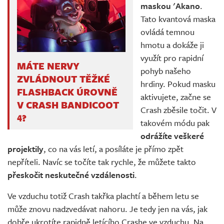
maskou 'Akano
.
Tato kvantová maska
ovládá temnou
hmotu a dokáže ji
využít pro rapidní
MÁTE NERVY
pohyb našeho
ZVLÁDNOUT TĚŽKÉ
hrdiny. Pokud masku
FLASHBACK ÚROVNĚ
aktivujete, začne se
V CRASH BANDICOOT
Crash zběsile točit. V
4?
takovém módu pak
odrážíte veškeré
projektily
, co na vás letí, a posíláte je přímo zpět
nepříteli. Navíc se točíte tak rychle, že můžete takto
přeskočit neskutečné vzdálenosti
.
Ve vzduchu totiž Crash takřka plachtí a během letu se
může znovu nadzvedávat nahoru. Je tedy jen na vás, jak
dobře ukrotíte rapidně letícího Crashe ve vzduchu. Na