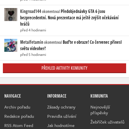
Kingroad144
Předobjednávky GTA 6 jsou
okomentoval
bezprecedentní. Nová prezentace má ještě zvýšit očekávání
hráčů
před 4 hodinami
Metalfetamin
Buďte v obraze! Co červenec přinesl
okomentoval
světu videoher?
před 5 hodinami
PŘEHLED AKTIVITY KOMUNITY
NAVIGACE
INFORMACE
KOMUNITA
Archiv pořadu
Zásady ochrany
Nejnovější
příspěvky
Redakce pořadu
Pravidla užívání
Žebříček uživatelů
RSS Atom Feed
Jak hodnotíme