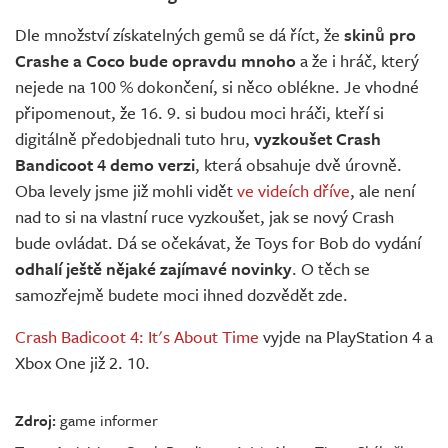
Dle množství získatelných gemů se dá říct, že
skinů pro
Crashe a Coco bude opravdu mnoho
a že i hráč, který
nejede na 100 % dokončení, si něco oblékne. Je vhodné
připomenout, že 16. 9. si budou moci hráči, kteří si
digitálně předobjednali tuto hru,
vyzkoušet Crash
Bandicoot 4 demo verzi
, která obsahuje dvě úrovně.
Oba levely jsme již mohli vidět
ve videích dříve
, ale není
nad to si na vlastní ruce vyzkoušet, jak se nový Crash
bude ovládat. Dá se očekávat, že Toys for Bob do vydání
odhalí ještě nějaké zajímavé novinky
. O těch se
samozřejmě budete moci ihned dozvědět zde.
Crash Badicoot 4: It's About Time
vyjde na PlayStation 4 a
Xbox One již 2. 10.
Zdroj:
game informer