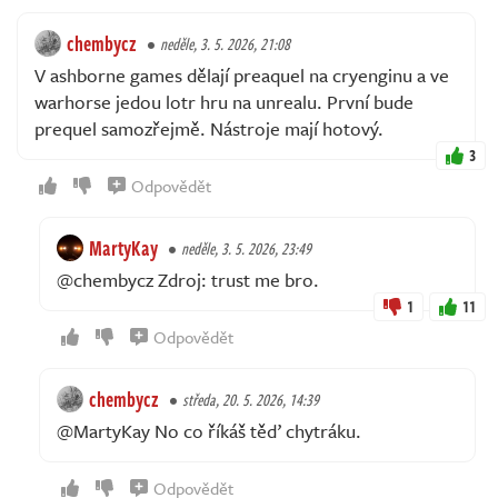
chembycz
neděle, 3. 5. 2026, 21:08
V ashborne games dělají preaquel na cryenginu a ve
warhorse jedou lotr hru na unrealu. První bude
prequel samozřejmě. Nástroje mají hotový.
3
Odpovědět
MartyKay
neděle, 3. 5. 2026, 23:49
@chembycz Zdroj: trust me bro.
1
11
Odpovědět
chembycz
středa, 20. 5. 2026, 14:39
@MartyKay No co říkáš těď chytráku.
Odpovědět