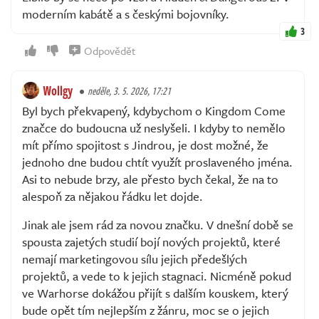
moderním kabátě a s českými bojovníky.
3
Odpovědět
Wollgy
neděle, 3. 5. 2026, 17:21
Byl bych překvapený, kdybychom o Kingdom Come
značce do budoucna už neslyšeli. I kdyby to nemělo
mít přímo spojitost s Jindrou, je dost možné, že
jednoho dne budou chtít využít proslaveného jména.
Asi to nebude brzy, ale přesto bych čekal, že na to
alespoň za nějakou řádku let dojde.
Jinak ale jsem rád za novou značku. V dnešní době se
spousta zajetých studií bojí nových projektů, které
nemají marketingovou sílu jejich předešlých
projektů, a vede to k jejich stagnaci. Nicméně pokud
ve Warhorse dokážou přijít s dalším kouskem, který
bude opět tím nejlepším z žánru, moc se o jejich