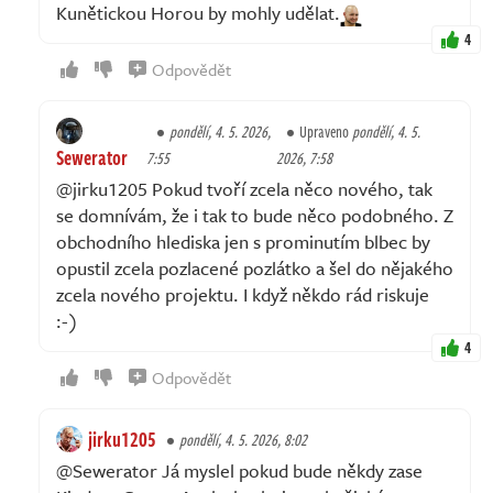
Kunětickou Horou by mohly udělat.
4
Odpovědět
pondělí, 4. 5. 2026,
Upraveno
pondělí, 4. 5.
Sewerator
7:55
2026, 7:58
@jirku1205 Pokud tvoří zcela něco nového, tak
se domnívám, že i tak to bude něco podobného. Z
obchodního hlediska jen s prominutím blbec by
opustil zcela pozlacené pozlátko a šel do nějakého
zcela nového projektu. I když někdo rád riskuje
:-)
4
Odpovědět
jirku1205
pondělí, 4. 5. 2026, 8:02
@Sewerator Já myslel pokud bude někdy zase