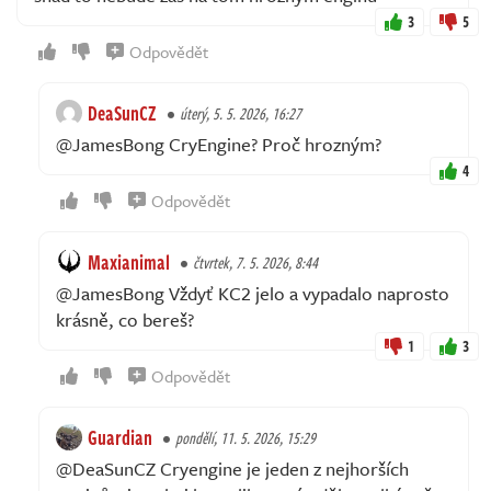
3
5
Odpovědět
DeaSunCZ
úterý, 5. 5. 2026, 16:27
@JamesBong CryEngine? Proč hrozným?
4
Odpovědět
Maxianimal
čtvrtek, 7. 5. 2026, 8:44
@JamesBong Vždyť KC2 jelo a vypadalo naprosto
krásně, co bereš?
1
3
Odpovědět
Guardian
pondělí, 11. 5. 2026, 15:29
@DeaSunCZ Cryengine je jeden z nejhorších