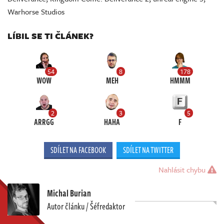
Warhorse Studios
LÍBIL SE TI ČLÁNEK?
54
8
178
WOW
MEH
HMMM
2
3
5
ARRGG
HAHA
F
SDÍLET NA FACEBOOK
SDÍLET NA TWITTER
Nahlásit chybu
Michal Burian
Autor článku / Šéfredaktor