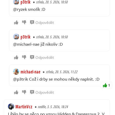
p3trik
středa, 20. 5. 2026, 10:50
@ryzek smolík :D
Odpovědět
p3trik
středa, 20. 5. 2026, 10:50
@michael-nae již nikoliv :D
Odpovědět
michael-nae
středa, 20. 5. 2026, 11:22
@p3trik Což i drby se mohou někdy naplnit. :D
1
Odpovědět
MartinVcz
neděle, 3. 5. 2026, 18:24
Líbilo by se něco po vzoru Hidden & Dangerous 2. V