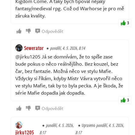
Kigdom Come. A taky bych tipoval nějaký
fantasy/medieval rpg. Což od Warhorse je pro mě
záruka kvality.
3
Odpovědět
Sewerator
pondělí, 4. 5. 2026, 8:14
@jirku1205 Já se domnívám, že to spíše zase
bude pokus o něco reálnějšího. Bez kouzel, bez
čar, bez fantazie. Možná něco ve stylu Mafie.
Vždycky si říkám, kdyby Mistr Vávra vytvořil něco
ve stylu Mafie, tak by to byla pecka. A je škoda, že
série Mafie dopadla jak dopadla.
3
Odpovědět
pondělí, 4. 5. 2026,
Upraveno
pondělí, 4. 5. 2026,
jirku1205
8:17
8:17