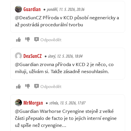
Guardian
pondělí, 11. 5. 2026, 20:36
@DeaSunCZ Příroda v KCD působí negenericky a
až postrádá procedurální tvorbu
Odpovědět
DeaSunCZ
úterý, 12. 5. 2026, 18:04
@Guardian zrovna příroda v KCD 2 je něco, co
miluji, užívám si. Takže zásadně nesouhlasím.
Odpovědět
MrMorgan
středa, 13. 5. 2026, 17:07
@Guardian Warhorse Cryengine stejně z velké
části přepsalo de facto je to jejich interní engine
už spíše než cryengine...