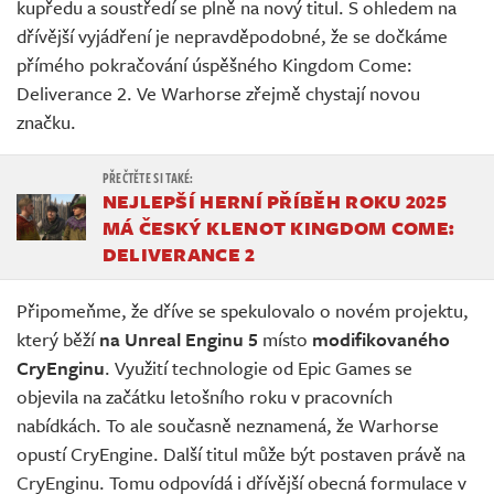
kupředu a soustředí se plně na nový titul. S ohledem na
dřívější vyjádření je nepravděpodobné, že se dočkáme
přímého pokračování úspěšného Kingdom Come:
Deliverance 2. Ve Warhorse zřejmě chystají novou
značku.
NEJLEPŠÍ HERNÍ PŘÍBĚH ROKU 2025
MÁ ČESKÝ KLENOT KINGDOM COME:
DELIVERANCE 2
Připomeňme, že dříve se spekulovalo o novém projektu,
který běží
na Unreal Enginu 5
místo
modifikovaného
CryEnginu
. Využití technologie od Epic Games se
objevila na začátku letošního roku v pracovních
nabídkách. To ale současně neznamená, že Warhorse
opustí CryEngine. Další titul může být postaven právě na
CryEnginu. Tomu odpovídá i dřívější obecná formulace v