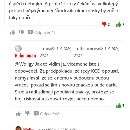
úspěch nebojím. A proložit roky čekání na velkolepý
projekt nějakými menšími kvalitními kousky by znělo
taky dobře.
2
7
Odpovědět
neděle, 3. 5. 2026,
Upraveno
neděle, 3. 5. 2026,
Huholoman
20:01
20:01
@Wollgy Jak to vidim ja, vicemene jste si
odpovedel. Za predpokladu, ze tedy KCD opousti,
nemyslim si, ze se k nemu v budoucnu budou
vracet, pokud se jim s novou znackou bude darit.
Studia radi zdimaji popularni znacky, protoze se
boji riskovat a zkouset rozjet neco noveho.
3
Odpovědět
Wollgy
pondělí, 4. 5. 2026, 1:58