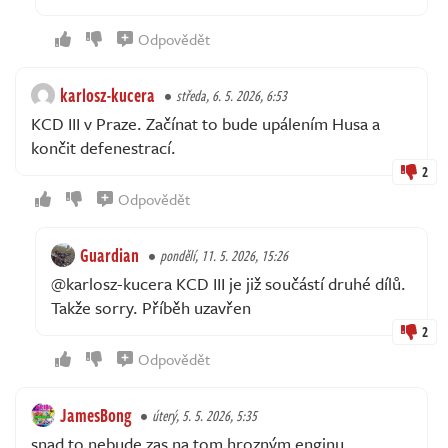
Odpovědět
karlosz-kucera
středa, 6. 5. 2026, 6:53
KCD III v Praze. Začínat to bude upálením Husa a
končit defenestrací.
2
Odpovědět
Guardian
pondělí, 11. 5. 2026, 15:26
@karlosz-kucera KCD III je již součástí druhé dílů.
Takže sorry. Příběh uzavřen
2
Odpovědět
JamesBong
úterý, 5. 5. 2026, 5:35
snad to nebude zas na tom hrozným enginu