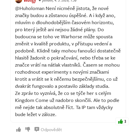
@Huholoman Není nicméně jistota, že nové
značky budou a zůstanou úspěšné. A i když ano,
mluvím o dlouhodobějším časovém horizontu,
pro který ještě ani nejsou žádné plány. Do
budoucna se toho ve Warhorse může spousta
změnit v kvalitě produktu, v přístupu vedení a
podobně. Klidně taky mohou fanoušci dostatečně
hlasitě žadonit o pokračování, nebo třeba se ke
značce vrátí na nátlak vlastníků. Časem se mohou
rozhodnout experimenty s novými značkami
krotit a vrátit se k něčemu bezpečnějšímu, co už
dvakrát fungovalo a postavilo základy studia.
Ze zpráv to vyznívá, že co se týče her s celým
Kingdom Come už nadobro skončili. Ale to podle
mě nejde tak absolutně říct. Ta IP tam vždycky
bude ležet v záloze.
3
Odpovědět