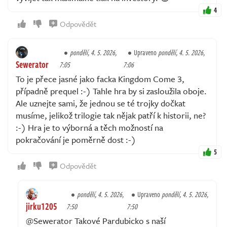
4
Odpovědět
pondělí, 4. 5. 2026,
Upraveno
pondělí, 4. 5. 2026,
Sewerator
7:05
7:06
To je přece jasné jako facka Kingdom Come 3,
případně prequel :-) Tahle hra by si zasloužila oboje.
Ale uznejte sami, že jednou se té trojky dočkat
musíme, jelikož trilogie tak nějak patří k historii, ne?
:-) Hra je to výborná a těch možností na
pokračování je poměrně dost :-)
5
Odpovědět
pondělí, 4. 5. 2026,
Upraveno
pondělí, 4. 5. 2026,
jirku1205
7:50
7:50
@Sewerator Takové Pardubicko s naší