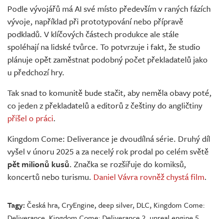
Podle vývojářů má AI své místo především v raných fázích
vývoje, například při prototypování nebo přípravě
podkladů. V klíčových částech produkce ale stále
spoléhají na lidské tvůrce. To potvrzuje i fakt, že studio
plánuje opět zaměstnat podobný počet překladatelů jako
u předchozí hry.
Tak snad to komunitě bude stačit, aby neměla obavy poté,
co jeden z překladatelů a editorů z češtiny do angličtiny
přišel o práci
.
Kingdom Come: Deliverance je dvoudílná série. Druhý díl
vyšel v únoru 2025 a za necelý rok prodal po celém světě
pět milionů kusů
. Značka se rozšiřuje do komiksů,
koncertů nebo turismu.
Daniel Vávra rovněž chystá film
.
Tagy:
Česká hra
,
CryEngine
,
deep silver
,
DLC
,
Kingdom Come:
Deliverance
,
Kingdom Come: Deliverance 2
,
unreal engine 5
,