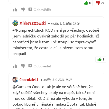
8
25
Odpovědět
MikkoVazzowski
neděle, 3. 5. 2026, 18:06
@Rumprechtduch KCD není pro všechny, osobně
jsem jedničku dvakrát zahodil po pár hodinách, až
napotřetí jsem k tomu přistoupil se “správným”
mindsetem, že cesta je cíl, a rázem jsem tomu
propadl
9
Odpovědět
ChocolateJJ
neděle, 3. 5. 2026, 18:27
@Garaken Ono to tak je ale ve většině her, že
když uděláš všechny ukoly na mapě, tak už není
moc co dělat. KCD 2 má ale výhodu v tom, že
pokud libuješ v nějaké simulaci života, tak klidně