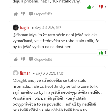
dějů a příběhů, než 1, 10x natahovaný.
2
2
Odpovědět
baglik
úterý, 5. 5. 2026, 7:37
@fisman Myslím že tato série není ještě zdaleka
vymačkaná, ve středověku se toho stalo tolik, že
by to ještě vydalo na na dost her.
4
Odpovědět
fisman
úterý, 5. 5. 2026, 11:21
@baglik ano, ve středověku se toho stalo
hromadu... ale za život Jindry se toho zase tolik
zajímavého co by hra ještě neodvyprávěla nedělo.
Prostě měli plán, měli příběh který chtěli
odvyprávět a to se povedlo. Teď už by nedělali
hru kvůli příběhu, ale příběh kvůli hry a to