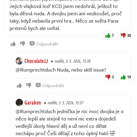
Jejich vlajková loď KCD jsem nedohrál, jelikož to
byla děsná nuda. A dvojku jsem ani nezkoušel, proč
taky, když nebavila první hra.. Něco ze světa Pana
prstenů bych ale uvítal.
7
30
Odpovědět
ChocolateJJ
neděle, 3. 5. 2026, 15:38
@Rumprechtduch Nuda, nebo skill issue?
3
19
Odpovědět
Garaken
neděle, 3. 5. 2026, 15:57
@Rumprechtduch jednička je nic moc dvojka je o
něco lepší ale stejně to není nic extra dojedeš
vedlejší úkoly hlavní děj a už není co dělat
nechápu proč Češi dělají z toho úplný haló 🤣