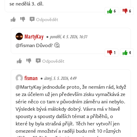
se nedělá 3. díl.
6
6
Odpovědět
MartyKay
pondělí, 4. 5. 2026, 16:31
@fisman Důvod? 🤔
1
4
Odpovědět
fisman
úterý, 5. 5. 2026, 4:49
@MartyKay jednoduše proto, že nemám rád, když
se za účelem už jen především zisku vymačkává ze
série něco co tam v původním záměru ani nebylo.
Výsledek bývá málokdy dobrý. Vávra má v hlavě
spousty a spousty dalších témat a příběhů, o
které by byla strašná přijít. Těch her vytvoří jen
omezené množství a raději budu mít 10 různých