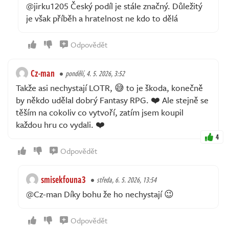
@jirku1205 Český podíl je stále značný. Důležitý
je však příběh a hratelnost ne kdo to dělá
Odpovědět
Cz-man
pondělí, 4. 5. 2026, 3:52
Takže asi nechystají LOTR, 😅 to je škoda, konečně
by někdo udělal dobrý Fantasy RPG. ❤️ Ale stejně se
těším na cokoliv co vytvoří, zatím jsem koupil
každou hru co vydali. ❤️
4
Odpovědět
smisekfouna3
středa, 6. 5. 2026, 13:54
@Cz-man Díky bohu že ho nechystají 😉
Odpovědět