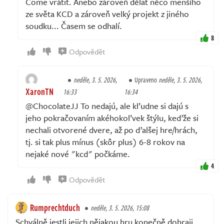
Come vrátit. Anebo zároveň dělat něco menšího
ze světa KCD a zároveň velký projekt z jiného
soudku... Časem se odhalí.
8
Odpovědět
neděle, 3. 5. 2026,
Upraveno
neděle, 3. 5. 2026,
XaronTN
16:33
16:34
@ChocolateJJ To nedajú, ale kľudne si dajú s
jeho pokračovaním akéhokoľvek štýlu, keďže si
nechali otvorené dvere, až po ďalšej hre/hrách,
tj. si tak plus mínus (skôr plus) 6-8 rokov na
nejaké nové "kcd" počkáme.
4
Odpovědět
Rumprechtduch
neděle, 3. 5. 2026, 15:08
Schválně jestli jejich nějakou hru konečně dohraji.