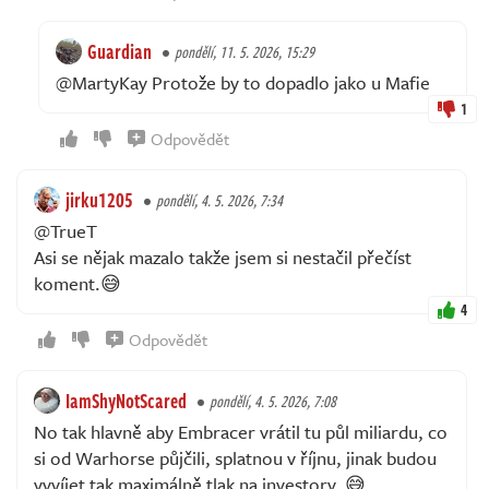
Guardian
pondělí, 11. 5. 2026, 15:29
@MartyKay Protože by to dopadlo jako u Mafie
1
Odpovědět
jirku1205
pondělí, 4. 5. 2026, 7:34
@TrueT
Asi se nějak mazalo takže jsem si nestačil přečíst
koment.😅
4
Odpovědět
IamShyNotScared
pondělí, 4. 5. 2026, 7:08
No tak hlavně aby Embracer vrátil tu půl miliardu, co
si od Warhorse půjčili, splatnou v říjnu, jinak budou
vyvíjet tak maximálně tlak na investory. 😅