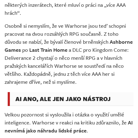
některých inzerátech, které mluví o práci na „více AAA
hrách“.
Osobně si nemyslím, že ve Warhorse jsou teď schopni
pracovat na dvou rozsáhlých RPG současně. Z toho
důvodu se nabízí, že bývalí členové brněnských
Ashborne
Games
po
Last Train Home
a DLC pro Kingdom Come:
Deliverance 2 chystají o něco menší RPG a v hlavních
pražských kancelářích Warhorse se soustředí na něco
většího. Každopádně, jednu z těch více AAA her si
zahrajeme dříve, než si myslíme.
AI ANO, ALE JEN JAKO NÁSTROJ
Velkou pozornost si vysloužila i otázka o využití umělé
inteligence. Warhorse v reakci na kritiku zdůraznilo, že
AI
nevnímá jako náhradu lidské práce
.