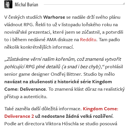
Živě
Michal Burian
V českých studiích
Warhorse
se nadále drží svého plánu
vládnout RPG. Řekli to už v listopadu loňského roku na
novinářské prezentaci, které jsem se zúčastnil, a potvrdili
to i během nedávné AMA diskuze na
Redditu
. Tam padlo
několik konkrétnějších informací.
„Zůstáváme věrní našim kořenům, což znamená vytvořit
pohlcující RPG plné detailů (a snad i bez chyb),“
prohlásil
senior game designer Ondřej Bittner. Studio by mělo
navázat na zkušenosti z historické série Kingdom
Come: Deliverance
. To znamená klást důraz na realistický
přístup a autenticitu.
Také zazněla další důležitá informace.
Kingdom Come:
Deliverance 2
už nedostane žádná velká rozšíření
.
Podle art directora Viktora Höschla se studio posouvá