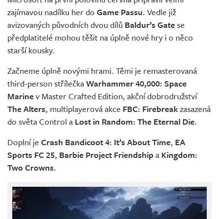
Živě
zajímavou nadílku her do
Game Passu
. Vedle již
avizovaných původních dvou dílů
Baldur’s Gate
se
předplatitelé mohou těšit na úplně nové hry i o něco
starší kousky.
Začneme úplně novými hrami. Těmi je remasterovaná
third-person střílečka
Warhammer 40,000: Space
Marine
v Master Crafted Edition, akční dobrodružství
The Alters
, multiplayerová akce
FBC: Firebreak
zasazená
do světa Control a
Lost in Random: The Eternal Die
.
Doplní je
Crash Bandicoot 4: It’s About Time
,
EA
Sports FC 25
,
Barbie Project Friendship
a
Kingdom:
Two Crowns
.