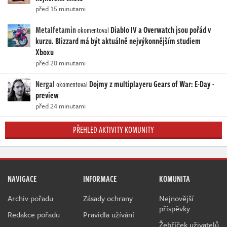
před 15 minutami
Metalfetamin
Diablo IV a Overwatch jsou pořád v
okomentoval
kurzu. Blizzard má být aktuálně nejvýkonnějším studiem
Xboxu
před 20 minutami
Nergal
Dojmy z multiplayeru Gears of War: E-Day -
okomentoval
preview
před 24 minutami
PŘEHLED AKTIVITY KOMUNITY
NAVIGACE
INFORMACE
KOMUNITA
Archiv pořadu
Zásady ochrany
Nejnovější
příspěvky
Redakce pořadu
Pravidla užívání
Žebříček uživatelů