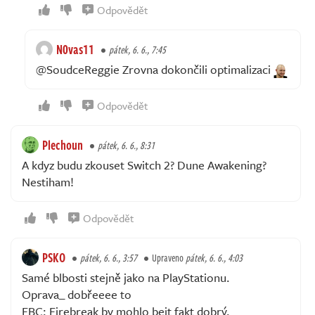
Odpovědět
N0vas11
pátek, 6. 6., 7:45
@SoudceReggie Zrovna dokončili optimalizaci
Odpovědět
Plechoun
pátek, 6. 6., 8:31
A kdyz budu zkouset Switch 2? Dune Awakening?
Nestiham!
Odpovědět
PSKO
pátek, 6. 6., 3:57
Upraveno
pátek, 6. 6., 4:03
Samé blbosti stejně jako na PlayStationu.
Oprava_ dobřeeee to
FBC: Firebreak by mohlo bejt fakt dobrý.