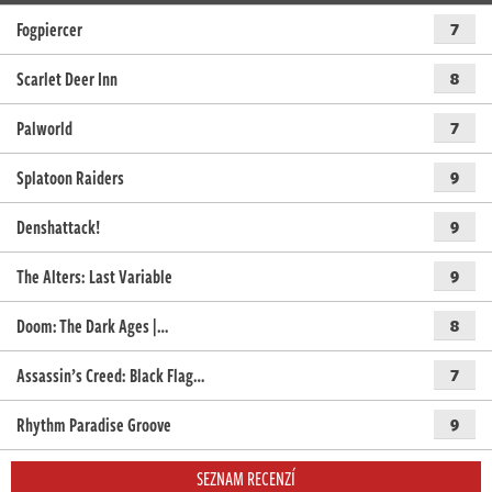
Fogpiercer
7
Scarlet Deer Inn
8
Palworld
7
Splatoon Raiders
9
Denshattack!
9
The Alters: Last Variable
9
Doom: The Dark Ages |…
8
Assassin’s Creed: Black Flag…
7
Rhythm Paradise Groove
9
SEZNAM RECENZÍ