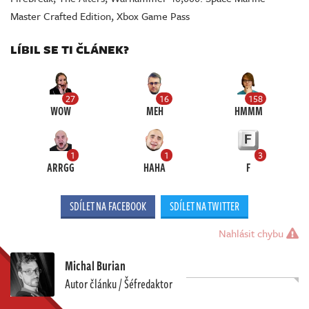
Master Crafted Edition
,
Xbox Game Pass
LÍBIL SE TI ČLÁNEK?
27
16
158
WOW
MEH
HMMM
1
1
3
ARRGG
HAHA
F
SDÍLET NA FACEBOOK
SDÍLET NA TWITTER
Nahlásit chybu
Michal Burian
Autor článku / Šéfredaktor