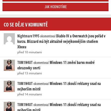
JAK HODNOTÍME
CO SE DĚJE V KOMUNITĚ
Nightmare1995
Diablo IV a Overwatch jsou pořád v
okomentoval
kurzu. Blizzard má být aktuálně nejvýkonnějším studiem
Xboxu
před 10 minutami
T0M1N4UT
Windows 11 změní barvu modré
okomentoval
obrazovky smrti
před 13 minutami
T0M1N4UT
Windows 11 zkouší reklamy snad na
okomentoval
nejhorším místě
před 14 minutami
T0M1N4UT
Windows 11 zkouší reklamy snad na
okomentoval
nejhorším místě