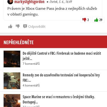
markyslightsgordon
čtvrtek, 5. 6., 16:49
Právem je Xbox Game Pass jedna z nejlepších služeb
v oblasti gamingu.
2
29
Odpovědět
NEPŘEHLÉDNĚTE
Do dějiště Control v FBC: Firebreak se budeme moci vrátit
ještě…
7 komentářů
Remedy zve do uzavřeného testování své kooperační hry
FBC:…
4 komentářů
Space Marine se vrací v remasteru s českými titulky.
Dostupný…