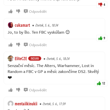
4
Odpovědět
cukamart
čtvrtek, 5. 6., 18:34
Jo, to by šlo. Ten FBC vyskúšam 😊
9
Odpovědět
EliteCZE
INDIAN
čtvrtek, 5. 6., 18:24
Senzační měsíc. The Alters, Warhammer, Lost in
Random a FBC v GP a měsíc zakončíme DS2. Skvělý
❤️
12
Odpovědět
mentaiikinukii
čtvrtek, 5. 6., 17:39