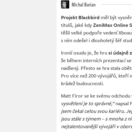
Michal Burian
Projekt Blackbird
měl být vysně
titulů, jaké kdy
ZeniMax Online S
těšil velké podpoře vedení Xboxu,
s ním odešel i dlouholetý šéf stud
Ironií osudu je, že hru
si údajně 
že během interních prezentací se
nadšený. Přesto se hra stala obě
Pro více než 200 vývojářů, kteří 
krádež budoucnosti.
Matt Firor se ke svému odchodu vy
vysvětlení je to správné,“
napsal 
jsem čekal celou svou kariéru. Je
jsou stále s týmem – s mnoha z nic
nejtalentovanější vývojáři v obor