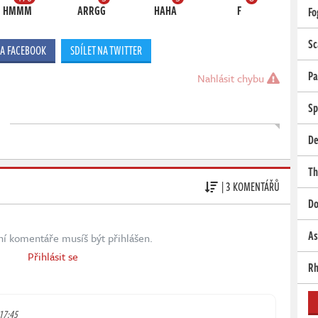
HMMM
ARRGG
HAHA
F
Fo
Sc
NA FACEBOOK
SDÍLET NA TWITTER
Pa
Nahlásit chybu
Sp
De
Th
| 3 KOMENTÁŘŮ
Do
As
ní komentáře musíš být přihlášen.
Přihlásit se
Rh
 17:45