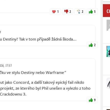
C
1
2
2
5
4
ylu Destiny? Tak v tom případě žádná škoda...
2
2026, 17:51
lečku ve stylu Destiny nebo Warframe"
 jako Concord, a další takový epický fail nikdo
 projekt, ze kterého byl Phil unešen a vylezlo z toho
 Crackdownu 3.
9