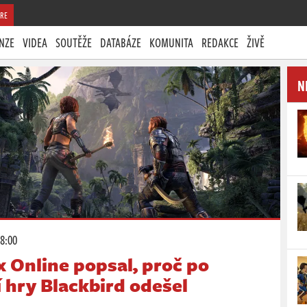
RE
NZE
VIDEA
SOUTĚŽE
DATABÁZE
KOMUNITA
REDAKCE
ŽIVĚ
N
18:00
 Online popsal, proč po
 hry Blackbird odešel