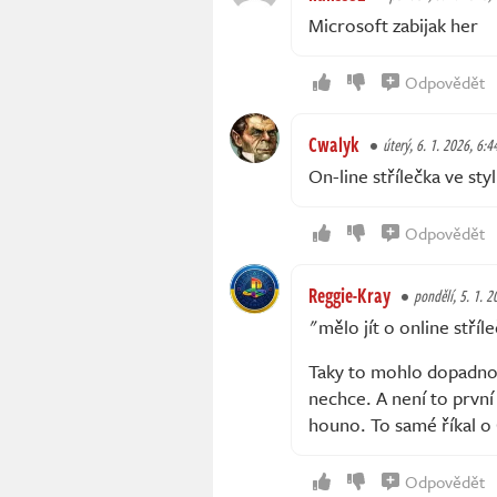
Microsoft zabijak her
Odpovědět
Cwalyk
úterý, 6. 1. 2026, 6:4
On-line střílečka ve st
Odpovědět
Reggie-Kray
pondělí, 5. 1. 
"mělo jít o online stří
Taky to mohlo dopadnout
nechce. A není to první
houno. To samé říkal o
Odpovědět