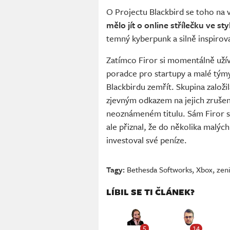
O Projectu Blackbird se toho na 
mělo jít o online střílečku ve 
temný kyberpunk a silně inspiro
Zatímco Firor si momentálně užív
poradce pro startupy a malé tým
Blackbirdu zemřít. Skupina založi
zjevným odkazem na jejich zrušen
neoznámeném titulu. Sám Firor si
ale přiznal, že do několika malých
investoval své peníze.
Tagy:
Bethesda Softworks
,
Xbox
,
zen
LÍBIL SE TI ČLÁNEK?
5
14