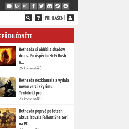
PŘIHLÁŠENÍ
EPŘEHLÉDNĚTE
Bethesda si oblíbila shadow
drops. Po úspěchu Hi-Fi Rush
a…
25 komentářů
Bethesda nezklamala a vydala
novou verzi Skyrimu.
Tentokrát pro…
23 komentářů
Bethesda poprvé po letech
aktualizovala Fallout Shelter i
na PC