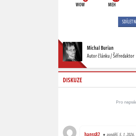
WOW
MEH
SDÍLET 
Michal Burian
Autor článku / Šéfredaktor
DISKUZE
Pro napsá
hanss82
pondělí, 5. 1. 2026,