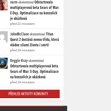
narm
Odstartovala
okomentoval
multiplayerová beta Gears of War:
E-Day. Optimalizace na konzolích
je ukázková
před 22 minutami
JohnMcClane
Titan
okomentoval
Quest 2 dostává novou třídu, která
vládne silami života i smrti
před 24 minutami
Reggie-Kray
okomentoval
Odstartovala multiplayerová beta
Gears of War: E-Day. Optimalizace
na konzolích je ukázková
před 24 minutami
PŘEHLED AKTIVITY KOMUNITY