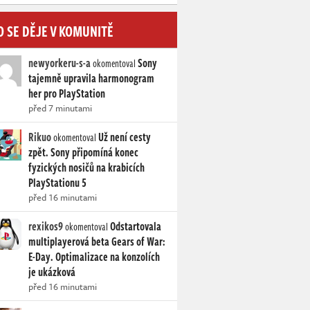
O SE DĚJE V KOMUNITĚ
newyorkeru-s-a
Sony
okomentoval
tajemně upravila harmonogram
her pro PlayStation
před 7 minutami
Rikuo
Už není cesty
okomentoval
zpět. Sony připomíná konec
fyzických nosičů na krabicích
PlayStationu 5
před 16 minutami
rexikos9
Odstartovala
okomentoval
multiplayerová beta Gears of War:
E-Day. Optimalizace na konzolích
je ukázková
před 16 minutami