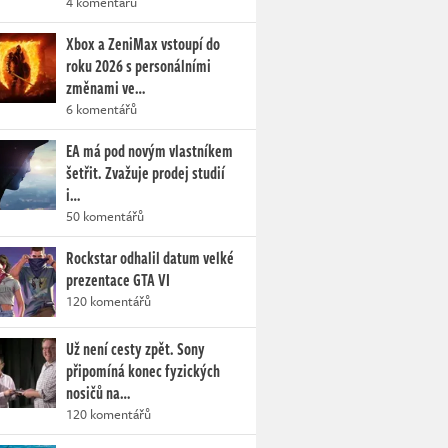
4 komentářů
Xbox a ZeniMax vstoupí do
roku 2026 s personálními
změnami ve…
6 komentářů
EA má pod novým vlastníkem
šetřit. Zvažuje prodej studií
i…
50 komentářů
Rockstar odhalil datum velké
prezentace GTA VI
120 komentářů
Už není cesty zpět. Sony
připomíná konec fyzických
nosičů na…
120 komentářů