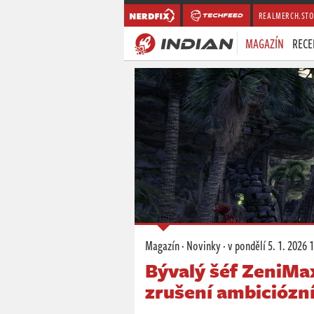
REALMERCH.STO
MAGAZÍN
RECE
Magazín
·
Novinky
·
v pondělí
5. 1. 2026 
Bývalý šéf ZeniMax
zrušení ambiciózní