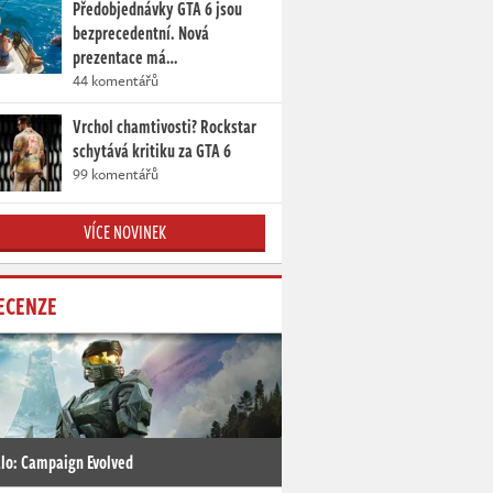
Předobjednávky GTA 6 jsou
bezprecedentní. Nová
prezentace má…
44 komentářů
Vrchol chamtivosti? Rockstar
schytává kritiku za GTA 6
99 komentářů
VÍCE NOVINEK
ECENZE
lo: Campaign Evolved