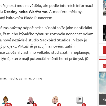
veřejnosti moc nevědělo, ale podle interních informací
stylu Destiny nebo Warframe
. Atmosféra měla být
vaný kultovním Blade Runnerem.
á zasloužený odpočinek a působí spíše jako neoficiální
y, část jeho bývalého týmu se rozhodla nenechat odkaz
la nové nezávislé studio
Sackbird Studios
. Název je
ý projekt. Aktuálně pracují na novém, zatím
ce založení vlastního velkého studia zatím neplánuje,
 týmů, které mají potenciál změnit herní průmysl, již
R
imax media
,
zenimax online
Ha
170
3
5
8