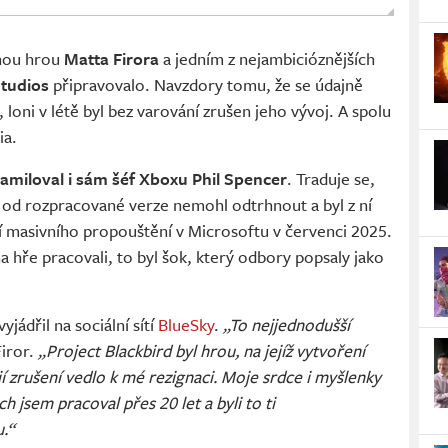
nou hrou
Matta Firora
a jedním z nejambicióznějších
tudios
připravovalo. Navzdory tomu, že se údajně
 loni v létě byl bez varování zrušen jeho vývoj. A spolu
ia.
zamiloval i sám šéf Xboxu Phil Spencer
. Traduje se,
 od rozpracované verze nemohl odtrhnout a byl z ní
tí masivního propouštění v Microsoftu v červenci 2025.
na hře pracovali, to byl šok, který odbory popsaly jako
jádřil na sociální sítí
BlueSky
.
„To nejjednodušší
Firor.
„Project Blackbird byl hrou, na jejíž vytvoření
jí zrušení vedlo k mé rezignaci. Moje srdce i myšlenky
h jsem pracoval přes 20 let a byli to ti
u.“