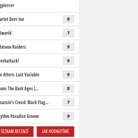
gpiercer
arlet Deer Inn
8
lworld
7
latoon Raiders
9
nshattack!
9
e Alters: Last Variable
9
om: The Dark Ages |…
8
sassin’s Creed: Black Flag…
7
ythm Paradise Groove
9
SEZNAM RECENZÍ
JAK HODNOTÍME