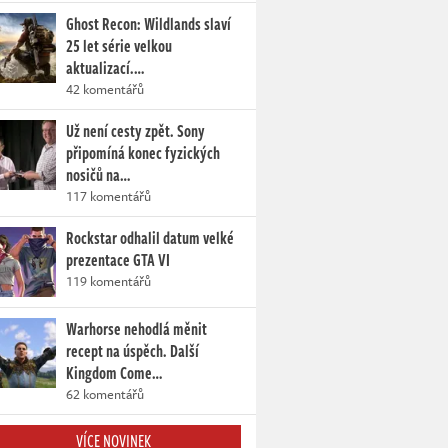
Ghost Recon: Wildlands slaví
25 let série velkou
aktualizací.…
42 komentářů
Už není cesty zpět. Sony
připomíná konec fyzických
nosičů na…
117 komentářů
Rockstar odhalil datum velké
prezentace GTA VI
119 komentářů
Warhorse nehodlá měnit
recept na úspěch. Další
Kingdom Come…
62 komentářů
VÍCE NOVINEK