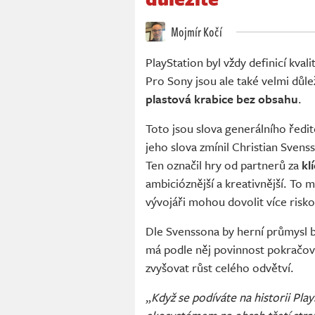
Mojmír Kočí
PlayStation byl vždy definicí kval
Pro Sony jsou ale také velmi důleži
plastová krabice bez obsahu
.
Toto jsou slova generálního ředi
jeho slova zmínil Christian Svens
Ten označil hry od partnerů za
kl
ambicióznější a kreativnější. To 
vývojáři mohou dovolit více risko
Dle Svenssona by herní průmysl bez
má podle něj povinnost pokračova
zvyšovat růst celého odvětví.
„
Když se podíváte na historii Pl