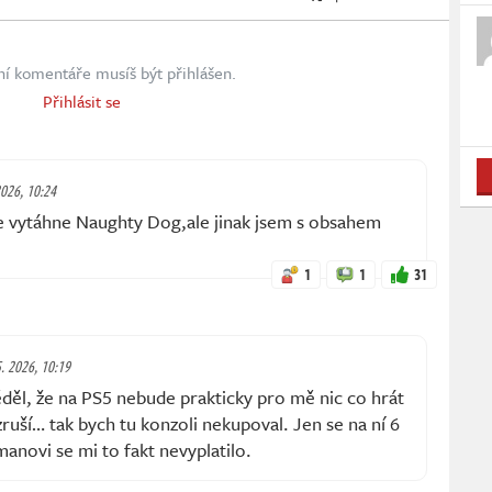
ní komentáře musíš být přihlášen.
Přihlásit se
2026, 10:24
se vytáhne Naughty Dog,ale jinak jsem s obsahem
1
1
31
5. 2026, 10:19
děl, že na PS5 nebude prakticky pro mě nic co hrát
zruší… tak bych tu konzoli nekupoval. Jen se na ní 6
-manovi se mi to fakt nevyplatilo.