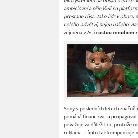
ekosystémem na obsah třetí strany
ambiciózní a přinášeli na platfo
přestane růst. Jako lídr v oboru
celého odvětví, nejen našeho vlas
zejména v Asii
rostou mnohem ry
Sony v posledních letech značně i
pomáhá financovat a propagova
považuje za důležitou, protože m
reklama. Tímto tak kompenzuje men