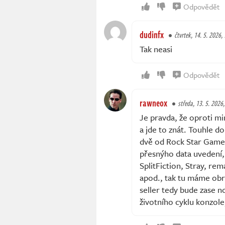
Odpovědět
dudinfx
čtvrtek, 14. 5. 2026,
Tak neasi
Odpovědět
rawneox
středa, 13. 5. 2026
Je pravda, že oproti mi
a jde to znát. Touhle d
dvě od Rock Star Games)
přesnýho data uvedení, 
SplitFiction, Stray, rem
apod., tak tu máme obro
seller tedy bude zase n
životního cyklu konzole