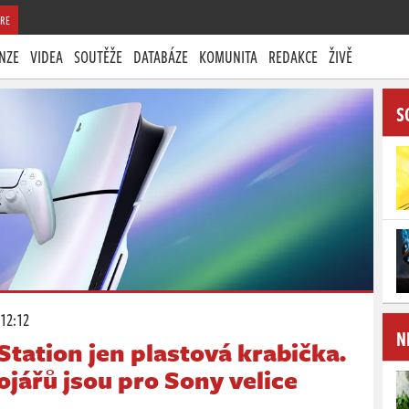
RE
NZE
VIDEA
SOUTĚŽE
DATABÁZE
KOMUNITA
REDAKCE
ŽIVĚ
S
 12:12
N
Station jen plastová krabička.
ojářů jsou pro Sony velice