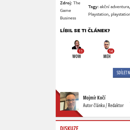
Zdroj:
The
Tagy:
akční adventura
Game
Playstation
,
playstatio
Business
LÍBIL SE TI ČLÁNEK?
11
14
WOW
MEH
SDÍLET 
Mojmír Kočí
Autor článku / Redaktor
DISKUZE