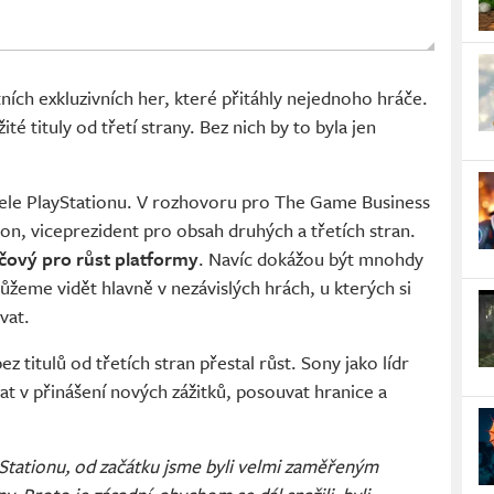
itních exkluzivních her, které přitáhly nejednoho hráče.
té tituly od třetí strany. Bez nich by to byla jen
tele PlayStationu. V rozhovoru pro The Game Business
son, viceprezident pro obsah druhých a třetích stran.
íčový pro růst platformy
. Navíc dokážou být mnohdy
můžeme vidět hlavně v nezávislých hrách, u kterých si
vat.
 titulů od třetích stran přestal růst. Sony jako lídr
t v přinášení nových zážitků, posouvat hranice a
ayStationu, od začátku jsme byli velmi zaměřeným