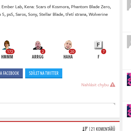
,
Ember Lab
,
Kena: Scars of Kosmora
,
Phantom Blade Zero
,
n 5
,
ps5
,
Saros
,
Sony
,
Stellar Blade
,
třetí strana
,
Wolverine
172
2
20
7
HMMM
ARRGG
HAHA
F
NA FACEBOOK
SDÍLET NA TWITTER
Nahlásit chybu
| 21 KOMENTÁŘŮ