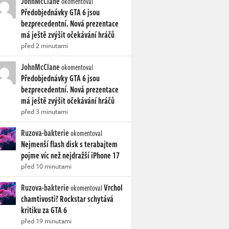
JohnMcClane
okomentoval
Předobjednávky GTA 6 jsou
bezprecedentní. Nová prezentace
má ještě zvýšit očekávání hráčů
před 2 minutami
JohnMcClane
okomentoval
Předobjednávky GTA 6 jsou
bezprecedentní. Nová prezentace
má ještě zvýšit očekávání hráčů
před 3 minutami
Ruzova-bakterie
okomentoval
Nejmenší flash disk s terabajtem
pojme víc než nejdražší iPhone 17
před 10 minutami
Ruzova-bakterie
Vrchol
okomentoval
chamtivosti? Rockstar schytává
kritiku za GTA 6
před 19 minutami