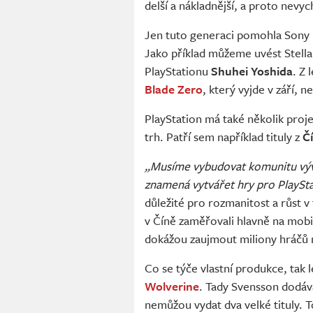
delší a nákladnější, a proto nevyc
Jen tuto generaci pomohla Sony 
Jako příklad můžeme uvést Stella
PlayStationu
Shuhei Yoshida
. Z
Blade Zero
, který vyjde v září, 
PlayStation má také několik proj
trh. Patří sem například tituly z
Č
„Musíme vybudovat komunitu vývo
znamená vytvářet hry pro PlaySt
důležité pro rozmanitost a růst v
v Číně zaměřovali hlavně na mobil
dokážou zaujmout miliony hráčů 
Co se týče vlastní produkce, tak 
Wolverine
. Tady Svensson dodává
nemůžou vydat dva velké tituly. T