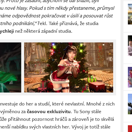
. Proto je zásadní, abychom se dál snažili, byli
rmu nové hlasy. Pokud s tím někdy přestaneme, průmysl
 máme odpovědnost pokračovat v úsilí a posouvat růst
tního podnikání,“
řekl. Také přiznává, že studia
chleji
než některá západní studia.
nvestuje do her a studií, které nevlastní. Mnohé z nich
t výměnou za
časovou exkluzivitu
. Tu Sony stále
ůže přitáhnout pozornost hráčů a zároveň je to skvělá
ší nabídku svých vlastních her. Vývoj je totiž stále