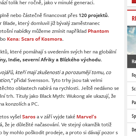
hází tolik her ročně, jako v minulé generaci.
plně nebo částečně financovat přes
120 projektů
.
R
r Blade, který domluvil již bývalý zaměstnanec
 letošní nabídky můžeme zmínit například
Phantom
nebo
Kena: Scars of Kosmora
.
ektů, které pomáhají s uvedením svých her na globální
íny, Indie, severní Afriky a Blízkého východu
.
Ha
jářů, kteří mají zkušenosti a porozumějí tomu, co
Fo
ation,“
přidal Svensson. Tyto trhy jsou tak velmi
 těchto oblastech nabírá na rychlosti. Ještě nedávno se
Sc
ní trh. Tituly jako Black Myth: Wukong ale ukazují, že
Pa
na konzolích a PC.
Sp
letos vyšel
Saros
a v září vyjde také
Marvel's
, že je důležité načasování. Ve stejný okamžik totiž
De
o by mohlo poškodit prodeje, a proto si dávají pozor s