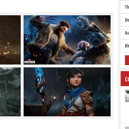
Th
Do
As
Rh
C