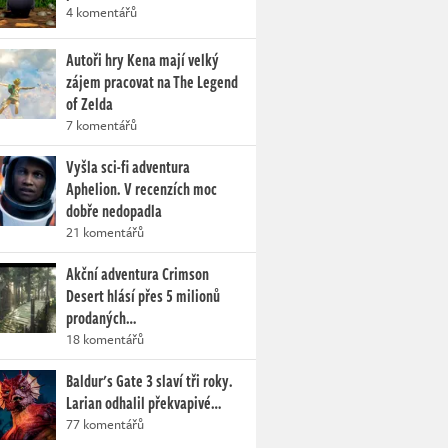
4 komentářů
Autoři hry Kena mají velký
zájem pracovat na The Legend
of Zelda
7 komentářů
Vyšla sci-fi adventura
Aphelion. V recenzích moc
dobře nedopadla
21 komentářů
Akční adventura Crimson
Desert hlásí přes 5 milionů
prodaných…
18 komentářů
Baldur's Gate 3 slaví tři roky.
Larian odhalil překvapivé…
77 komentářů