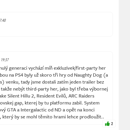
 7:40
, 19:37
nulý generaci vychází míň exkluzivek/first-party her
obou na PS4 byly už skoro tři hry od Naughty Dog (a
 venku, tady jsme dostali zatím jeden trailer bez
takže nebýt third-party her, jako byl třeba výbornej
ake Silent Hillu 2, Resident Evilů, ARC Raiders
vskej gap, kterej by tu platformu zabil. System
ový GTA a Intergalactic od ND a opět na konci
, který by se mohl těmito hrami lehce prodloužit..
2