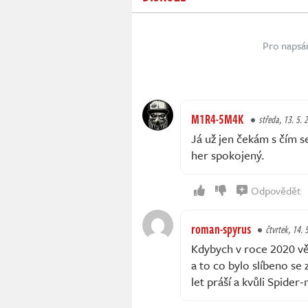
Pro napsá
M1R4-5M4K
středa, 13. 5. 
Já už jen čekám s čím 
her spokojený.
Odpovědět
roman-spyrus
čtvrtek, 14. 
Kdybych v roce 2020 vě
a to co bylo slíbeno se 
let práší a kvůli Spider