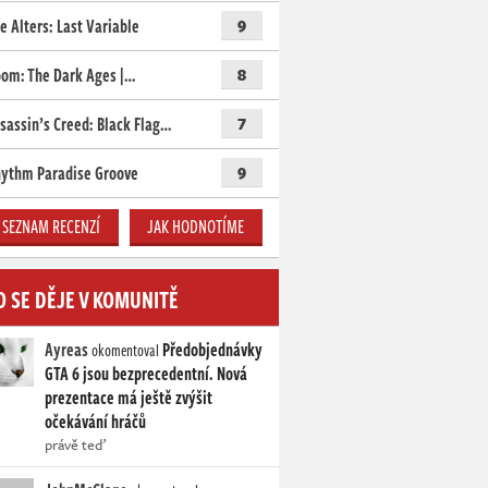
e Alters: Last Variable
9
om: The Dark Ages |…
8
sassin’s Creed: Black Flag…
7
ythm Paradise Groove
9
SEZNAM RECENZÍ
JAK HODNOTÍME
O SE DĚJE V KOMUNITĚ
Ayreas
Předobjednávky
okomentoval
GTA 6 jsou bezprecedentní. Nová
prezentace má ještě zvýšit
očekávání hráčů
právě teď