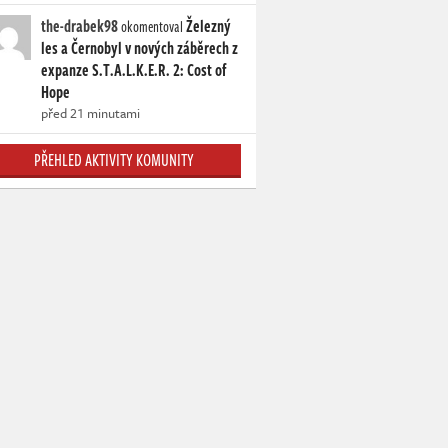
the-drabek98
Železný
okomentoval
les a Černobyl v nových záběrech z
expanze S.T.A.L.K.E.R. 2: Cost of
Hope
před 21 minutami
PŘEHLED AKTIVITY KOMUNITY