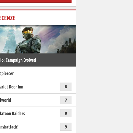
ECENZE
lo: Campaign Evolved
gpiercer
arlet Deer Inn
8
lworld
7
latoon Raiders
9
nshattack!
9