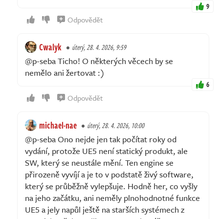
9
Odpovědět
Cwalyk
úterý, 28. 4. 2026, 9:59
@p-seba Ticho! O některých věcech by se
nemělo ani žertovat :)
6
Odpovědět
michael-nae
úterý, 28. 4. 2026, 10:00
@p-seba Ono nejde jen tak počítat roky od
vydání, protože UE5 není statický produkt, ale
SW, který se neustále mění. Ten engine se
přirozeně vyvíjí a je to v podstatě živý software,
který se průběžně vylepšuje. Hodně her, co vyšly
na jeho začátku, ani neměly plnohodnotné funkce
UE5 a jely napůl ještě na starších systémech z