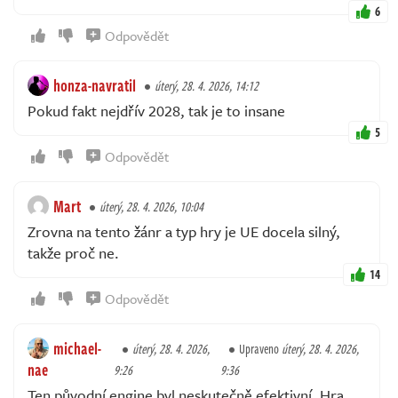
6
Odpovědět
honza-navratil
úterý, 28. 4. 2026, 14:12
Pokud fakt nejdřív 2028, tak je to insane
5
Odpovědět
Mart
úterý, 28. 4. 2026, 10:04
Zrovna na tento žánr a typ hry je UE docela silný,
takže proč ne.
14
Odpovědět
michael-
úterý, 28. 4. 2026,
Upraveno
úterý, 28. 4. 2026,
nae
9:26
9:36
Ten původní engine byl neskutečně efektivní. Hra