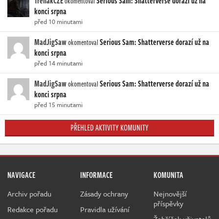
TrenakCZE
Serious Sam: Shatterverse dorazí už na
okomentoval
konci srpna
před 10 minutami
MadJigSaw
Serious Sam: Shatterverse dorazí už na
okomentoval
konci srpna
před 14 minutami
MadJigSaw
Serious Sam: Shatterverse dorazí už na
okomentoval
konci srpna
před 15 minutami
PŘEHLED AKTIVITY KOMUNITY
NAVIGACE
INFORMACE
KOMUNITA
Archiv pořadu
Zásady ochrany
Nejnovější
příspěvky
Redakce pořadu
Pravidla užívání