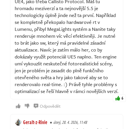
UE4, jako třeba Callisto Protocol. Máš tu
hromadu meziverzí a ta nejnovější 5.5 je
technologicky úplně jinde než ta první. Například
se kompletně překopalo hardwarové rt v
Lumenu, přibyl MegaLights systém a Nanite taky
renderuje mnohem víc věcí efektivněji. Je nutné
to brát jako sw, který má pravidelné zásadní
aktualizace. Navíc je zatím málo her, co by
dokázaly využít potenciál UE5 naplno. Ten engine
umí vykouzlit neskutečné fotorealistické scény,
jen je problém je zasadit do plně funkčního
otevřeného světa a hry jako takové aby se to
renderovalo real-time. :) Právě tyhle problémy s
optimalizací se řeší hlavně v rámci novějších verzí.
6
Odpovědět
Geralt-z-Rivie
úterý, 28. 4. 2026, 11:48