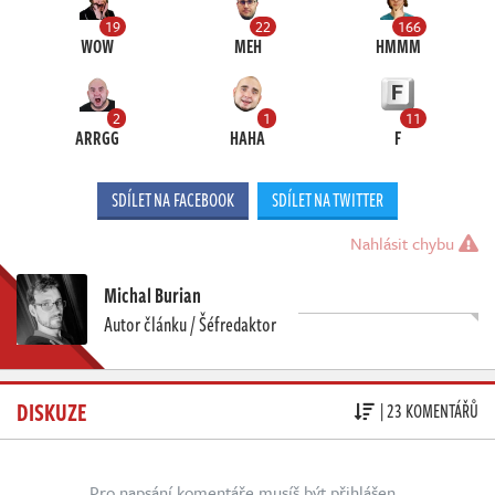
19
22
166
WOW
MEH
HMMM
2
1
11
ARRGG
HAHA
F
SDÍLET NA FACEBOOK
SDÍLET NA TWITTER
Nahlásit chybu
Michal Burian
Autor článku / Šéfredaktor
DISKUZE
| 23 KOMENTÁŘŮ
Pro napsání komentáře musíš být přihlášen.