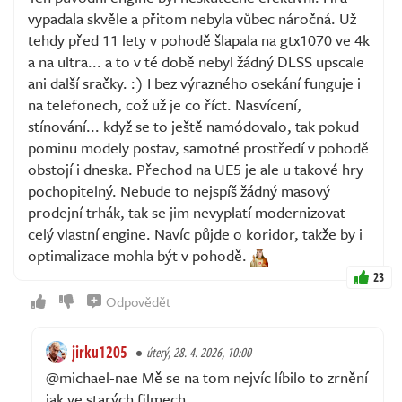
vypadala skvěle a přitom nebyla vůbec náročná. Už
tehdy před 11 lety v pohodě šlapala na gtx1070 ve 4k
a na ultra... a to v té době nebyl žádný DLSS upscale
ani další sračky. :) I bez výrazného osekání funguje i
na telefonech, což už je co říct. Nasvícení,
stínování... když se to ještě namódovalo, tak pokud
pominu modely postav, samotné prostředí v pohodě
obstojí i dneska. Přechod na UE5 je ale u takové hry
pochopitelný. Nebude to nejspíš žádný masový
prodejní trhák, tak se jim nevyplatí modernizovat
celý vlastní engine. Navíc půjde o koridor, takže by i
optimalizace mohla být v pohodě.
23
Odpovědět
jirku1205
úterý, 28. 4. 2026, 10:00
@michael-nae Mě se na tom nejvíc líbilo to zrnění
jak ve starých filmech.