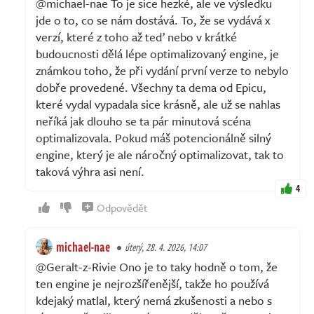
@michael-nae To je sice hezké, ale ve výsledku
jde o to, co se nám dostává. To, že se vydává x
verzí, které z toho až teď nebo v krátké
budoucnosti dělá lépe optimalizovaný engine, je
známkou toho, že při vydání první verze to nebylo
dobře provedené. Všechny ta dema od Epicu,
které vydal vypadala sice krásně, ale už se nahlas
neříká jak dlouho se ta pár minutová scéna
optimalizovala. Pokud máš potencionálně silný
engine, který je ale náročný optimalizovat, tak to
taková výhra asi není.
4
Odpovědět
michael-nae
úterý, 28. 4. 2026, 14:07
@Geralt-z-Rivie Ono je to taky hodně o tom, že
ten engine je nejrozšířenější, takže ho používá
kdejaký matlal, který nemá zkušenosti a nebo s