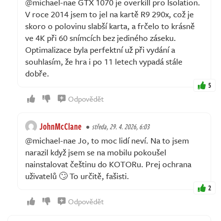
@michael-nae GTX 1070 je overkill pro Isolation.
V roce 2014 jsem to jel na kartě R9 290x, což je
skoro o polovinu slabší karta, a frčelo to krásně
ve 4K při 60 snímcích bez jediného záseku.
Optimalizace byla perfektní už při vydání a
souhlasím, že hra i po 11 letech vypadá stále
dobře.
5
Odpovědět
JohnMcClane
středa, 29. 4. 2026, 6:03
@michael-nae Jo, to moc lidí neví. Na to jsem
narazil když jsem se na mobilu pokoušel
nainstalovat češtinu do KOTORu. Prej ochrana
uživatelů 🙄 To určitě, fašisti.
2
Odpovědět