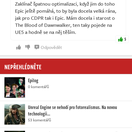
Zaklínač špatnou optimalizaci, když jim do toho
Epic ještě pomáhá, to by byla docela velká rána,
jak pro CDPR tak i Epic. Mám docela i starost o
The Blood of Dawnwalker, ten taky pojede na
UE5 a hodně se na něj těším.
5
Odpovědět
NEPŘEHLÉDNĚTE
Epilog
0 komentářů
Unreal Engine se nehodí pro fotorealismus. Na novou
technologii…
53 komentářů