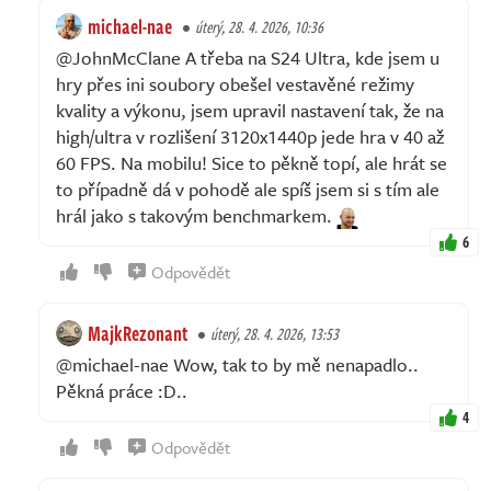
michael-nae
úterý, 28. 4. 2026, 10:36
@JohnMcClane A třeba na S24 Ultra, kde jsem u
hry přes ini soubory obešel vestavěné režimy
kvality a výkonu, jsem upravil nastavení tak, že na
high/ultra v rozlišení 3120x1440p jede hra v 40 až
60 FPS. Na mobilu! Sice to pěkně topí, ale hrát se
to případně dá v pohodě ale spíš jsem si s tím ale
hrál jako s takovým benchmarkem.
6
Odpovědět
MajkRezonant
úterý, 28. 4. 2026, 13:53
@michael-nae Wow, tak to by mě nenapadlo..
Pěkná práce :D..
4
Odpovědět