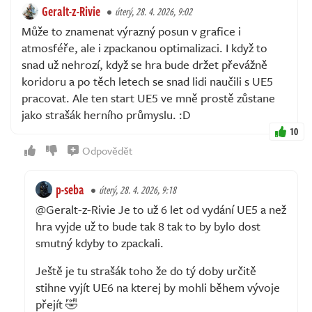
Geralt-z-Rivie
úterý, 28. 4. 2026, 9:02
Může to znamenat výrazný posun v grafice i
atmosféře, ale i zpackanou optimalizaci. I když to
snad už nehrozí, když se hra bude držet převážně
koridoru a po těch letech se snad lidi naučili s UE5
pracovat. Ale ten start UE5 ve mně prostě zůstane
jako strašák herního průmyslu. :D
10
Odpovědět
p-seba
úterý, 28. 4. 2026, 9:18
@Geralt-z-Rivie Je to už 6 let od vydání UE5 a než
hra vyjde už to bude tak 8 tak to by bylo dost
smutný kdyby to zpackali.
Ještě je tu strašák toho že do tý doby určitě
stihne vyjít UE6 na kterej by mohli během vývoje
přejít 🤣