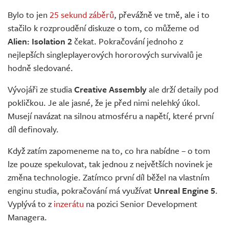
Živě
Bylo to jen
25 sekund záběrů
, převážně ve tmě, ale i to
stačilo k rozproudění diskuze o tom, co můžeme od
Alien: Isolation 2
čekat. Pokračování jednoho z
nejlepších singleplayerových hororových survivalů je
hodně sledované.
Vývojáři ze studia
Creative Assembly
ale drží detaily pod
pokličkou. Je ale jasné, že je před nimi nelehký úkol.
Musejí navázat na silnou atmosféru a napětí, které první
díl definovaly.
Když zatím zapomeneme na to, co hra nabídne – o tom
lze pouze spekulovat, tak jednou z největších novinek je
změna technologie. Zatímco první díl běžel na vlastním
enginu studia, pokračování má využívat
Unreal Engine 5
.
Vyplývá to z
inzerátu
na pozici Senior Development
Managera.