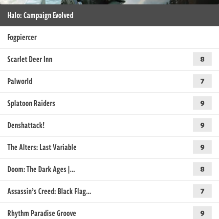
Halo: Campaign Evolved
Fogpiercer
Scarlet Deer Inn
8
Palworld
7
Splatoon Raiders
9
Denshattack!
9
The Alters: Last Variable
9
Doom: The Dark Ages |…
8
Assassin’s Creed: Black Flag…
7
Rhythm Paradise Groove
9