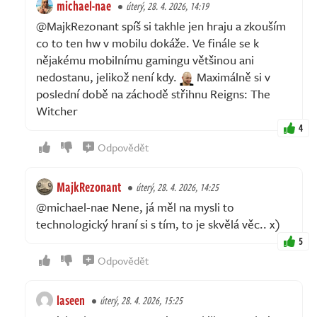
michael-nae
úterý, 28. 4. 2026, 14:19
@MajkRezonant spíš si takhle jen hraju a zkouším
co to ten hw v mobilu dokáže. Ve finále se k
nějakému mobilnímu gamingu většinou ani
nedostanu, jelikož není kdy.
Maximálně si v
poslední době na záchodě střihnu Reigns: The
Witcher
4
Odpovědět
MajkRezonant
úterý, 28. 4. 2026, 14:25
@michael-nae Nene, já měl na mysli to
technologický hraní si s tím, to je skvělá věc.. x)
5
Odpovědět
laseen
úterý, 28. 4. 2026, 15:25