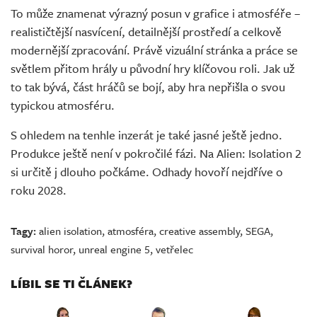
To může znamenat výrazný posun v grafice i atmosféře –
realističtější nasvícení, detailnější prostředí a celkově
modernější zpracování. Právě vizuální stránka a práce se
světlem přitom hrály u původní hry klíčovou roli. Jak už
to tak bývá, část hráčů se bojí, aby hra nepřišla o svou
typickou atmosféru.
S ohledem na tenhle inzerát je také jasné ještě jedno.
Produkce ještě není v pokročilé fázi. Na Alien: Isolation 2
si určitě j dlouho počkáme. Odhady hovoří nejdříve o
roku 2028.
Tagy:
alien isolation
,
atmosféra
,
creative assembly
,
SEGA
,
survival horor
,
unreal engine 5
,
vetřelec
LÍBIL SE TI ČLÁNEK?