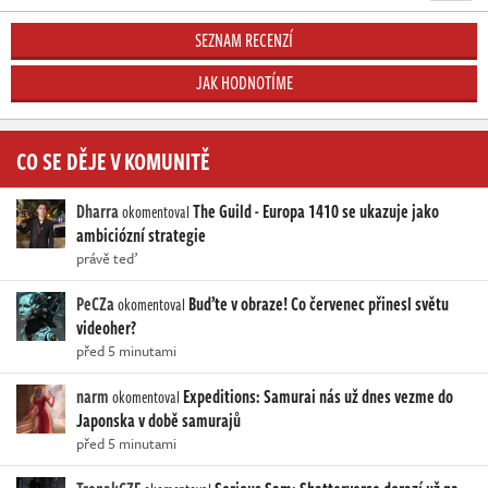
SEZNAM RECENZÍ
JAK HODNOTÍME
CO SE DĚJE V KOMUNITĚ
Dharra
The Guild - Europa 1410 se ukazuje jako
okomentoval
ambiciózní strategie
právě teď
PeCZa
Buďte v obraze! Co červenec přinesl světu
okomentoval
videoher?
před 5 minutami
narm
Expeditions: Samurai nás už dnes vezme do
okomentoval
Japonska v době samurajů
před 5 minutami