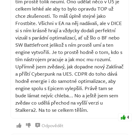
tím prostě tolik neumí. Ono udělat něco v U5 je
celkem lehké ale aby to bylo opravdu TOP už
chce zkušenosti. To máš úplně stejné jako
Frostbite. Všichni v EA na něj nadávali, ale v DICE
si s ním krásně hrají a vždycky dodali perfektní
vizuál s parádní optimalizací, ať už šlo o BF nebo
SW Battlefront jelikož s ním prostě umí a ten
engine vytvořili. Je to prostě hodně o tom, kdo s
tím nástrojem pracuje a jak moc mu rozumí.
Upřímně jsem zvědavý, jak dopadne nový Zaklínač
a příští Cyberpunk na UE5. CDPR do toho dává
hodně energie i do samotné optimalizace, aby
engine spolu s Epicem vylepšili. Právě tam se
bude lámat nejvíc chleba... No a ještě jsem sem
zvědav co udělá přechod na vyšší verzi u
Stalkera2. Na to se celkem těším.
4
Odpovědět