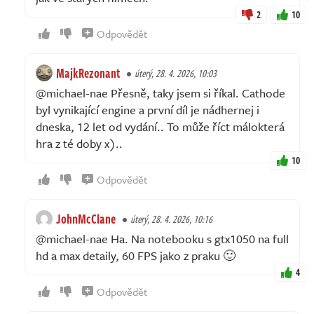
2
10
Odpovědět
MajkRezonant
úterý, 28. 4. 2026, 10:03
@michael-nae Přesně, taky jsem si říkal. Cathode
byl vynikající engine a první díl je nádhernej i
dneska, 12 let od vydání.. To může říct málokterá
hra z té doby x)..
10
Odpovědět
JohnMcClane
úterý, 28. 4. 2026, 10:16
@michael-nae Ha. Na notebooku s gtx1050 na full
hd a max detaily, 60 FPS jako z praku 🙂
4
Odpovědět