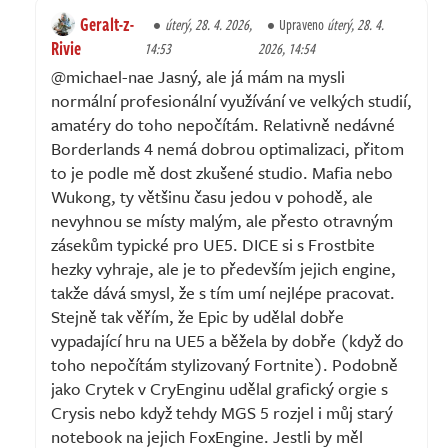
Geralt-z-
úterý, 28. 4. 2026,
Upraveno
úterý, 28. 4.
Rivie
14:53
2026, 14:54
@michael-nae Jasný, ale já mám na mysli
normální profesionální využívání ve velkých studií,
amatéry do toho nepočítám. Relativně nedávné
Borderlands 4 nemá dobrou optimalizaci, přitom
to je podle mě dost zkušené studio. Mafia nebo
Wukong, ty většinu času jedou v pohodě, ale
nevyhnou se místy malým, ale přesto otravným
zásekům typické pro UE5. DICE si s Frostbite
hezky vyhraje, ale je to především jejich engine,
takže dává smysl, že s tím umí nejlépe pracovat.
Stejně tak věřím, že Epic by udělal dobře
vypadající hru na UE5 a běžela by dobře (když do
toho nepočítám stylizovaný Fortnite). Podobně
jako Crytek v CryEnginu udělal grafický orgie s
Crysis nebo když tehdy MGS 5 rozjel i můj starý
notebook na jejich FoxEngine. Jestli by měl