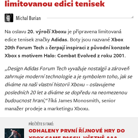
limitovanou edici tenisek
Živě
Michal Burian
Na oslavu
20. výročí Xboxu
je připravena limitovaná
edice tenisek značky
Adidas
. Boty jsou nazvané
Xbox
20th Forum Tech
a
čerpají inspiraci z původní konzole
Xbox s motivem Halo: Combat Evolved z roku 2001
.
„Design Adidas Forum Tech vyvažuje nostalgii a zároveň
zahrnuje moderní technologie a je symbolem toho, jak se
díváme na naši vlastní historii Xboxu – oslavujeme
posledních 20 let a díváme se dopředu na neomezenou
budoucnost hraní,“
říká James Monosmith, senior
manažer prodeje a marketingu Xboxu.
ODHALENY PRVNÍ ŘÍJNOVÉ HRY DO
XBOX GAME PASSU, VČETNĚ AAA