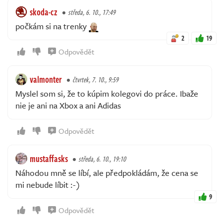
skoda-cz
středa, 6. 10., 17:49
počkám si na trenky
2
19
Odpovědět
valmonter
čtvrtek, 7. 10., 9:59
Myslel som si, že to kúpim kolegovi do práce. Ibaže
nie je ani na Xbox a ani Adidas
Odpovědět
mustaffasks
středa, 6. 10., 19:10
Náhodou mně se líbí, ale předpokládám, že cena se
mi nebude líbit :-)
9
Odpovědět