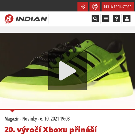
REALMERCH.STORE
Magazín
Recenze
Videa
Soutěže
Databáze
Komunita
Magazín
·
Novinky
·
6. 10. 2021 19:08
Redakce
20. výročí Xboxu přináší