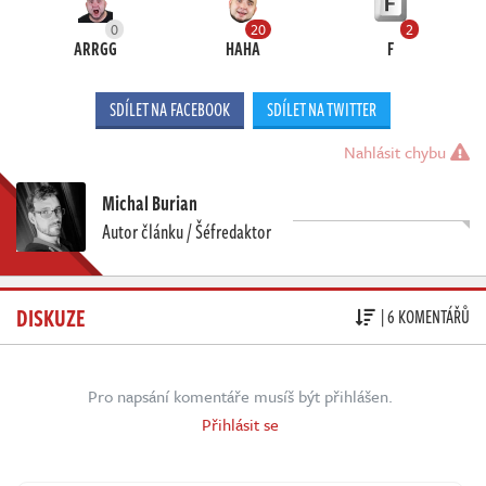
0
20
2
ARRGG
HAHA
F
SDÍLET NA FACEBOOK
SDÍLET NA TWITTER
Nahlásit chybu
Michal Burian
Autor článku / Šéfredaktor
DISKUZE
| 6 KOMENTÁŘŮ
Pro napsání komentáře musíš být přihlášen.
Přihlásit se