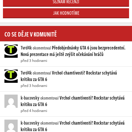
SEZNAM RECENZÍ
JAK HODNOTÍME
CO SE DĚJE V KOMUNITĚ
Tvrd4k
Předobjednávky GTA 6 jsou bezprecedentní.
okomentoval
Nová prezentace má ještě zvýšit očekávání hráčů
před 3 hodinami
Tvrd4k
Vrchol chamtivosti? Rockstar schytává
okomentoval
kritiku za GTA 6
před 3 hodinami
k-bacovsky
Vrchol chamtivosti? Rockstar schytává
okomentoval
kritiku za GTA 6
před 4 hodinami
k-bacovsky
Vrchol chamtivosti? Rockstar schytává
okomentoval
kritiku za GTA 6