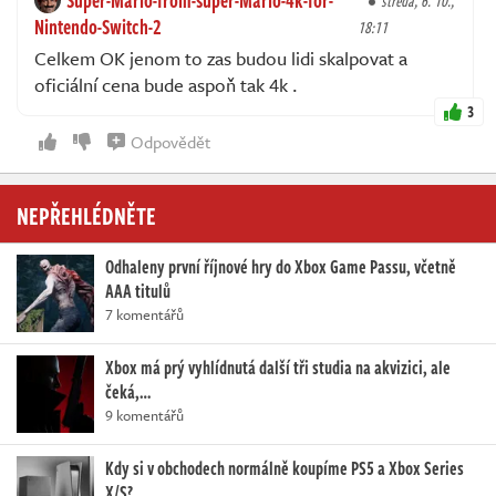
středa, 6. 10.,
Nintendo-Switch-2
18:11
Celkem OK jenom to zas budou lidi skalpovat a
oficiální cena bude aspoň tak 4k .
3
Odpovědět
NEPŘEHLÉDNĚTE
Odhaleny první říjnové hry do Xbox Game Passu, včetně
AAA titulů
7 komentářů
Xbox má prý vyhlídnutá další tři studia na akvizici, ale
čeká,…
9 komentářů
Kdy si v obchodech normálně koupíme PS5 a Xbox Series
X/S?…