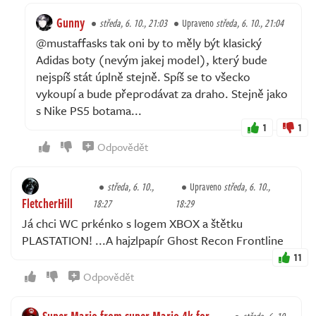
Gunny
středa, 6. 10., 21:03
Upraveno
středa, 6. 10., 21:04
@mustaffasks tak oni by to měly být klasický
Adidas boty (nevým jakej model), který bude
nejspíš stát úplně stejně. Spíš se to všecko
vykoupí a bude přeprodávat za draho. Stejně jako
s Nike PS5 botama...
1
1
Odpovědět
středa, 6. 10.,
Upraveno
středa, 6. 10.,
FletcherHill
18:27
18:29
Já chci WC prkénko s logem XBOX a štětku
PLASTATION! ...A hajzlpapír Ghost Recon Frontline
11
Odpovědět
Super-Mario-from-super-Mario-4k-for-