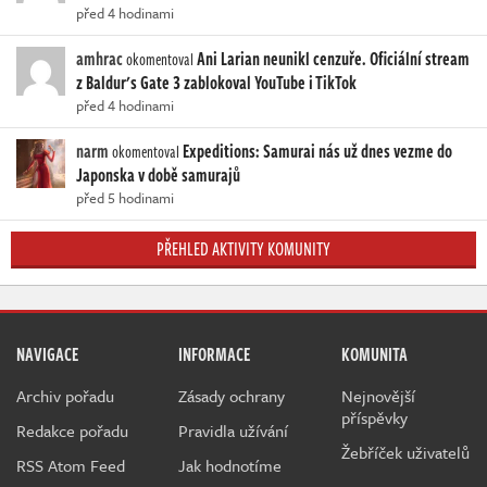
před 4 hodinami
amhrac
Ani Larian neunikl cenzuře. Oficiální stream
okomentoval
z Baldur's Gate 3 zablokoval YouTube i TikTok
před 4 hodinami
narm
Expeditions: Samurai nás už dnes vezme do
okomentoval
Japonska v době samurajů
před 5 hodinami
PŘEHLED AKTIVITY KOMUNITY
NAVIGACE
INFORMACE
KOMUNITA
Archiv pořadu
Zásady ochrany
Nejnovější
příspěvky
Redakce pořadu
Pravidla užívání
Žebříček uživatelů
RSS Atom Feed
Jak hodnotíme