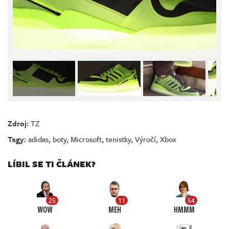
Zdroj:
TZ
Tagy:
adidas
,
boty
,
Microsoft
,
tenistky
,
Výročí
,
Xbox
LÍBIL SE TI ČLÁNEK?
25
11
54
WOW
MEH
HMMM