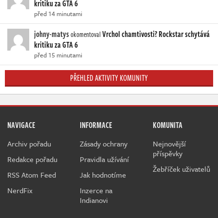
kritiku za GTA 6
před 14 minutami
johny-matys
Vrchol chamtivosti? Rockstar schytává
okomentoval
kritiku za GTA 6
před 15 minutami
PŘEHLED AKTIVITY KOMUNITY
NAVIGACE
INFORMACE
KOMUNITA
Archiv pořadu
Zásady ochrany
Nejnovější
příspěvky
Redakce pořadu
Pravidla užívání
Žebříček uživatelů
RSS Atom Feed
Jak hodnotíme
NerdFix
Inzerce na
Indianovi