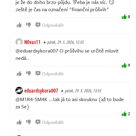
je že do doho brzo půjdu. Třeba je nás víc. 😏
Ještě je čas na označení "finanční průšvih"
8
Odpovědět
N0vas11
pátek, 29. 5. 2026, 12:55
@eduardsykora007 O průšvihu se určitě mluvit
nedá..
9
Odpovědět
eduardsykora007
pátek, 29. 5. 2026, 13:55
@M1R4-5M4K ...tak já to asi skouknu (až to bude
za 5e)
2
Odpovědět