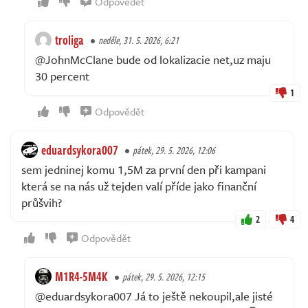
Odpovědět
troliga
neděle, 31. 5. 2026, 6:21
@JohnMcClane bude od lokalizacie net,uz maju
30 percent
1
Odpovědět
eduardsykora007
pátek, 29. 5. 2026, 12:06
sem jedninej komu 1,5M za první den při kampani
která se na nás už tejden valí příde jako finanční
průšvih?
2
4
Odpovědět
M1R4-5M4K
pátek, 29. 5. 2026, 12:15
@eduardsykora007 Já to ještě nekoupil,ale jisté