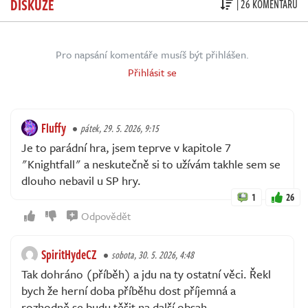
DISKUZE
| 26 KOMENTÁŘŮ
Pro napsání komentáře musíš být přihlášen.
Přihlásit se
Fluffy
pátek, 29. 5. 2026, 9:15
Je to parádní hra, jsem teprve v kapitole 7
"Knightfall" a neskutečně si to užívám takhle sem se
dlouho nebavil u SP hry.
1
26
Odpovědět
SpiritHydeCZ
sobota, 30. 5. 2026, 4:48
Tak dohráno (příběh) a jdu na ty ostatní věci. Řekl
bych že herní doba příběhu dost příjemná a
rozhodně se budu těšit na další obsah...