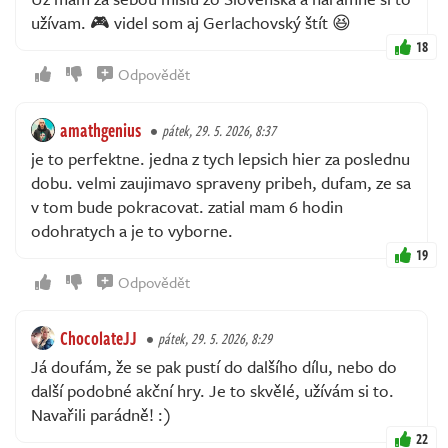
užívam. 🎮 videl som aj Gerlachovský štít 😆
18
Odpovědět
amathgenius
pátek, 29. 5. 2026, 8:37
je to perfektne. jedna z tych lepsich hier za poslednu
dobu. velmi zaujimavo spraveny pribeh, dufam, ze sa
v tom bude pokracovat. zatial mam 6 hodin
odohratych a je to vyborne.
19
Odpovědět
ChocolateJJ
pátek, 29. 5. 2026, 8:29
Já doufám, že se pak pustí do dalšího dílu, nebo do
další podobné akční hry. Je to skvělé, užívám si to.
Navařili parádně! :)
22