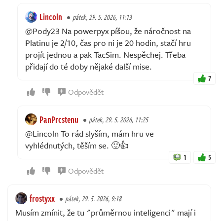
Lincoln
pátek, 29. 5. 2026, 11:13
@Pody23 Na powerpyx píšou, že náročnost na
Platinu je 2/10, čas pro ni je 20 hodin, stačí hru
projít jednou a pak TacSim. Nespěchej. Třeba
přidají do té doby nějaké další mise.
7
Odpovědět
PanPrcstenu
pátek, 29. 5. 2026, 11:25
@Lincoln To rád slyším, mám hru ve
vyhlédnutých, těším se. 🙂👍
1
5
Odpovědět
frostyxx
pátek, 29. 5. 2026, 9:18
Musím zmínit, že tu "průměrnou inteligenci" mají i