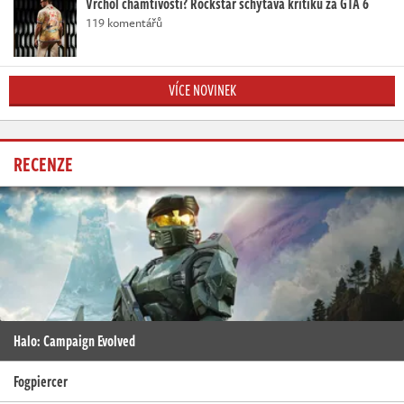
Vrchol chamtivosti? Rockstar schytává kritiku za GTA 6
119 komentářů
VÍCE NOVINEK
RECENZE
Halo: Campaign Evolved
Fogpiercer