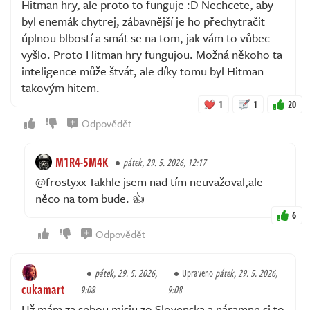
Hitman hry, ale proto to funguje :D Nechcete, aby
byl enemák chytrej, zábavnější je ho přechytračit
úplnou blbostí a smát se na tom, jak vám to vůbec
vyšlo. Proto Hitman hry fungujou. Možná někoho ta
inteligence může štvát, ale díky tomu byl Hitman
takovým hitem.
1
1
20
Odpovědět
M1R4-5M4K
pátek, 29. 5. 2026, 12:17
@frostyxx Takhle jsem nad tím neuvažoval,ale
něco na tom bude. 👍
6
Odpovědět
pátek, 29. 5. 2026,
Upraveno
pátek, 29. 5. 2026,
cukamart
9:08
9:08
Už mám za sebou misiu zo Slovenska a náramne si to