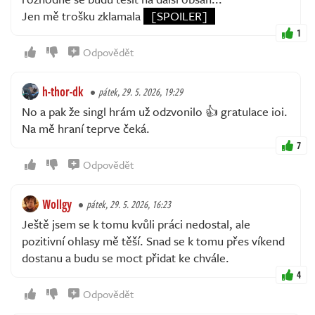
Jen mě trošku zklamala
[SPOILER]
1
Odpovědět
h-thor-dk
pátek, 29. 5. 2026, 19:29
No a pak že singl hrám už odzvonilo 👍 gratulace ioi.
Na mě hraní teprve čeká.
7
Odpovědět
Wollgy
pátek, 29. 5. 2026, 16:23
Ještě jsem se k tomu kvůli práci nedostal, ale
pozitivní ohlasy mě těší. Snad se k tomu přes víkend
dostanu a budu se moct přidat ke chvále.
4
Odpovědět