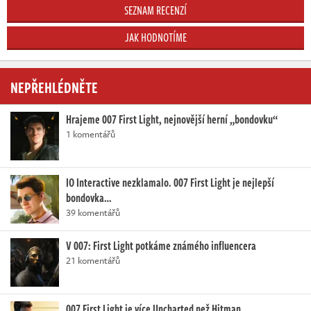
SEZNAM RECENZÍ
JAK HODNOTÍME
NEPŘEHLÉDNĚTE
Hrajeme 007 First Light, nejnovější herní „bondovku“
1 komentářů
IO Interactive nezklamalo. 007 First Light je nejlepší
bondovka…
39 komentářů
V 007: First Light potkáme známého influencera
21 komentářů
007 First Light je více Uncharted než Hitman