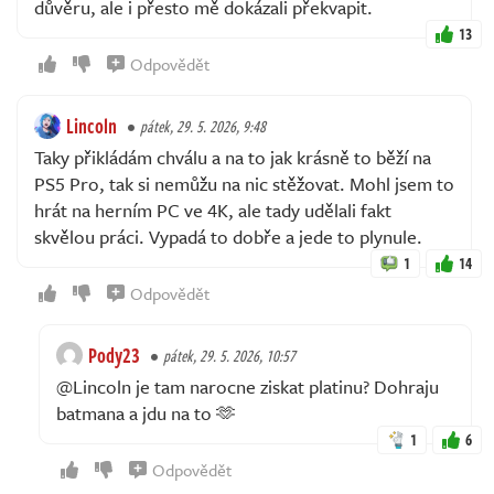
důvěru, ale i přesto mě dokázali překvapit.
13
Odpovědět
Lincoln
pátek, 29. 5. 2026, 9:48
Taky přikládám chválu a na to jak krásně to běží na
PS5 Pro, tak si nemůžu na nic stěžovat. Mohl jsem to
hrát na herním PC ve 4K, ale tady udělali fakt
skvělou práci. Vypadá to dobře a jede to plynule.
1
14
Odpovědět
Pody23
pátek, 29. 5. 2026, 10:57
@Lincoln je tam narocne ziskat platinu? Dohraju
batmana a jdu na to 🫶
1
6
Odpovědět