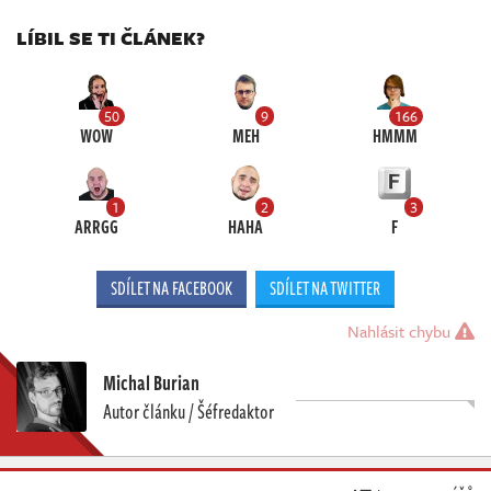
LÍBIL SE TI ČLÁNEK?
50
9
166
WOW
MEH
HMMM
1
2
3
ARRGG
HAHA
F
SDÍLET NA FACEBOOK
SDÍLET NA TWITTER
Nahlásit chybu
Michal Burian
Autor článku / Šéfredaktor