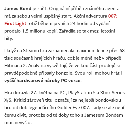
Živě
James Bond
je zpět. Originální příběh známého agenta
má za sebou velmi úspěšný start. Akční adventura
007:
First Light
totiž během prvních 24 hodin od vydání
prodalo 1,5 milionu kopií. Zařadila se tak mezi letošní
hity.
I když na Steamu hra zaznamenala maximum lehce přes 68
tisíc současně hrajících hráčů, což je méně než v případě
Hitmana 2. Analytici vysvětlují, že velkou část prodejů si
pravděpodobně připsaly konzole. Svou roli mohou hrát i
vyšší hardwarové nároky PC verze
.
Hra dorazila 27. května na PC, PlayStation 5 a Xbox Series
X/S. Kritici zároveň titul označují za nejlepší bondovskou
hru od dob legendárního GoldenEye 007. Tady se ale není
čemu divit, protože od té doby toho s Jamesem Bondem
moc nevyšlo.