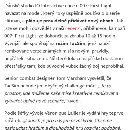
Dánské studio IO Interactive chce u 007: First Light
navázat na model, který roky úspěšně používalo u série
Hitman, a
plánuje pravidelně přidávat nový obsah
. Jak
jste se mohli dozvědět v naší
recenzi
, příběhovou kampaň
007: First Light lze dokončit za zhruba 10 až 15 hodin.
Vývojáři ale spoléhají na
režim TacSim
, jenž nabízí
remixované verze známých misí s novými pravidly,
nepřáteli i situacemi. Některé lokace například dostanou
přestřelky tam, kde původně vůbec žádný boj neprobíhal.
Senior combat designér Tom Marcham vysvětlil, že
TacSim nebude jen obyčejný challenge mód.
„Je to
prostor, kde můžeme naše mise kreativně remixovat a
vytvářet úplně nové scénáře,“
uvedl.
Podle šéfky vývoje Véronique Lallier je vydání hry teprve
začátek.
„Launch je pro nás jen první krok. Chceme
naslouchat hráčům a dlouhodobě hru rozvíjet podobně,