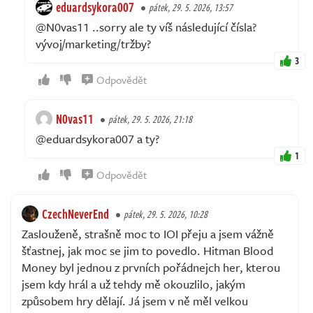
eduardsykora007
pátek, 29. 5. 2026, 13:57
@N0vas11 ..sorry ale ty víš následující čísla?
vývoj/marketing/tržby?
3
Odpovědět
N0vas11
pátek, 29. 5. 2026, 21:18
@eduardsykora007 a ty?
1
Odpovědět
CzechNeverEnd
pátek, 29. 5. 2026, 10:28
Zaslouženě, strašně moc to IOI přeju a jsem vážně
šťastnej, jak moc se jim to povedlo. Hitman Blood
Money byl jednou z prvních pořádnejch her, kterou
jsem kdy hrál a už tehdy mě okouzlilo, jakým
způsobem hry dělají. Já jsem v ně měl velkou